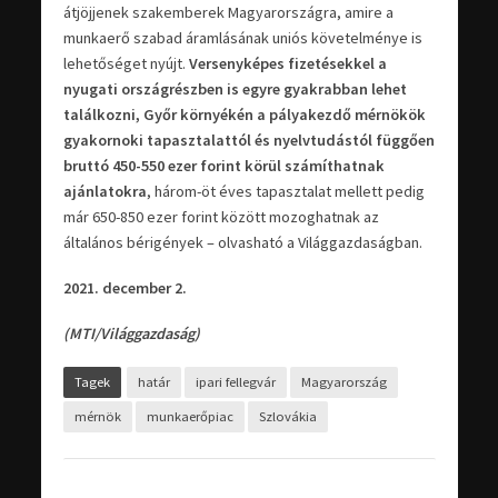
átjöjjenek szakemberek Magyarországra, amire a
munkaerő szabad áramlásának uniós követelménye is
lehetőséget nyújt.
Versenyképes fizetésekkel a
nyugati országrészben is egyre gyakrabban lehet
találkozni, Győr környékén a pályakezdő mérnökök
gyakornoki tapasztalattól és nyelvtudástól függően
bruttó 450-550 ezer forint körül számíthatnak
ajánlatokra
, három-öt éves tapasztalat mellett pedig
már 650-850 ezer forint között mozoghatnak az
általános bérigények – olvasható a Világgazdaságban.
2021. december 2.
(MTI/Világgazdaság)
Tagek
határ
ipari fellegvár
Magyarország
mérnök
munkaerőpiac
Szlovákia