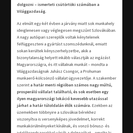
dolgozni – ismerteti csütörtöki számában a
Világgazdaság.
Az elmúlt egy-két évben a járvány miatt sok munkahely
ideiglenesen vagy véglegesen megszűnt Szlovákiában.
A nagy autóipari szereplők voltak kénytelenek
felfüggeszteni a gyártást szomszédunknál, emiatt
sokan kerültek kényszerhelyzetbe, akik a
bizonytalanság helyett inkább választják az ingázást
Magyarországra, és itt vállalnak munkát – mondta a
Világgazdaságnak Juhász Csongor, a Prohuman
munkaerő-kölcsönző vállalat ügyvezetője. A szakember
szerint
a határ menti régióban számos nagy múltú,
prosperáló vállalat található, és sok esetben egy
ilyen magyarországi lokáció kevesebb utazással
járhat a határ túloldalán élők számára.
Ezekben az
üzemekben többnyire a szlovákiai bérekhez
viszonyítva is versenyképes jövedelmet, korrekt
munkakörülményeket kínálnak, és vonzó bónusz- és
jutalékrendszerekkel várják a dolgozókat – emelte ki