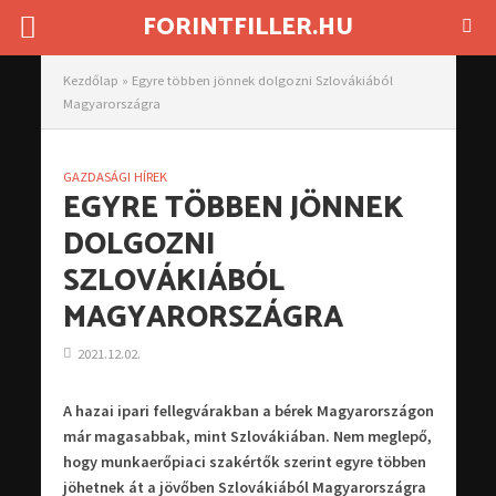
FORINTFILLER.HU
Kezdőlap
»
Egyre többen jönnek dolgozni Szlovákiából
Magyarországra
GAZDASÁGI HÍREK
EGYRE TÖBBEN JÖNNEK
DOLGOZNI
SZLOVÁKIÁBÓL
MAGYARORSZÁGRA
2021.12.02.
A hazai ipari fellegvárakban a bérek Magyarországon
már magasabbak, mint Szlovákiában. Nem meglepő,
hogy munkaerőpiaci szakértők szerint egyre többen
jöhetnek át a jövőben Szlovákiából Magyarországra