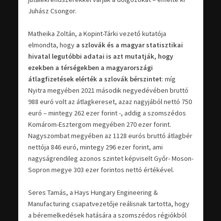
Juhász Csongor.
Matheika Zoltán, a Kopint-Tárki vezető kutatója
elmondta, hogy
a szlovák és a magyar statisztikai
hivatal legutóbbi adatai is azt mutatják, hogy
ezekben a térségekben a magyarországi
átlagfizetések elérték a szlovák bérszintet
: míg
Nyitra megyében 2021 második negyedévében bruttó
988 euró volt az átlagkereset, azaz nagyjából nettó 750
euró – mintegy 262 ezer forint -, addig a szomszédos
Komárom-Esztergom megyében 270 ezer forint.
Nagyszombat megyében az 1128 eurós bruttó átlagbér
nettója 846 euró, mintegy 296 ezer forint, ami
nagyságrendileg azonos szintet képviselt Győr- Moson-
Sopron megye 303 ezer forintos nettó értékével.
Seres Tamás, a Hays Hungary Engineering &
Manufacturing csapatvezetője reálisnak tartotta, hogy
a béremelkedések hatására a szomszédos régiókból