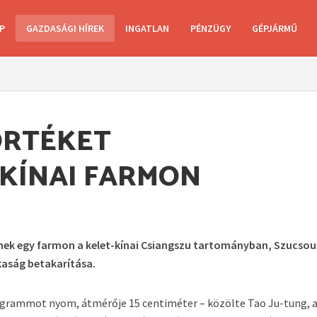
P
GAZDASÁGI HÍREK
INGATLAN
PÉNZÜGY
GÉPJÁRMŰ
ÖRTÉKET
 KÍNAI FARMON
nek egy farmon a kelet-kínai Csiangszu tartományban, Szucsou
kaság betakarítása.
ogrammot nyom, átmérője 15 centiméter – közölte Tao Ju-tung, 