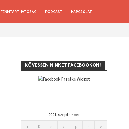
FENNTARTHATÓSÁG
PODCAST
KAPCSOLAT
KÖVESSEN MINKET FACEBOOKON!
2021. szeptember
a
h
K
s
c
p
s
v