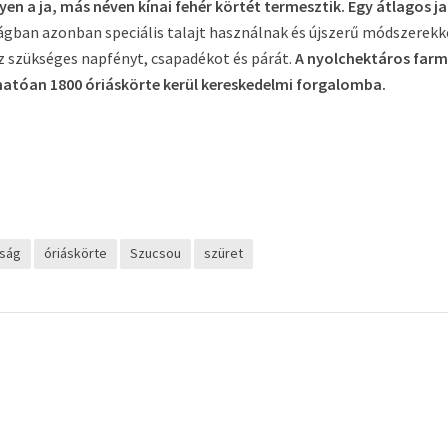
yen a ja, más néven kínai fehér körtét termesztik. Egy átlagos j
ságban azonban speciális talajt használnak és újszerű módszerekk
ez szükséges napfényt, csapadékot és párát.
A nyolchektáros far
rhatóan 1800 óriáskörte kerül kereskedelmi forgalomba.
ság
óriáskörte
Szucsou
szüret