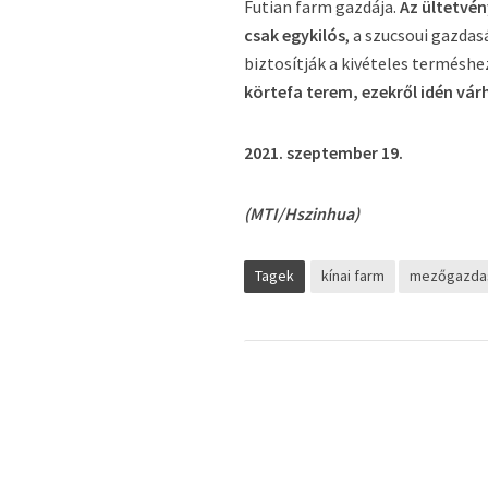
Futian farm gazdája.
Az ültetvén
csak egykilós
, a szucsoui gazda
biztosítják a kivételes termésh
körtefa terem, ezekről idén vá
2021. szeptember 19.
(MTI/Hszinhua)
Tagek
kínai farm
mezőgazda