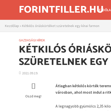
FORINTFILLER.HU
KEZDŐLA
Kezdőlap
»
Kétkilós óriáskörtéket szüretelnek egy kínai farmon
GAZDASÁGI HÍREK
KÉTKILÓS ÓRIÁSK
SZÜRETELNEK EGY
2021.09.19.
Átlagban kétkilós körték terem
városban, ahol most indul a rit
Oszd meg!
A legnagyobb gyümölcs 2,35 kil