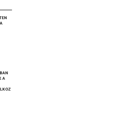
TEN
RA
BAN
K A
ALKOZ