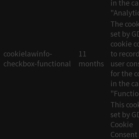
in the c
"Analytic
The cook
set by 
cookie c
cookielawinfo-
11
to recor
checkbox-functional
months
user con
for the 
in the c
"Functio
This cook
set by 
Cookie
Consent