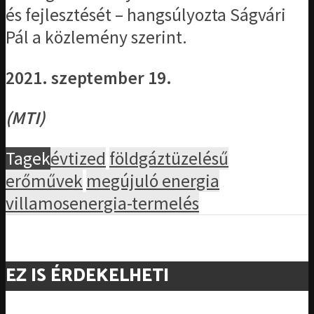
és fejlesztését – hangsúlyozta Ságvári
Pál a közlemény szerint.
2021. szeptember 19.
(MTI)
Tagek
évtized
földgáztüzelésű
erőművek
megújuló energia
villamosenergia-termelés
EZ IS ÉRDEKELHETI