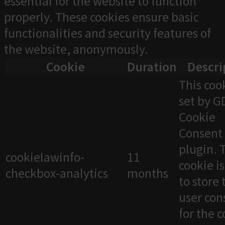
essential for the website to function
properly. These cookies ensure basic
functionalities and security features of
the website, anonymously.
Cookie
Duration
Descri
This cook
set by 
Cookie
Consent
plugin. 
cookielawinfo-
11
cookie i
checkbox-analytics
months
to store 
user con
for the 