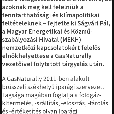
azoknak meg kell felelniük a
fenntarthatósági és klímapolitikai
feltételeknek – fejtette ki Ságvári Pál,
a Magyar Energetikai és Közmű-
szabályozási Hivatal (MEKH)
nemzetközi kapcsolatokért felelős
elnökhelyettese a GasNaturally
vezetőivel folytatott tárgyalás után.
A GasNaturally 2011-ben alakult
brüsszeli székhelyű iparági szervezet.
Tagsága magában foglalja a földgáz-
kitermelés, -szállítás, -elosztás, -tárolás
és -értékesítés olyan iparági