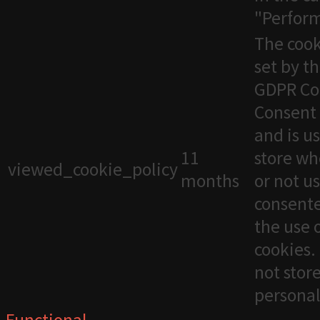
"Perfor
The cook
set by t
GDPR Co
Consent 
and is u
11
store wh
viewed_cookie_policy
months
or not u
consente
the use 
cookies. 
not stor
personal