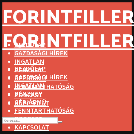
FORINTFILLER
FORINTFILLER
KEZDŐLAP
GAZDASÁGI HÍREK
INGATLAN
KEZDŐLAP
PÉNZÜGY
GAZDASÁGI HÍREK
GÉPJÁRMŰ
INGATLAN
FENNTARTHATÓSÁG
PÉNZÜGY
PODCAST
GÉPJÁRMŰ
KAPCSOLAT
FENNTARTHATÓSÁG
PODCAST
KAPCSOLAT