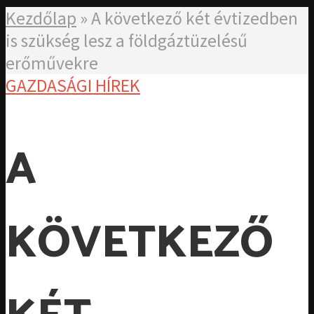
Kezdőlap
»
A következő két évtizedben
is szükség lesz a földgáztüzelésű
erőművekre
GAZDASÁGI HÍREK
A
KÖVETKEZŐ