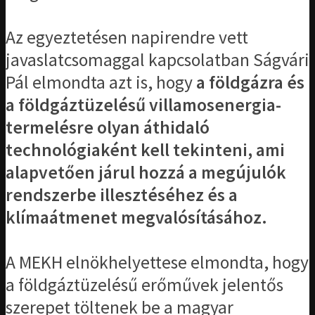
Az egyeztetésen napirendre vett
javaslatcsomaggal kapcsolatban Ságvári
Pál elmondta azt is, hogy
a földgázra és
a földgáztüzelésű villamosenergia-
termelésre olyan áthidaló
technológiaként kell tekinteni, ami
alapvetően járul hozzá a megújulók
rendszerbe illesztéséhez és a
klímaátmenet megvalósításához.
A MEKH elnökhelyettese elmondta, hogy
a földgáztüzelésű erőművek jelentős
szerepet töltenek be a magyar