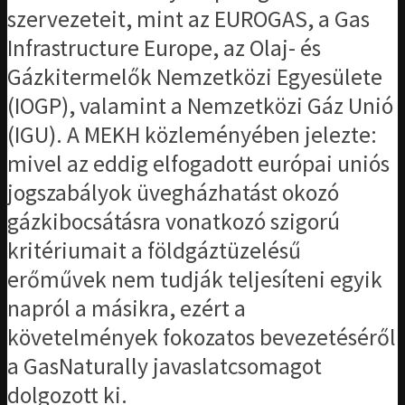
szervezeteit, mint az EUROGAS, a Gas
Infrastructure Europe, az Olaj- és
Gázkitermelők Nemzetközi Egyesülete
(IOGP), valamint a Nemzetközi Gáz Unió
(IGU). A MEKH közleményében jelezte:
mivel az eddig elfogadott európai uniós
jogszabályok üvegházhatást okozó
gázkibocsátásra vonatkozó szigorú
kritériumait a földgáztüzelésű
erőművek nem tudják teljesíteni egyik
napról a másikra, ezért a
követelmények fokozatos bevezetéséről
a GasNaturally javaslatcsomagot
dolgozott ki.