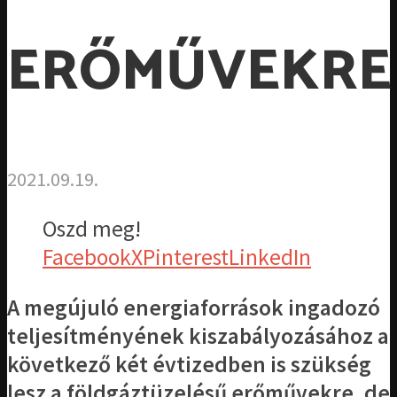
ERŐMŰVEKRE
2021.09.19.
Oszd meg!
Facebook
X
Pinterest
LinkedIn
A megújuló energiaforrások ingadozó
teljesítményének kiszabályozásához a
következő két évtizedben is szükség
lesz a földgáztüzelésű erőművekre, de