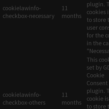
plugin. 
cookielawinfo-
11
cookies 
checkbox-necessary
months
to store 
user con
for the 
in the c
"Necessa
This cook
set by 
Cookie
Consent
plugin. 
cookielawinfo-
11
cookie i
checkbox-others
months
to store 