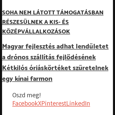
SOHA NEM LÁTOTT TÁMOGATÁSBAN
RÉSZESÜLNEK A KIS- ÉS
KÖZÉPVÁLLALKOZÁSOK
Magyar fejlesztés adhat lendületet
a drónos szállítás fejlődésének
Kétkilós óriáskörtéket szüretelnek
egy kínai farmon
Oszd meg!
Facebook
X
Pinterest
LinkedIn