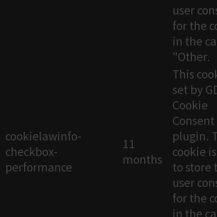
user con
for the 
in the c
"Other.
This cook
set by 
Cookie
Consent
cookielawinfo-
plugin. 
11
checkbox-
cookie i
months
performance
to store 
user con
for the 
in the c