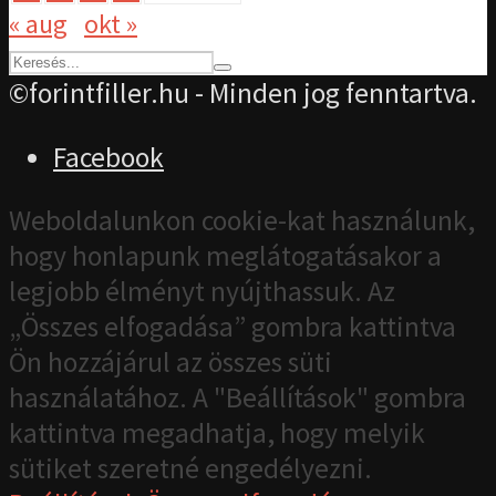
« aug
okt »
©forintfiller.hu - Minden jog fenntartva.
Facebook
Weboldalunkon cookie-kat használunk,
hogy honlapunk meglátogatásakor a
legjobb élményt nyújthassuk. Az
„Összes elfogadása” gombra kattintva
Ön hozzájárul az összes süti
használatához. A "Beállítások" gombra
kattintva megadhatja, hogy melyik
sütiket szeretné engedélyezni.