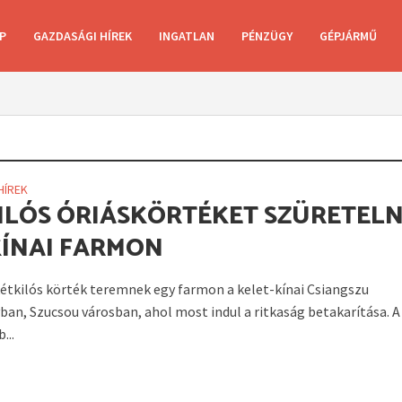
P
GAZDASÁGI HÍREK
INGATLAN
PÉNZÜGY
GÉPJÁRMŰ
HÍREK
ILÓS ÓRIÁSKÖRTÉKET SZÜRETEL
KÍNAI FARMON
étkilós körték teremnek egy farmon a kelet-kínai Csiangszu
an, Szucsou városban, ahol most indul a ritkaság betakarítása. A
...