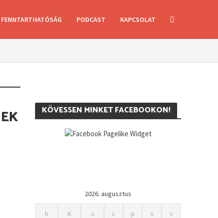
FENNTARTHATÓSÁG
PODCAST
KAPCSOLAT
KÖVESSEN MINKET FACEBOOKON!
NEK
2026. augusztus
h
K
s
c
p
s
v