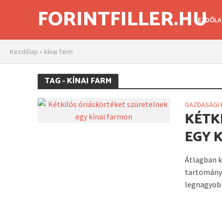
FORINTFILLER.HU
KEZDŐLA
Kezdőlap
»
kínai farm
TAG - KÍNAI FARM
GAZDASÁGI 
KÉTK
EGY 
Átlagban k
tartományb
legnagyobb