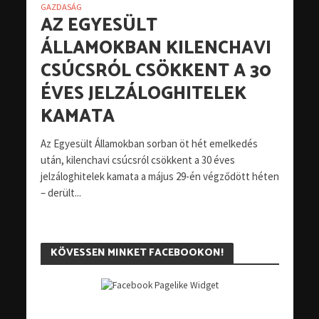
GAZDASÁG
AZ EGYESÜLT
ÁLLAMOKBAN KILENCHAVI
CSÚCSRÓL CSÖKKENT A 30
ÉVES JELZÁLOGHITELEK
KAMATA
Az Egyesült Államokban sorban öt hét emelkedés
után, kilenchavi csúcsról csökkent a 30 éves
jelzáloghitelek kamata a május 29-én végződött héten
– derült...
KÖVESSEN MINKET FACEBOOKON!