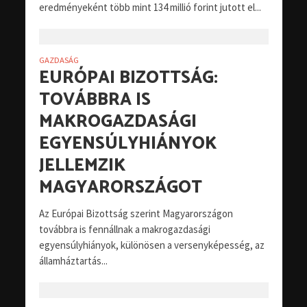
eredményeként több mint 134 millió forint jutott el...
GAZDASÁG
EURÓPAI BIZOTTSÁG:
TOVÁBBRA IS
MAKROGAZDASÁGI
EGYENSÚLYHIÁNYOK
JELLEMZIK
MAGYARORSZÁGOT
Az Európai Bizottság szerint Magyarországon
továbbra is fennállnak a makrogazdasági
egyensúlyhiányok, különösen a versenyképesség, az
államháztartás...