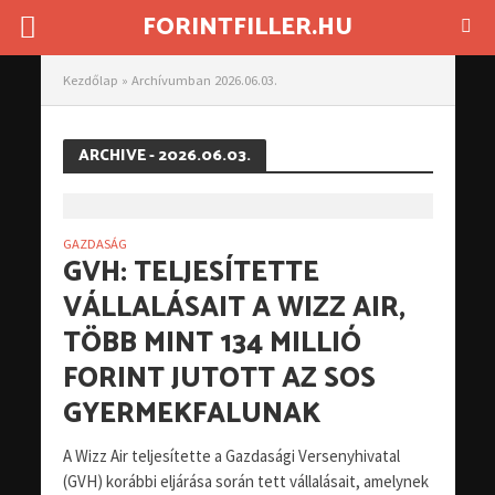
FORINTFILLER.HU
Kezdőlap
»
Archívumban 2026.06.03.
ARCHIVE - 2026.06.03.
GAZDASÁG
GVH: TELJESÍTETTE
VÁLLALÁSAIT A WIZZ AIR,
TÖBB MINT 134 MILLIÓ
FORINT JUTOTT AZ SOS
GYERMEKFALUNAK
A Wizz Air teljesítette a Gazdasági Versenyhivatal
(GVH) korábbi eljárása során tett vállalásait, amelynek