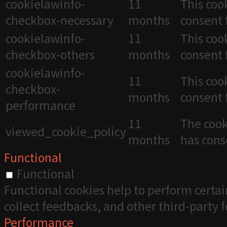
cookielawinfo-
11
This coo
checkbox-necessary
months
consent 
cookielawinfo-
11
This coo
checkbox-others
months
consent 
cookielawinfo-
11
This coo
checkbox-
months
consent 
performance
11
The cook
viewed_cookie_policy
months
has cons
Functional
Functional
Functional cookies help to perform certai
collect feedbacks, and other third-party 
Performance