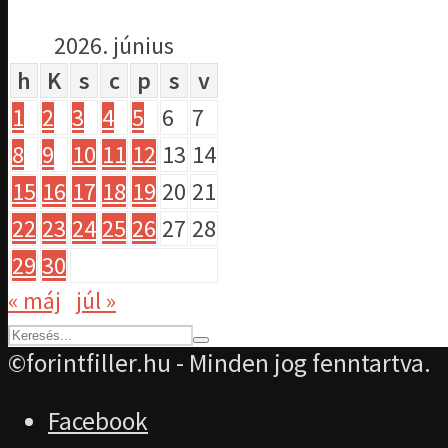
2026. június
h
K
s
c
p
s
v
1
2
3
4
5
6
7
8
9
10
11
12
13
14
15
16
17
18
19
20
21
22
23
24
25
26
27
28
29
30
« máj
júl »
©forintfiller.hu - Minden jog fenntartva.
Facebook