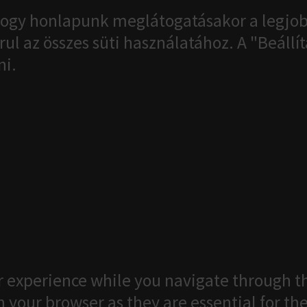
ogy honlapunk meglátogatásakor a legjob
ul az összes süti használatához. A "Beáll
ni.
 experience while you navigate through th
 your browser as they are essential for the