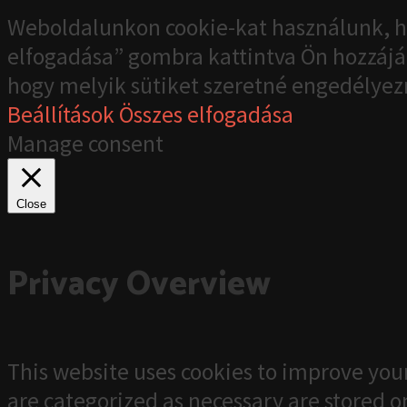
Weboldalunkon cookie-kat használunk, h
elfogadása” gombra kattintva Ön hozzájár
hogy melyik sütiket szeretné engedélyez
Beállítások
Összes elfogadása
Manage consent
Close
Privacy Overview
This website uses cookies to improve your
are categorized as necessary are stored on