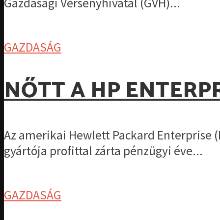
Gazdasági Versenyhivatal (GVH)...
GAZDASÁG
NŐTT A HP ENTERP
Az amerikai Hewlett Packard Enterprise (
gyártója profittal zárta pénzügyi éve...
GAZDASÁG