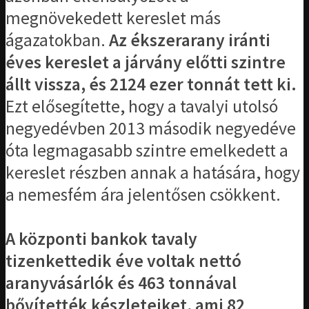
megnövekedett kereslet más
ágazatokban.
Az ékszerarany iránti
éves kereslet a járvány előtti szintre
állt vissza, és 2124 ezer tonnát tett ki.
Ezt elősegítette, hogy a tavalyi utolsó
negyedévben 2013 második negyedéve
óta legmagasabb szintre emelkedett a
kereslet részben annak a hatására, hogy
a nemesfém ára jelentősen csökkent.
A központi bankok tavaly
tizenkettedik éve voltak nettó
aranyvásárlók és 463 tonnával
bővítették készleteiket, ami 82