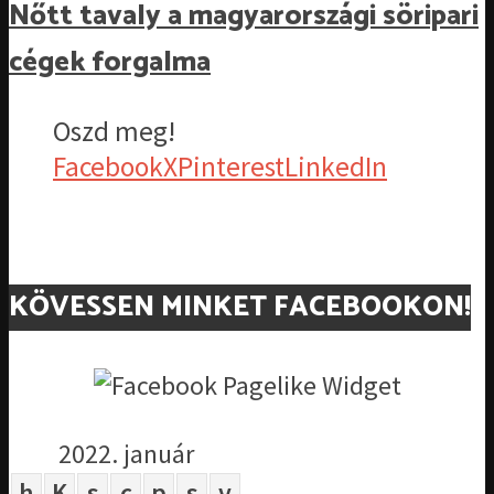
Nőtt tavaly a magyarországi söripari
cégek forgalma
Oszd meg!
Facebook
X
Pinterest
LinkedIn
KÖVESSEN MINKET FACEBOOKON!
2022. január
h
K
s
c
p
s
v