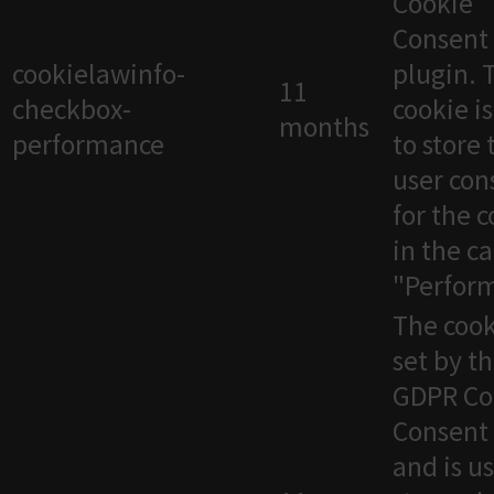
Cookie
Consent
cookielawinfo-
plugin. 
11
checkbox-
cookie i
months
performance
to store 
user con
for the 
in the c
"Perfor
The cook
set by t
GDPR Co
Consent 
and is u