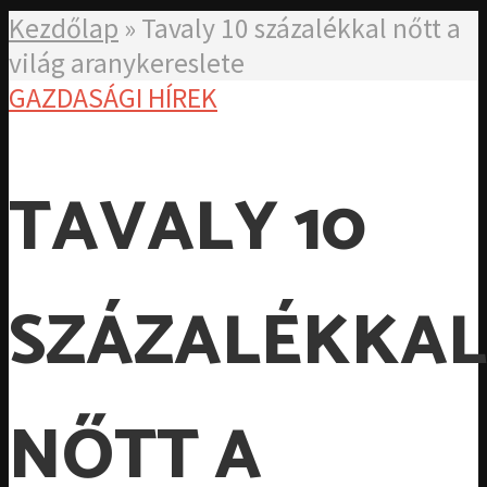
Kezdőlap
»
Tavaly 10 százalékkal nőtt a
világ aranykereslete
GAZDASÁGI HÍREK
TAVALY 10
SZÁZALÉKKAL
NŐTT A