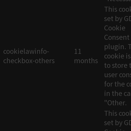
This cook
set by 
Cookie
Consent
plugin. 
cookielawinfo-
11
cookie i
checkbox-others
months
to store 
user con
for the 
in the c
"Other.
This cook
set by 