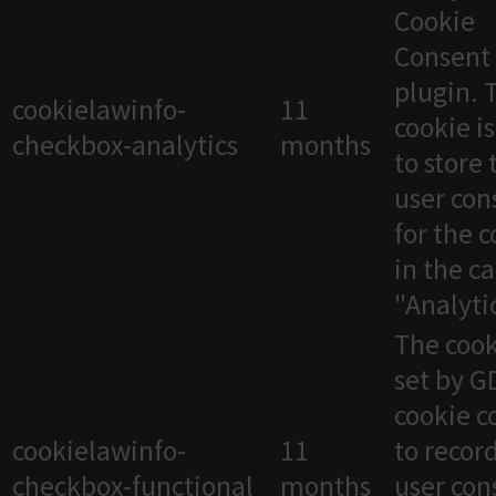
Cookie
Consent
plugin. 
cookielawinfo-
11
cookie i
checkbox-analytics
months
to store 
user con
for the 
in the c
"Analytic
The cook
set by 
cookie c
cookielawinfo-
11
to recor
checkbox-functional
months
user con