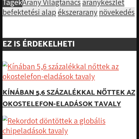
Tagek
Arany Világtanács
aranykészlet
befektetési alap
ékszerarany
növekedés
EZ IS ÉRDEKELHETI
KÍNÁBAN 5,6 SZÁZALÉKKAL NŐTTEK AZ
OKOSTELEFON-ELADÁSOK TAVALY