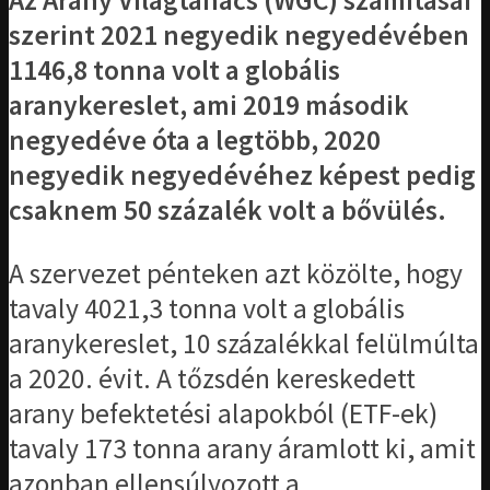
Az Arany Világtanács (WGC) számításai
szerint 2021 negyedik negyedévében
1146,8 tonna volt a globális
aranykereslet, ami 2019 második
negyedéve óta a legtöbb, 2020
negyedik negyedévéhez képest pedig
csaknem 50 százalék volt a bővülés.
A szervezet pénteken azt közölte, hogy
tavaly 4021,3 tonna volt a globális
aranykereslet, 10 százalékkal felülmúlta
a 2020. évit. A tőzsdén kereskedett
arany befektetési alapokból (ETF-ek)
tavaly 173 tonna arany áramlott ki, amit
azonban ellensúlyozott a