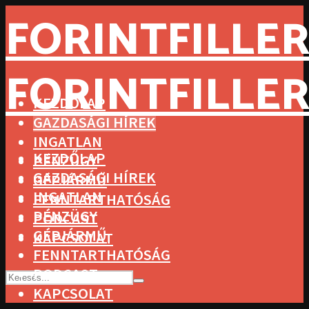
FORINTFILLER
FORINTFILLER
KEZDŐLAP
GAZDASÁGI HÍREK
INGATLAN
KEZDŐLAP
PÉNZÜGY
GAZDASÁGI HÍREK
GÉPJÁRMŰ
INGATLAN
FENNTARTHATÓSÁG
PÉNZÜGY
PODCAST
GÉPJÁRMŰ
KAPCSOLAT
FENNTARTHATÓSÁG
PODCAST
KAPCSOLAT