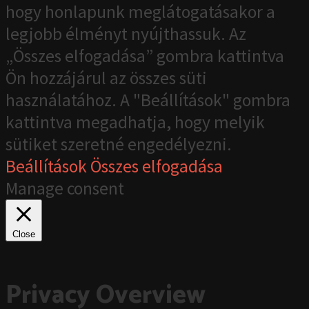
hogy honlapunk meglátogatásakor a
legjobb élményt nyújthassuk. Az
„Összes elfogadása” gombra kattintva
Ön hozzájárul az összes süti
használatához. A "Beállítások" gombra
kattintva megadhatja, hogy melyik
sütiket szeretné engedélyezni.
Beállítások
Összes elfogadása
Manage consent
Close
Privacy Overview