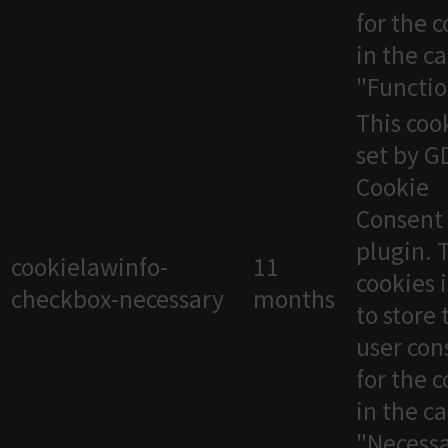
for the 
in the c
"Functio
This cook
set by 
Cookie
Consent
plugin. 
cookielawinfo-
11
cookies 
checkbox-necessary
months
to store 
user con
for the 
in the c
"Necessa