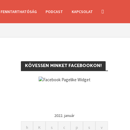
FENNTARTHATÓSÁG
PODCAST
KAPCSOLAT
KÖVESSEN MINKET FACEBOOKON!
2022. január
h
K
s
c
p
s
v