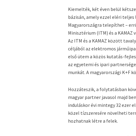
Kiemelték, két éven belül kétsz
bázisán, amely ezzel eléri teljes
Magyarországra telepíthet – errő
Minisztérium (ITM) és a KAMAZ ve
Az ITM és a KAMAZ között tavaly
céljából az elektromos járműipa
első ütem a közös kutatás-fejle
az egyetemi és ipari partnersége
munkát. A magyarországi K+F kö
Hozzáteszik, a folytatásban köv
magyar partner javasol majd beru
induláskor évi mintegy 32 ezer 
közel tízszeresére növelheti ter
hozhatnak létre a felek.