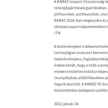
A KAMAZ csoport Oroszország leg
tehergépjárművek gyártásában. 
pótkocsikat, autóbuszokat, moto
KAMAZ 2018-ban megkezdte az el
vállalatcsoport képviseletében I
ITM.
A közleményben a dokumentumot 
technológiai miniszter kiemelte
teljesítményben, foglalkoztatá
érdeke tehát, hogy a több szemp
minden területen erősítse képes
tesztpályával, előállításukban 
fogunk pozíciót. A KAMAZ fél év
köszönhetően budapesti székhely
2022. január 24.