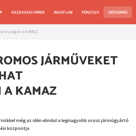
P
GAZDASÁGI HÍREK
INGATLAN
PÉNZÜGY
GÉPJÁRMŰ
gyarországon a KAMAZ
TROMOS JÁRMŰVEKET
THAT
 A KAMAZ
ökkel még az idén elindul a legnagyobb orosz járműgyártó
tési központja