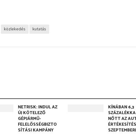
közlekedés
kutatás
NETRISK: INDUL AZ
KÍNÁBAN 6,3
ÚJ KÖTELEZŐ
SZÁZALÉKKA
GÉPJÁRMŰ-
NŐTT AZ AU
FELELŐSSÉGBIZTO
ÉRTÉKESÍTÉ
SÍTÁSI KAMPÁNY
SZEPTEMBER