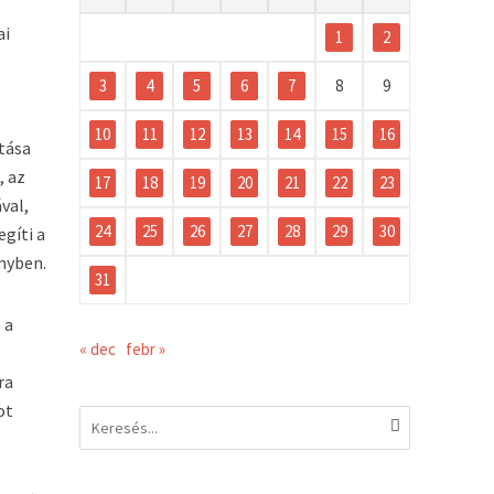
ai
1
2
3
4
5
6
7
8
9
10
11
12
13
14
15
16
tása
, az
17
18
19
20
21
22
23
val,
24
25
26
27
28
29
30
gíti a
nyben.
31
 a
« dec
febr »
ra
ot