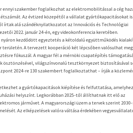
er ennyi szakember foglalkozhat az elektromobilitással a cég haz
 létszámát. Az évtized közepétől a vállalat gyártókapacitásokat is
l írtak alá szándéknyilatkozatot az Innovációs és Technológiai
zetői 2022. január 24-én, egy videokonferencia keretében.
 nyáron kezdődött egyeztetés a kétoldalú együttműködés kialakí
r területén. A tervezett kooperáció két lépcsőben valósulhat meg
sztésre fókuszál. A magyar fél a mérnöki csapatépítés támogatásá
k ösztönzésével, világszínvonalú tesztkörnyezet biztosításával se
zpont 2024-re 130 szakembert foglalkoztathat – írják a közlemé
etkezhet a gyártókapacitások kiépítése és felfuttatása, amelyhez
házási helyszínt. Legkorábban 2025-től állíthatnak itt elő az
elektromos járművet. A magyarországi üzem a tervek szerint 2030-
melését. Az elképzelések valóra váltása érdekében vegyesvállalat