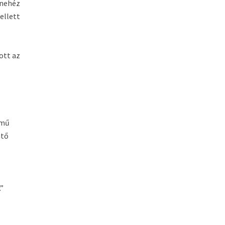
 nehéz
ellett
ott az
lmű
ntő
.”