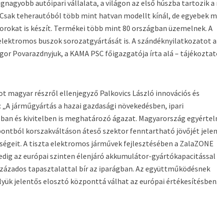
nagyobb autóipari vállalata, a világon az első húszba tartozik a
Csak teherautóból több mint hatvan modellt kínál, de egyebek m
rokat is készít. Termékei több mint 80 országban üzemelnek. A
ektromos buszok sorozatgyártását is. A szándéknyilatkozatot a
gor Povarazdnyjuk, a KAMA PSC főigazgatója írta alá – tájékoztat
magyar részről ellenjegyző Palkovics László innovációs és
: „A járműgyártás a hazai gazdasági növekedésben, ipari
sban és kivitelben is meghatározó ágazat. Magyarország egyérte
ontból korszakváltáson áteső szektor fenntartható jövőjét jele
ségeit. A tiszta elektromos járművek fejlesztésében a ZalaZONE
pedig az európai szinten élenjáró akkumulátor-gyártókapacitással
százados tapasztalattal bír az iparágban. Az együttműködésnek
ük jelentős elosztó központtá válhat az európai értékesítésben