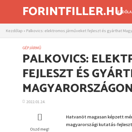
FORINTFILLER.HU
KEZDŐLA
Kezdőlap
»
Palkovics: elektromos járműveket fejleszt és gyárthat Ma
GÉPJÁRMŰ
PALKOVICS: ELEK
FEJLESZT ÉS GYÁR
MAGYARORSZÁGON
2022.01.24.
Hatvanöt magasan képzett mérn
magyarországi kutatás-fejlesz
Oszd meg!