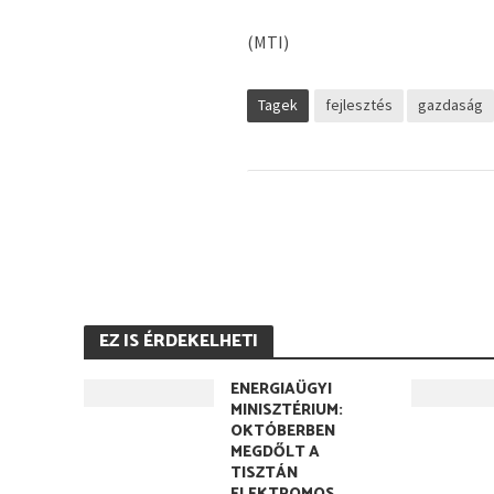
(MTI)
Tagek
fejlesztés
gazdaság
EZ IS ÉRDEKELHETI
ENERGIAÜGYI
MINISZTÉRIUM:
OKTÓBERBEN
MEGDŐLT A
TISZTÁN