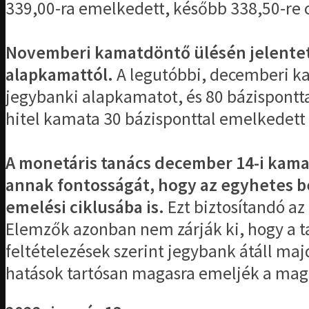
339,00-ra emelkedett, később 338,50-re 
Novemberi kamatdöntő ülésén jelentett
alapkamattól.
A legutóbbi, decemberi ka
jegybanki alapkamatot, és 80 bázispontta
hitel kamata 30 bázisponttal emelkedett 
A monetáris tanács december 14-i kama
annak fontosságát, hogy az egyhetes b
emelési ciklusába is.
Ezt biztosítandó az
Elemzők azonban nem zárják ki, hogy a t
feltételezések szerint jegybank átáll maj
hatások tartósan magasra emeljék a magi