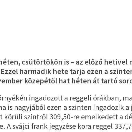
éten, csütörtökön is – az előző hetive
zzel harmadik hete tarja ezen a szinten
mber közepétől hat héten át tartó soro
környékén ingadozott a reggeli órákban, maj
a is nagyjából ezen a szinten ingadozik a j
 körüli szintről 309,50-re emelkedett a dé
e. A svájci frank jegyzése kora reggel 337,