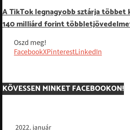
A TikTok legnagyobb sztárja többet k
140 milliárd forint többletjövedelmet
Oszd meg!
Facebook
X
Pinterest
LinkedIn
KÖVESSEN MINKET FACEBOOKON!
2022. január