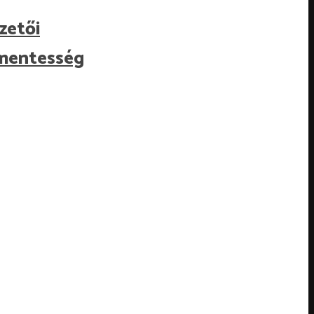
zetői
a-mentesség