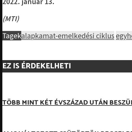
2022. január 13.
(MTI)
Tagek
alapkamat-emelkedési ciklus
egyh
EZ IS ÉRDEKELHETI
TÖBB MINT KÉT ÉVSZÁZAD UTÁN BESZÜ