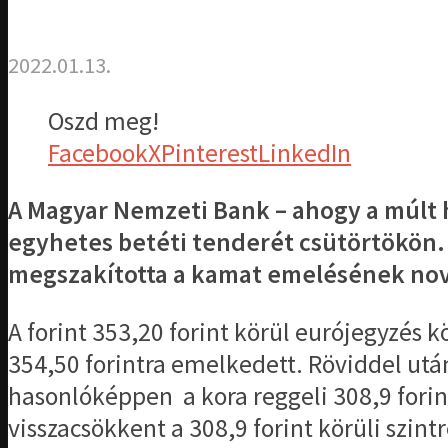
2022.01.13.
Oszd meg!
Facebook
X
Pinterest
LinkedIn
A Magyar Nemzeti Bank – ahogy a múlt h
egyhetes betéti tenderét csütörtökön. E
megszakította a kamat emelésének nove
A forint 353,20 forint körül eurójegyzés 
354,50 forintra emelkedett. Röviddel után
hasonlóképpen a kora reggeli 308,9 forint
visszacsökkent a 308,9 forint körüli szintr