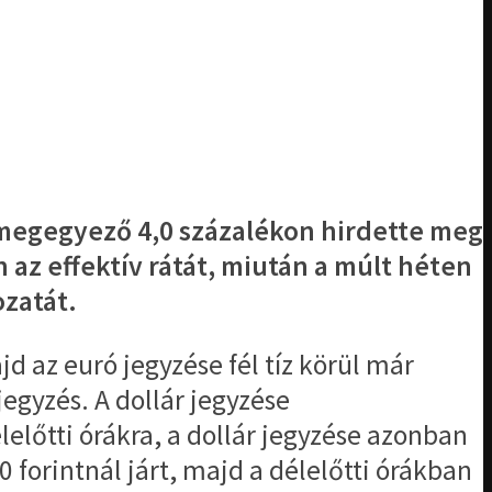
l megegyező 4,0 százalékon hirdette meg
 az effektív rátát, miután a múlt héten
zatát.
d az euró jegyzése fél tíz körül már
egyzés. A dollár jegyzése
lelőtti órákra, a dollár jegyzése azonban
70 forintnál járt, majd a délelőtti órákban