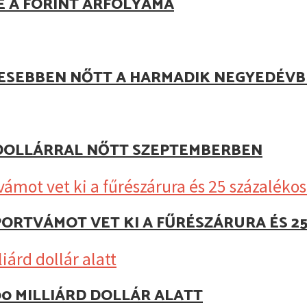
E A FORINT ÁRFOLYAMA
JESEBBEN NŐTT A HARMADIK NEGYEDÉV
D DOLLÁRRAL NŐTT SZEPTEMBERBEN
MPORTVÁMOT VET KI A FŰRÉSZÁRURA ÉS 
0 MILLIÁRD DOLLÁR ALATT