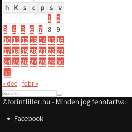
h
K
s
c
p
s
v
1
2
3
4
5
6
7
8
9
10
11
12
13
14
15
16
17
18
19
20
21
22
23
24
25
26
27
28
29
30
31
« dec
febr »
©forintfiller.hu - Minden jog fenntartva.
Facebook