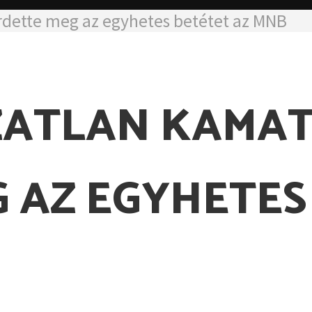
irdette meg az egyhetes betétet az MNB
ZATLAN KAMA
 AZ EGYHETES