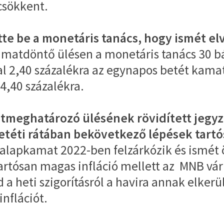
csökkent.
e be a monetáris tanács, hogy ismét elv
matdöntő ülésen a monetáris tanács 30 bá
l 2,40 százalékra az egynapos betét kamat
4,40 százalékra.
tmeghatározó ülésének rövidített jegyz
etéti rátában bekövetkező lépések tart
 alapkamat 2022-ben felzárkózik és ismét ö
artósan magas infláció mellett az MNB vá
d a heti szigorításról a havira annak elk
nflációt.