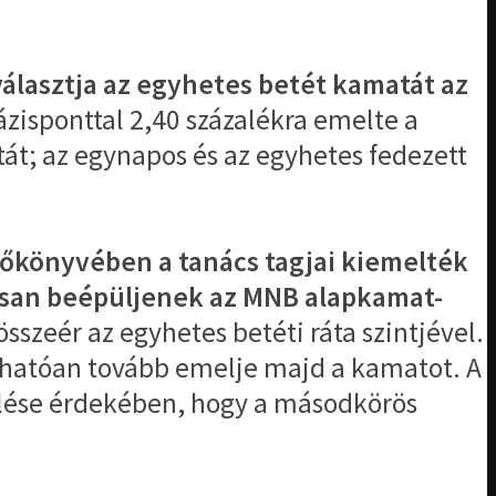
álasztja az egyhetes betét kamatát az
zisponttal 2,40 százalékra emelte a
át; az egynapos és az egyhetes fedezett
őkönyvében a tanács tagjai kiemelték
ósan beépüljenek az MNB alapkamat-
sszeér az egyhetes betéti ráta szintjével.
rhatóan tovább emelje majd a kamatot. A
erülése érdekében, hogy a másodkörös