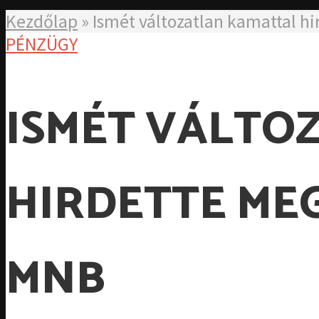
Kezdőlap
»
Ismét változatlan kamattal h
PÉNZÜGY
ISMÉT VÁLTO
HIRDETTE MEG
MNB