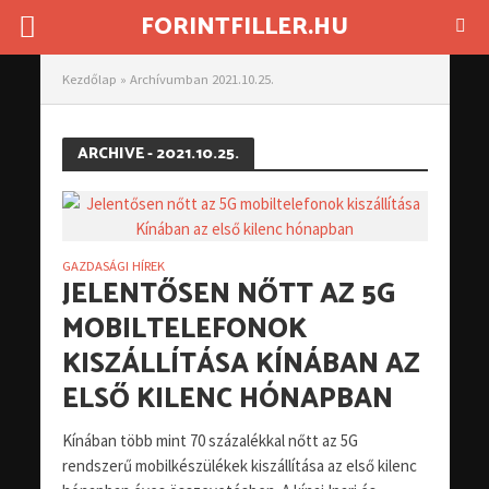
FORINTFILLER.HU
Kezdőlap
»
Archívumban 2021.10.25.
ARCHIVE - 2021.10.25.
GAZDASÁGI HÍREK
JELENTŐSEN NŐTT AZ 5G
MOBILTELEFONOK
KISZÁLLÍTÁSA KÍNÁBAN AZ
ELSŐ KILENC HÓNAPBAN
Kínában több mint 70 százalékkal nőtt az 5G
rendszerű mobilkészülékek kiszállítása az első kilenc