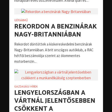
hónapban éves összevetésben. A kínai Ipari és...
GÉPJÁRMŰ
REKORDON A BENZINÁRAK
NAGY-BRITANNIÁBAN
Rekordot döntöttek a kiskereskedelmi benzinárak
Nagy-Britanniában. A brit országos autóklub, a RAC
hétfői beszámolója szerint az ólommentes
motorbenzin...
GAZDASÁGI HÍREK
LENGYELORSZÁGBAN A
VÁRTNÁL JELENTŐSEBBEN
CSÖKKENT A