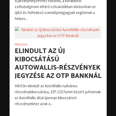
A járványhelyzethez hasonló, a korábbitól
szélsőségesen eltérő szituációkban elsősorban az
újító és felfedező személyiségjegyek segítenek a
helyes...
PÉNZÜGY
ELINDULT AZ ÚJ
KIBOCSÁTÁSÚ
AUTOWALLIS-RÉSZVÉNYEK
JEGYZÉSE AZ OTP BANKNÁL
Hétfőn elindult az AutoWallis nyilvános
részvénykibocsátása, 107-122 forint között juthatnak
az AutoWallis által újonnan kibocsátott
részvényekhez azok a...