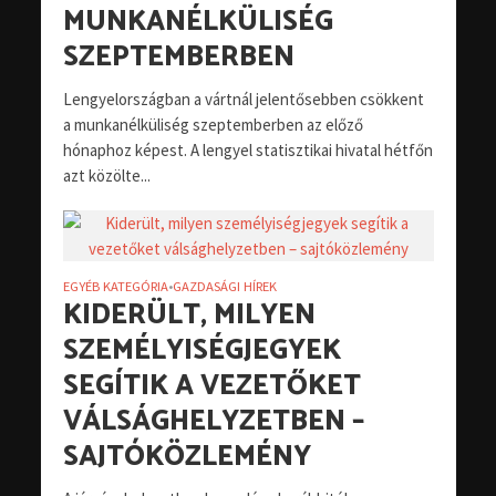
MUNKANÉLKÜLISÉG
SZEPTEMBERBEN
Lengyelországban a vártnál jelentősebben csökkent
a munkanélküliség szeptemberben az előző
hónaphoz képest. A lengyel statisztikai hivatal hétfőn
azt közölte...
EGYÉB KATEGÓRIA
GAZDASÁGI HÍREK
•
KIDERÜLT, MILYEN
SZEMÉLYISÉGJEGYEK
SEGÍTIK A VEZETŐKET
VÁLSÁGHELYZETBEN –
SAJTÓKÖZLEMÉNY