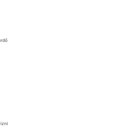
ürdő
izni