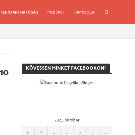
FENNTARTHATÓSÁG
PODCAST
KAPCSOLAT
KÖVESSEN MINKET FACEBOOKON!
10
2021. október
h
K
s
c
p
s
v