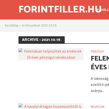
FORINTFILLER.HU
KEZDŐLA
Kezdőlap
»
Archívumban 2021.10.19.
ARCHIVE - 2021.10.19.
PÉNZÜGY
FELE
ÉVES
A lakosság 
ezelőtti p
aránya...
INGATLAN