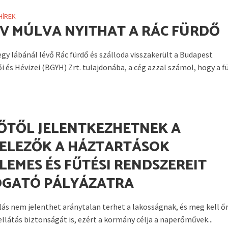
HÍREK
ÉV MÚLVA NYITHAT A RÁC FÜRDŐ
egy lábánál lévő Rác fürdő és szálloda visszakerült a Budapest
i és Hévizei (BGYH) Zrt. tulajdonába, a cég azzal számol, hogy a f
ŐTŐL JELENTKEZHETNEK A
TELEZŐK A HÁZTARTÁSOK
LEMES ÉS FŰTÉSI RENDSZEREIT
GATÓ PÁLYÁZATRA
llás nem jelenthet aránytalan terhet a lakosságnak, és meg kell őr
ellátás biztonságát is, ezért a kormány célja a naperőművek...