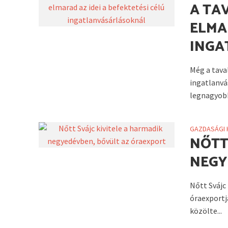
A TA
ELMA
INGA
Még a taval
ingatlanvá
legnagyobb
GAZDASÁGI 
NŐTT
NEGY
Nőtt Svájc
óraexportj
közölte...