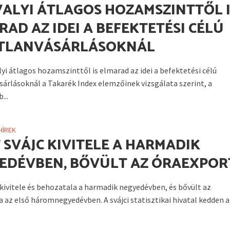
VALYI ÁTLAGOS HOZAMSZINTTŐL 
RAD AZ IDEI A BEFEKTETÉSI CÉLÚ
TLANVÁSÁRLÁSOKNÁL
yi átlagos hozamszinttől is elmarad az idei a befektetési célú
sárlásoknál a Takarék Index elemzőinek vizsgálata szerint, a
...
HÍREK
 SVÁJC KIVITELE A HARMADIK
EDÉVBEN, BŐVÜLT AZ ÓRAEXPOR
 kivitele és behozatala a harmadik negyedévben, és bővült az
a az első háromnegyedévben. A svájci statisztikai hivatal kedden 