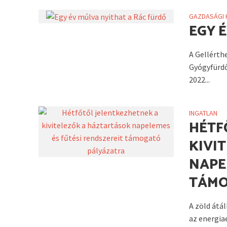
GAZDASÁGI 
EGY 
A Gellérth
Gyógyfürdő
2022...
INGATLAN
HÉTF
KIVI
NAPE
TÁMO
A zöld átá
az energia