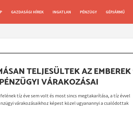
P
GAZDASÁGI HÍREK
INGATLAN
PÉNZÜGY
GÉPJÁRMŰ
MÁSAN TELJESÜLTEK AZ EMBEREK 
 PÉNZÜGYI VÁRAKOZÁSAI
felének tíz éve sem volt és most sincs megtakarítása, a tíz évvel
énzügyi várakozásaikhoz képest közel ugyanannyi a csalódottak