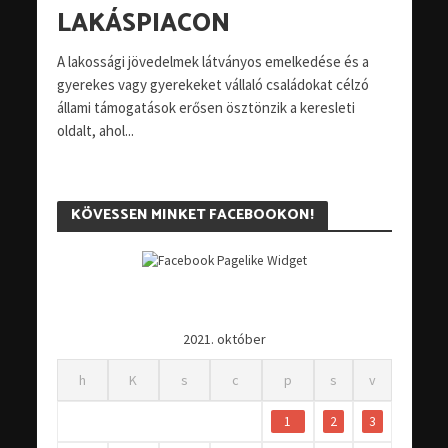
LAKÁSPIACON
A lakossági jövedelmek látványos emelkedése és a
gyerekes vagy gyerekeket vállaló családokat célzó
állami támogatások erősen ösztönzik a keresleti
oldalt, ahol...
KÖVESSEN MINKET FACEBOOKON!
2021. október
h
K
s
c
p
s
v
1
2
3