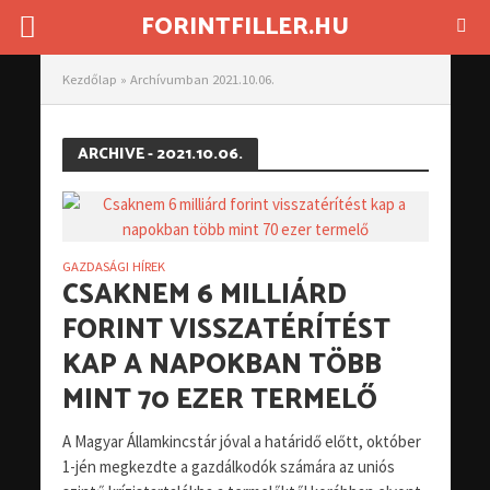
FORINTFILLER.HU
Kezdőlap
»
Archívumban 2021.10.06.
ARCHIVE - 2021.10.06.
GAZDASÁGI HÍREK
CSAKNEM 6 MILLIÁRD
FORINT VISSZATÉRÍTÉST
KAP A NAPOKBAN TÖBB
MINT 70 EZER TERMELŐ
A Magyar Államkincstár jóval a határidő előtt, október
1-jén megkezdte a gazdálkodók számára az uniós