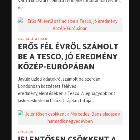
szintű krízistartalékba a termelőktől korábban elvont,
de...
GAZDASÁGI HÍREK
ERŐS FÉL ÉVRŐL SZÁMOLT
BE A TESCO, JÓ EREDMÉNY
KÖZÉP-EURÓPÁBAN
Javuló üzleti adatokról számolt be szerdán
Londonban közzétett féléves
eredményjelentésében a Tesco. A legnagyobb brit
kiskereskedelmi hálózat tájékoztatója...
GÉPJÁRMŰ