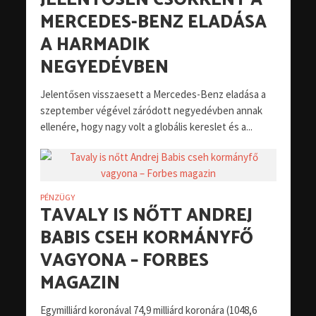
JELENTŐSEN CSÖKKENT A
MERCEDES-BENZ ELADÁSA
A HARMADIK
NEGYEDÉVBEN
Jelentősen visszaesett a Mercedes-Benz eladása a
szeptember végével záródott negyedévben annak
ellenére, hogy nagy volt a globális kereslet és a...
PÉNZÜGY
TAVALY IS NŐTT ANDREJ
BABIS CSEH KORMÁNYFŐ
VAGYONA – FORBES
MAGAZIN
Egymilliárd koronával 74,9 milliárd koronára (1048,6