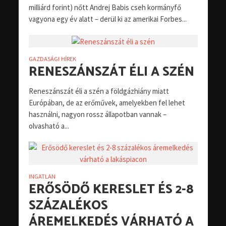
milliárd forint) nőtt Andrej Babis cseh kormányfő
vagyona egy év alatt – derül ki az amerikai Forbes...
GAZDASÁGI HÍREK
RENESZÁNSZÁT ÉLI A SZÉN
Reneszánszát éli a szén a földgázhiány miatt
Európában, de az erőművek, amelyekben fel lehet
használni, nagyon rossz állapotban vannak –
olvasható a...
INGATLAN
ERŐSÖDŐ KERESLET ÉS 2-8
SZÁZALÉKOS
ÁREMELKEDÉS VÁRHATÓ A