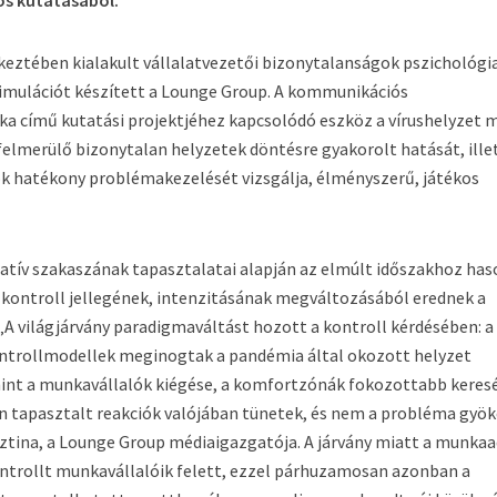
ós kutatásából.
tkeztében kialakult vállalatvezetői bizonytalanságok pszichológi
imulációt készített a Lounge Group. A kommunikációs
 című kutatási projektjéhez kapcsolódó eszköz a vírushelyzet m
felmerülő bizonytalan helyzetek döntésre gyakorolt hatását, ille
k hatékony problémakezelését vizsgálja, élményszerű, játékos
itatív szakaszának tapasztalatai alapján az elmúlt időszakhoz ha
 kontroll jellegének, intenzitásának megváltozásából erednek a
„A világjárvány paradigmaváltást hozott a kontroll kérdésében: a
ontrollmodellek meginogtak a pandémia által okozott helyzet
mint a munkavállalók kiégése, a komfortzónák fokozottabb keres
n tapasztalt reakciók valójában tünetek, és nem a probléma gyök
isztina, a Lounge Group médiaigazgatója. A járvány miatt a munka
ontrollt munkavállalóik felett, ezzel párhuzamosan azonban a