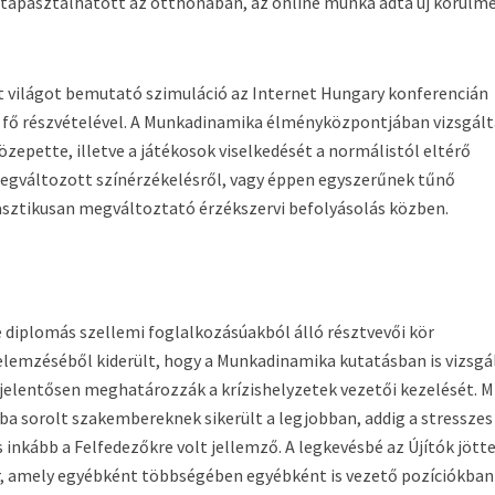
 tapasztalhatott az otthonában, az online munka adta új körülm
t világot bemutató szimuláció az Internet Hungary konferencián
 fő részvételével. A Munkadinamika élményközpontjában vizsgált
zepette, illetve a játékosok viselkedését a normálistól eltérő
megváltozott színérzékelésről, vagy éppen egyszerűnek tűnő
asztikusan megváltoztató érzékszervi befolyásolás közben.
e diplomás szellemi foglalkozásúakból álló résztvevői kör
elemzéséből kiderült, hogy a Munkadinamika kutatásban is vizsgá
elentősen meghatározzák a krízishelyzetek vezetői kezelését. M
ba sorolt szakembereknek sikerült a legjobban, addig a stresszes
 inkább a Felfedezőkre volt jellemző. A legkevésbé az Újítók jött
ör, amely egyébként többségében egyébként is vezető pozíciókban