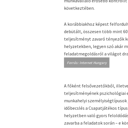
munkavállaló erősebb kontrollt
következtében.
A korábbiakhoz képest felfordul
debütált, összesen több mint 60
teljesítményt zavaró tényezők kö
helyzetekben, legyen szó akár 
feladatmegoldásról a világot dr
Forrás: Internet Hungary
A főként felsővezetőkből, illetv
teljesítményének pszichológiai 
munkahelyi személyiségtípusok j
időbecslés a Csapatjátékos típus
helyzetben való gyors feloldódás
zavarba a feladatok során – e k