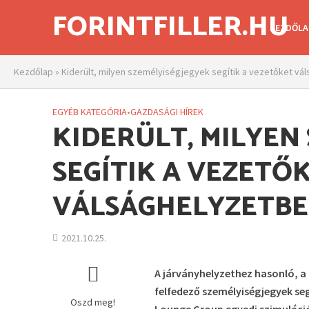
FORINTFILLER.HU
KEZDŐLA
Kezdőlap
»
Kiderült, milyen személyiségjegyek segítik a vezetőket vá
EGYÉB KATEGÓRIA
•
GAZDASÁGI HÍREK
KIDERÜLT, MILYEN
SEGÍTIK A VEZETŐ
VÁLSÁGHELYZETBE
2021.10.25.
A járványhelyzethez hasonló, a 
felfedező személyiségjegyek seg
Oszd meg!