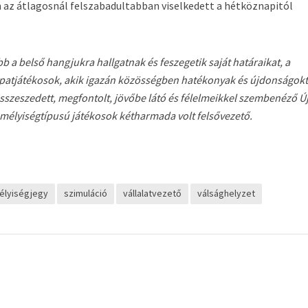
 az átlagosnál felszabadultabban viselkedett a hétköznapitól
bb a belső hangjukra hallgatnak és feszegetik saját határaikat, a
apatjátékosok, akik igazán közösségben hatékonyak és újdonságokt
sszeszedett, megfontolt, jövőbe látó és félelmeikkel szembenéző Új
zemélyiségtípusú játékosok kétharmada volt felsővezető.
élyiségjegy
szimuláció
vállalatvezető
válsághelyzet