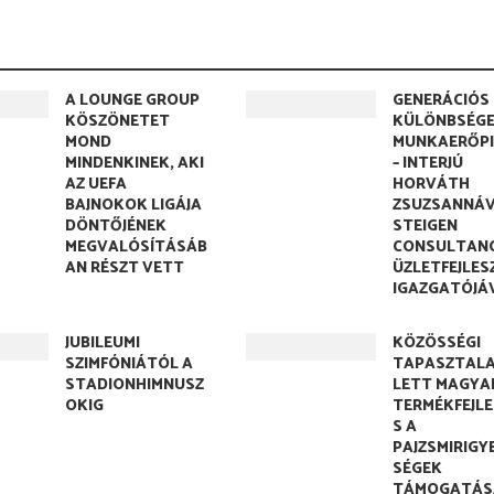
A LOUNGE GROUP
GENERÁCIÓS
KÖSZÖNETET
KÜLÖNBSÉGE
MOND
MUNKAERŐP
MINDENKINEK, AKI
– INTERJÚ
AZ UEFA
HORVÁTH
BAJNOKOK LIGÁJA
ZSUZSANNÁV
DÖNTŐJÉNEK
STEIGEN
MEGVALÓSÍTÁSÁB
CONSULTAN
AN RÉSZT VETT
ÜZLETFEJLES
IGAZGATÓJÁ
JUBILEUMI
KÖZÖSSÉGI
SZIMFÓNIÁTÓL A
TAPASZTAL
STADIONHIMNUSZ
LETT MAGYA
OKIG
TERMÉKFEJL
S A
PAJZSMIRIGY
SÉGEK
TÁMOGATÁS