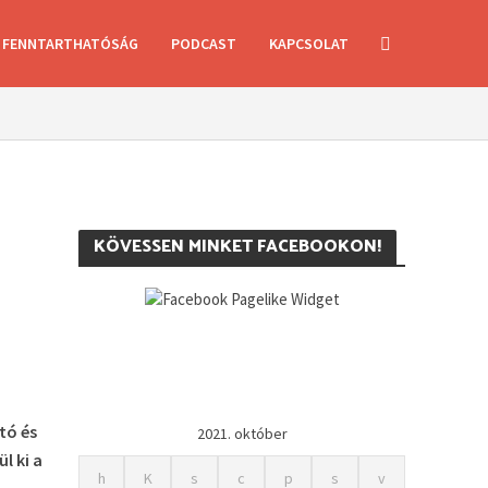
FENNTARTHATÓSÁG
PODCAST
KAPCSOLAT
KÖVESSEN MINKET FACEBOOKON!
tó és
2021. október
l ki a
h
K
s
c
p
s
v