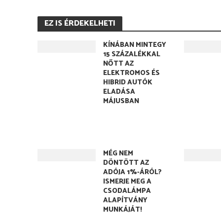
EZ IS ÉRDEKELHETI
KÍNÁBAN MINTEGY
15 SZÁZALÉKKAL
NŐTT AZ
ELEKTROMOS ÉS
HIBRID AUTÓK
ELADÁSA
MÁJUSBAN
MÉG NEM
DÖNTÖTT AZ
ADÓJA 1%-ÁRÓL?
ISMERJE MEG A
CSODALÁMPA
ALAPÍTVÁNY
MUNKÁJÁT!