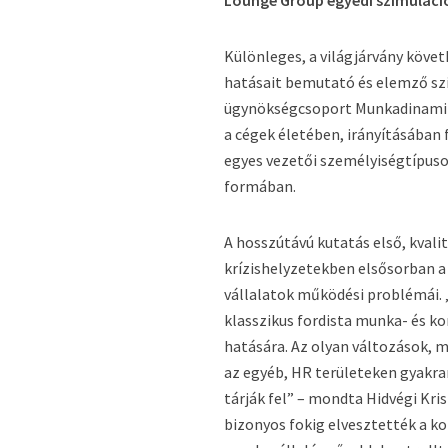
Lounge Group egyedi szimuláci
Különleges, a világjárvány köve
hatásait bemutató és elemző sz
ügynökségcsoport Munkadinamika
a cégek életében, irányításában 
egyes vezetői személyiségtípuso
formában.
A hosszútávú kutatás első, kval
krízishelyzetekben elsősorban a
vállalatok működési problémái. 
klasszikus fordista munka- és k
hatására. Az olyan változások, 
az egyéb, HR területeken gyakra
tárják fel” – mondta Hidvégi Kr
bizonyos fokig elvesztették a k