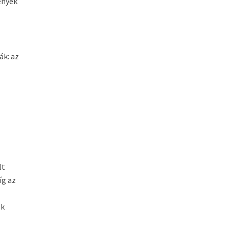
ények
ák: az
lt
íg az
ek