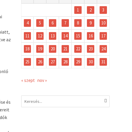
1
2
3
ai
4
5
6
7
8
9
10
iatt,
11
12
13
14
15
16
17
tve az
18
19
20
21
22
23
24
25
26
27
28
29
30
31
sonló
« szept
nov »
ése és
ereit
adók