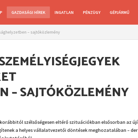
P
GAZDASÁGI HÍREK
INGATLAN
PÉNZÜGY
GÉPJÁRMŰ
lsághelyzetben – sajtóközlemény
 SZEMÉLYISÉGJEGYEK
KET
N – SAJTÓKÖZLEMÉNY
korábbitól szélsőségesen eltérő szituációkban elsősorban az újí
ítenek a helyes vállalatvezetői döntések meghozatalában – derü