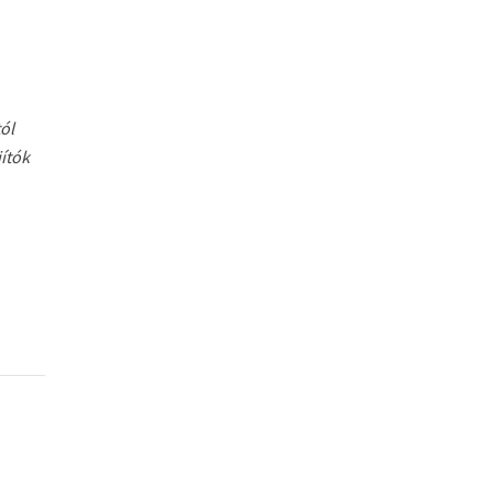
ól
ítók