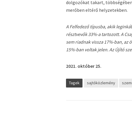
dolgozókat takart, többségében
merőben eltérő helyzetekben.
A Felfedező típusba, akik leginká
résztvevők 33%-a tartozott. A Cs
sem riadnak vissza 17%-ban, az ö
15%-ban voltak jelen. Az Újító s
2021. október 25.
Tagek
sajtóközlemény
szem