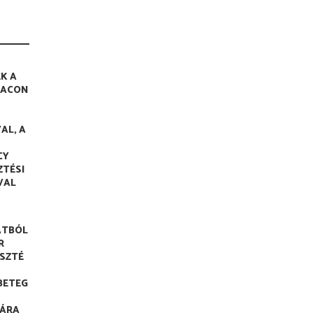
K A
IACON
AL, A
CY
ZTÉSI
VAL
ATBÓL
R
ESZTÉ
BETEG
ÁRA