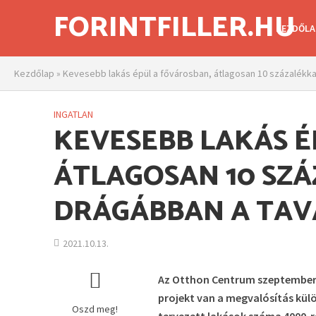
FORINTFILLER.HU
KEZDŐLA
Kezdőlap
»
Kevesebb lakás épül a fővárosban, átlagosan 10 százalékkal
INGATLAN
KEVESEBB LAKÁS É
ÁTLAGOSAN 10 SZ
DRÁGÁBBAN A TAV
2021.10.13.
Az Otthon Centrum szeptemberi 
projekt van a megvalósítás kül
Oszd meg!