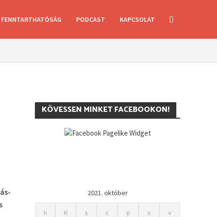
FENNTARTHATÓSÁG
PODCAST
KAPCSOLAT
KÖVESSEN MINKET FACEBOOKON!
kás-
2021. október
s
h
K
s
c
p
s
v