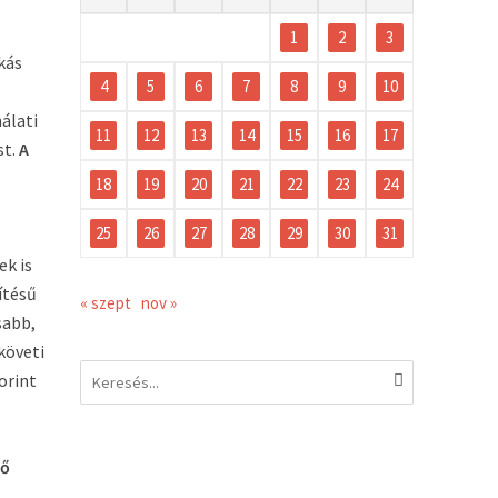
1
2
3
kás
4
5
6
7
8
9
10
nálati
11
12
13
14
15
16
17
st.
A
18
19
20
21
22
23
24
25
26
27
28
29
30
31
ek is
ítésű
« szept
nov »
sabb,
 követi
forint
ső