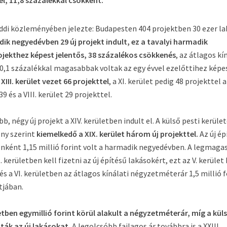
l, 11,8 százalékkal csökkent.
ddi közleményében jelezte: Budapesten 404 projektben 30 ezer la
ik negyedévben 29 új projekt indult, ez a tavalyi harmadik
ekthez képest jelentős, 38 százalékos csökkenés
, az átlagos kí
,1 százalékkal magasabbak voltak az egy évvel ezelőttihez képe
III. kerület vezet 66 projekttel
, a XI. kerület pedig 48 projekttel a
39 és a VIII. kerület 29 projekttel.
 négy új projekt a XIV. kerületben indult el. A külső pesti kerület
ény szerint
kiemelkedő a XIX. kerület három új projekttel.
Az új ép
ként 1,15 millió forint volt a harmadik negyedévben. A legmaga
I. kerületben kell fizetni az új építésű lakásokért, ezt az V. kerület
. és a VI. kerületben az átlagos kínálati négyzetméterár 1,5 millió 
tjában.
etben egymillió forint körül alakult a négyzetméterár, míg a kül
lták az új lakásokat.
A legolcsóbb fajlagos ár továbbra is a XXIII.