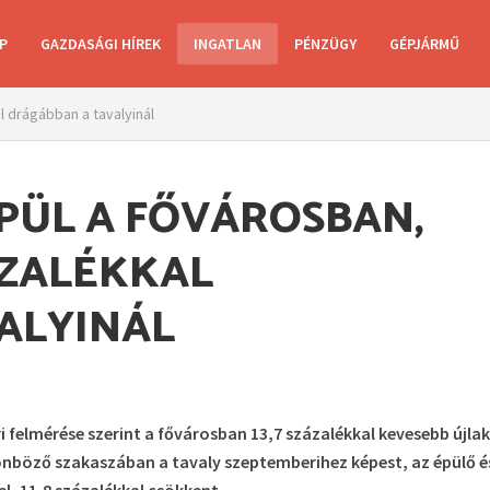
P
GAZDASÁGI HÍREK
INGATLAN
PÉNZÜGY
GÉPJÁRMŰ
 drágábban a tavalyinál
PÜL A FŐVÁROSBAN,
ÁZALÉKKAL
ALYINÁL
felmérése szerint a fővárosban 13,7 százalékkal kevesebb újla
önböző szakaszában a tavaly szeptemberihez képest, az épülő é