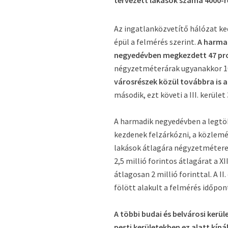
tervezett lakások száma 4000-re
Az ingatlanközvetítő hálózat ke
épül a felmérés szerint.
A harmad
negyedévben megkezdett 47 proj
négyzetméterárak ugyanakkor 10
városrészek közül továbbra is a X
második, ezt követi a III. kerület 
A harmadik negyedévben a legtöbb,
kezdenek felzárkózni, a közlem
lakások átlagára négyzetméteren
2,5 millió forintos átlagárat a XI
átlagosan 2 millió forinttal. A II
fölött alakult a felmérés időpon
A többi budai és belvárosi kerül
pesti kerületekben ez alatt kíná