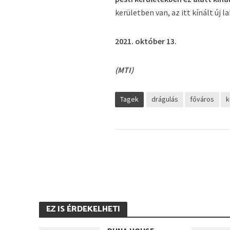
kerületben van, az itt kínált új
2021. október 13.
(MTI)
Tagek
drágulás
főváros
k
EZ IS ÉRDEKELHETI