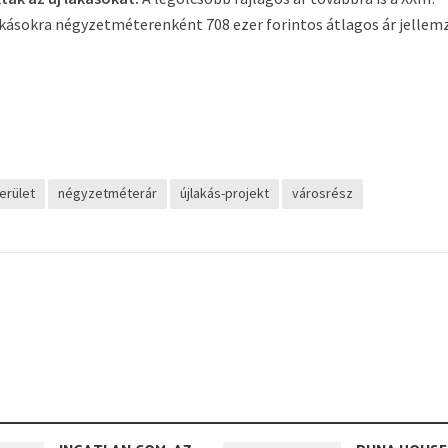
 lakásokra négyzetméterenként 708 ezer forintos átlagos ár jellem
erület
négyzetméterár
újlakás-projekt
városrész