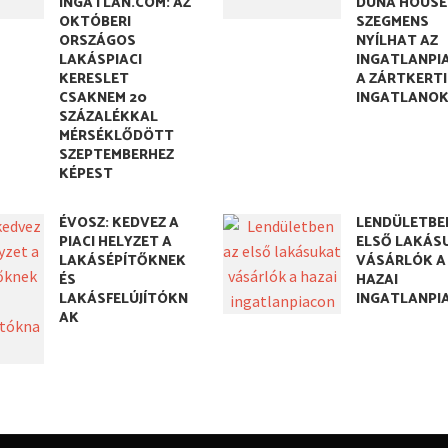
INGATLAN.COM: AZ
DUNA HOUSE:
OKTÓBERI
SZEGMENS
ORSZÁGOS
NYÍLHAT AZ
LAKÁSPIACI
INGATLANPI
KERESLET
A ZÁRTKERTI
CSAKNEM 20
INGATLANO
SZÁZALÉKKAL
MÉRSÉKLŐDÖTT
SZEPTEMBERHEZ
KÉPEST
ÉVOSZ: KEDVEZ A
LENDÜLETBE
PIACI HELYZET A
ELSŐ LAKÁS
LAKÁSÉPÍTŐKNEK
VÁSÁRLÓK A
ÉS
HAZAI
LAKÁSFELÚJÍTÓKN
INGATLANPI
AK