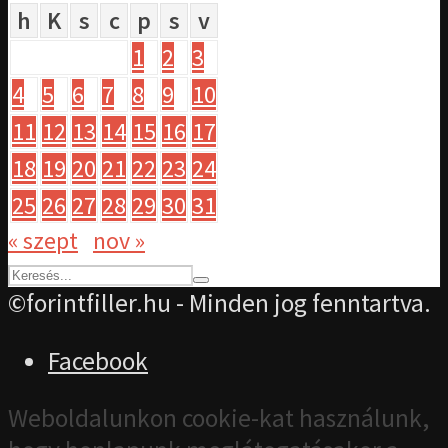
h
K
s
c
p
s
v
1
2
3
4
5
6
7
8
9
10
11
12
13
14
15
16
17
18
19
20
21
22
23
24
25
26
27
28
29
30
31
« szept
nov »
©forintfiller.hu - Minden jog fenntartva.
Facebook
Weboldalunkon cookie-kat használunk,