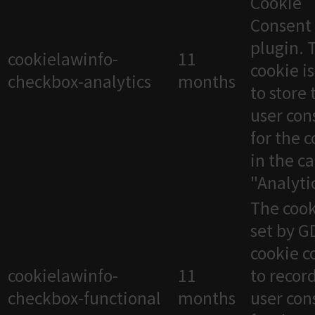
Cookie
Consent
plugin. 
cookielawinfo-
11
cookie i
checkbox-analytics
months
to store 
user con
for the 
in the c
"Analytic
The cook
set by 
cookie c
cookielawinfo-
11
to recor
checkbox-functional
months
user con