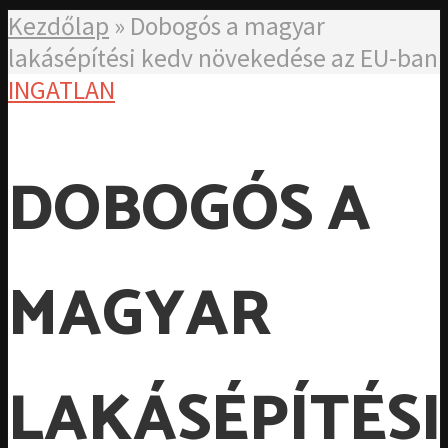
Kezdőlap
»
Dobogós a magyar
lakásépítési kedv növekedése az EU-ban
INGATLAN
DOBOGÓS A
MAGYAR
LAKÁSÉPÍTÉSI