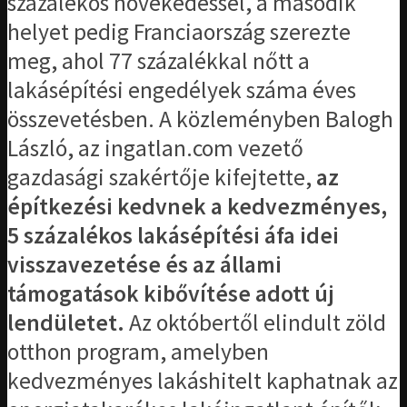
százalékos növekedéssel, a második
helyet pedig Franciaország szerezte
meg, ahol 77 százalékkal nőtt a
lakásépítési engedélyek száma éves
összevetésben. A közleményben Balogh
László, az ingatlan.com vezető
gazdasági szakértője kifejtette,
az
építkezési kedvnek a kedvezményes,
5 százalékos lakásépítési áfa idei
visszavezetése és az állami
támogatások kibővítése adott új
lendületet.
Az októbertől elindult zöld
otthon program, amelyben
kedvezményes lakáshitelt kaphatnak az