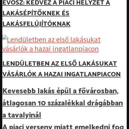
ÉVOSZ: KEDVEZ A PIACI HELYZET A
LAKÁSÉPÍTŐKNEK ÉS
LAKÁSFELÚJÍTÓKNAK
LENDÜLETBEN AZ ELSŐ LAKÁSUKAT
VÁSÁRLÓK A HAZAI INGATLANPIACON
Kevesebb lakás épül a fővárosban,
átlagosan 10 százalékkal drágábban
a tavalyinál
A piaci verseny miatt emelkedni fog