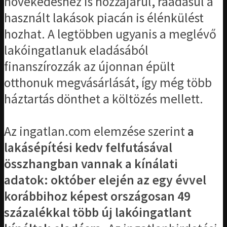
növekedéshez is hozzájárul, ráadásul a
használt lakások piacán is élénkülést
hozhat. A legtöbben ugyanis a meglévő
lakóingatlanuk eladásából
finanszírozzák az újonnan épült
otthonuk megvásárlását, így még több
háztartás dönthet a költözés mellett.
Az ingatlan.com elemzése szerint
a
lakásépítési kedv felfutásával
összhangban vannak a kínálati
adatok: október elején az egy évvel
korábbihoz képest országosan 49
százalékkal több új lakóingatlant