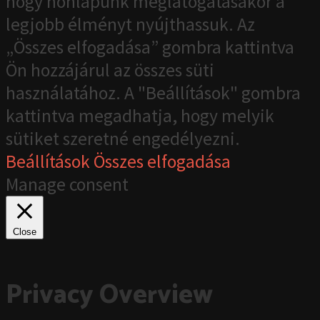
hogy honlapunk meglátogatásakor a
legjobb élményt nyújthassuk. Az
„Összes elfogadása” gombra kattintva
Ön hozzájárul az összes süti
használatához. A "Beállítások" gombra
kattintva megadhatja, hogy melyik
sütiket szeretné engedélyezni.
Beállítások
Összes elfogadása
Manage consent
Close
Privacy Overview