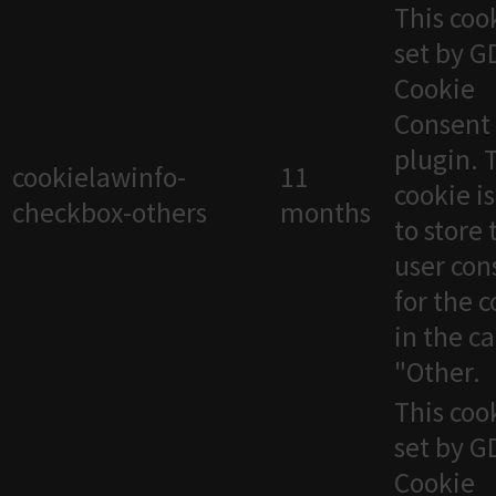
This cook
set by 
Cookie
Consent
plugin. 
cookielawinfo-
11
cookie i
checkbox-others
months
to store 
user con
for the 
in the c
"Other.
This cook
set by 
Cookie