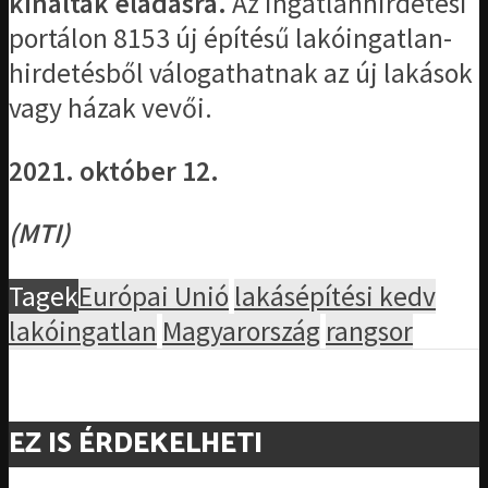
kínáltak eladásra.
Az ingatlanhirdetési
portálon 8153 új építésű lakóingatlan-
hirdetésből válogathatnak az új lakások
vagy házak vevői.
2021. október 12.
(MTI)
Tagek
Európai Unió
lakásépítési kedv
lakóingatlan
Magyarország
rangsor
EZ IS ÉRDEKELHETI