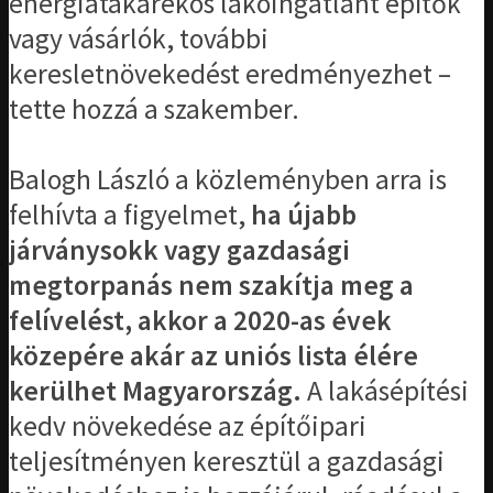
energiatakarékos lakóingatlant építők
vagy vásárlók, további
keresletnövekedést eredményezhet –
tette hozzá a szakember.
Balogh László a közleményben arra is
felhívta a figyelmet,
ha újabb
járványsokk vagy gazdasági
megtorpanás nem szakítja meg a
felívelést, akkor a 2020-as évek
közepére akár az uniós lista élére
kerülhet Magyarország.
A lakásépítési
kedv növekedése az építőipari
teljesítményen keresztül a gazdasági