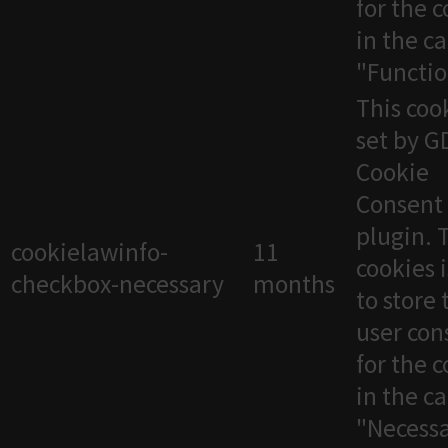
for the 
in the c
"Functio
This cook
set by 
Cookie
Consent
plugin. 
cookielawinfo-
11
cookies 
checkbox-necessary
months
to store 
user con
for the 
in the c
"Necessa