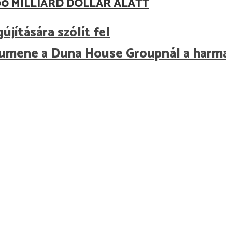
0 MILLIÁRD DOLLÁR ALATT
jítására szólít fel
volumene a Duna House Groupnál a har