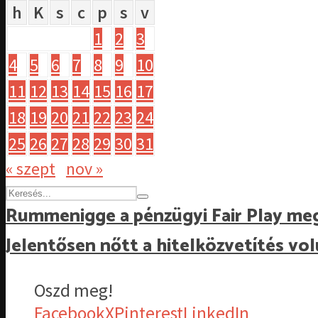
h
K
s
c
p
s
v
1
2
3
4
5
6
7
8
9
10
11
12
13
14
15
16
17
18
19
20
21
22
23
24
25
26
27
28
29
30
31
« szept
nov »
Rummenigge a pénzügyi Fair Play megú
Jelentősen nőtt a hitelközvetítés 
Oszd meg!
Facebook
X
Pinterest
LinkedIn