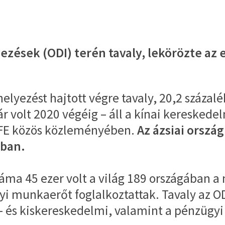
lyezések (ODI) terén tavaly, lekörözte az
helyezést hajtott végre tavaly, 20,2 százal
 volt 2020 végéig – áll a kínai kereskedelm
SAFE közös közleményében.
Az ázsiai ország
-ban.
száma 45 ezer volt a világ 189 országában a
yi munkaerőt foglalkoztattak. Tavaly az ODI
gy- és kiskereskedelmi, valamint a pénzügy