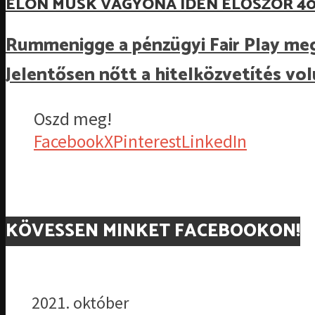
ELON MUSK VAGYONA IDÉN ELŐSZÖR 40
Rummenigge a pénzügyi Fair Play megú
Jelentősen nőtt a hitelközvetítés 
Oszd meg!
Facebook
X
Pinterest
LinkedIn
KÖVESSEN MINKET FACEBOOKON!
2021. október