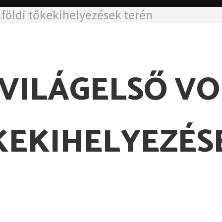
ülföldi tőkekihelyezések terén
VILÁGELSŐ VO
KEKIHELYEZÉS