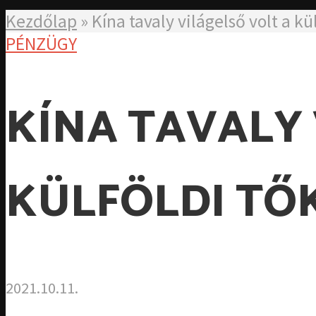
Kezdőlap
»
Kína tavaly világelső volt a k
PÉNZÜGY
KÍNA TAVALY 
KÜLFÖLDI TŐ
2021.10.11.