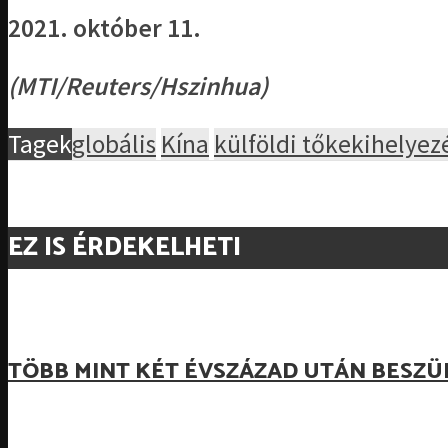
2021. október 11.
(MTI/Reuters/Hszinhua)
Tagek
globális
Kína
külföldi tőkekihelyez
EZ IS ÉRDEKELHETI
TÖBB MINT KÉT ÉVSZÁZAD UTÁN BESZÜ