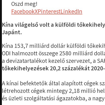
Oszd meg!
Facebook
X
Pinterest
LinkedIn
Kína világelső volt a külföldi tőkekihe
Japánt.
Kína 153,7 milliárd dollár külföldi tőkeki
ODI halmozott összege 2580 milliárd dollár
a devizatartalékot kezelő szervezet, a 
tőkekihelyezések 20,2 százalékát 2020
A kínai befektetők által alapított cégek 
létrehozott cégek mintegy 2,18 millió hel
és üzleti szolgáltatási ágazatokba, a na