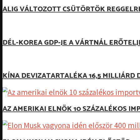
ALIG VÁLTOZOTT CSÜTÖRTÖK REGGELR
DÉL-KOREA GDP-JE A VÁRTNÁL ERŐTEL
KÍNA DEVIZATARTALÉKA 16,5 MILLIÁR
AZ AMERIKAI ELNÖK 10 SZÁZALÉKOS I