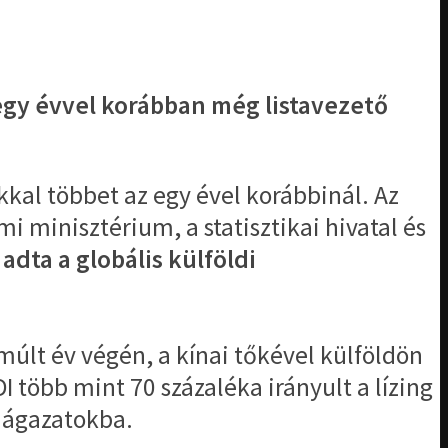
 egy évvel korábban még listavezető
ékkal többet az egy ével korábbinál. Az
i minisztérium, a statisztikai hivatal és
 adta a globális külföldi
 múlt év végén, a kínai tőkével külföldön
 több mint 70 százaléka irányult a lízing
i ágazatokba.