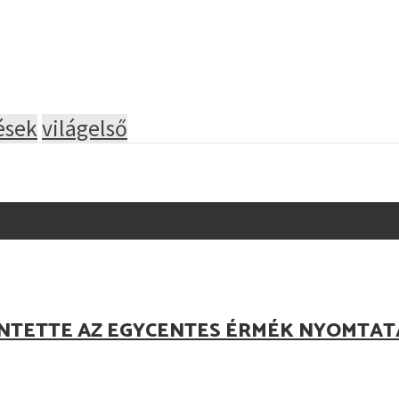
ések
világelső
NTETTE AZ EGYCENTES ÉRMÉK NYOMTAT