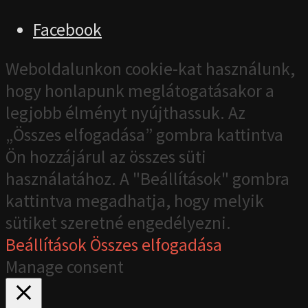
Facebook
Weboldalunkon cookie-kat használunk,
hogy honlapunk meglátogatásakor a
legjobb élményt nyújthassuk. Az
„Összes elfogadása” gombra kattintva
Ön hozzájárul az összes süti
használatához. A "Beállítások" gombra
kattintva megadhatja, hogy melyik
sütiket szeretné engedélyezni.
Beállítások
Összes elfogadása
Manage consent