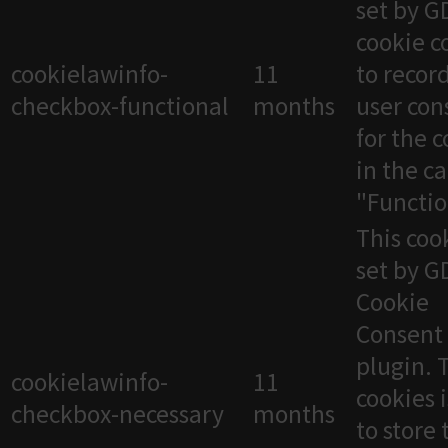
set by 
cookie c
cookielawinfo-
11
to recor
checkbox-functional
months
user con
for the 
in the c
"Functio
This cook
set by 
Cookie
Consent
plugin. 
cookielawinfo-
11
cookies 
checkbox-necessary
months
to store 