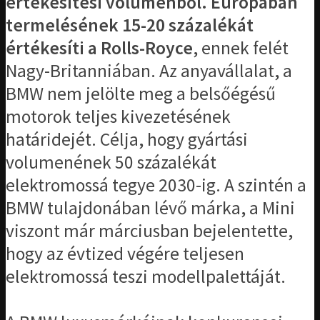
értékesítési volumenből. Európában
termelésének 15-20 százalékát
értékesíti a Rolls-Royce
, ennek felét
Nagy-Britanniában. Az anyavállalat, a
BMW nem jelölte meg a belsőégésű
motorok teljes kivezetésének
határidejét. Célja, hogy gyártási
volumenének 50 százalékát
elektromossá tegye 2030-ig. A szintén a
BMW tulajdonában lévő márka, a Mini
viszont már márciusban bejelentette,
hogy az évtized végére teljesen
elektromossá teszi modellpalettáját.