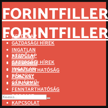
FORINTFILLER
FORINTFILLER
KEZDŐLAP
GAZDASÁGI HÍREK
INGATLAN
KEZDŐLAP
PÉNZÜGY
GAZDASÁGI HÍREK
GÉPJÁRMŰ
INGATLAN
FENNTARTHATÓSÁG
PÉNZÜGY
PODCAST
GÉPJÁRMŰ
KAPCSOLAT
FENNTARTHATÓSÁG
PODCAST
KAPCSOLAT