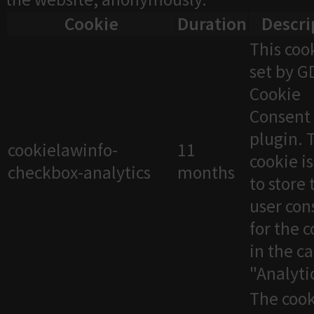
Cookie
Duration
Descri
This cook
set by 
Cookie
Consent
plugin. 
cookielawinfo-
11
cookie i
checkbox-analytics
months
to store 
user con
for the 
in the c
"Analytic
The cook