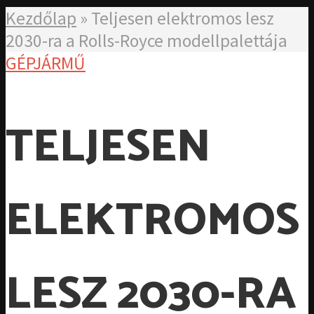
Kezdőlap
»
Teljesen elektromos lesz
2030-ra a Rolls-Royce modellpalettája
GÉPJÁRMŰ
TELJESEN
ELEKTROMOS
LESZ 2030-RA