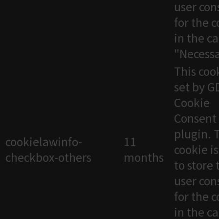
user con
for the 
in the c
"Necessa
This cook
set by 
Cookie
Consent
plugin. 
cookielawinfo-
11
cookie i
checkbox-others
months
to store 
user con
for the 
in the c