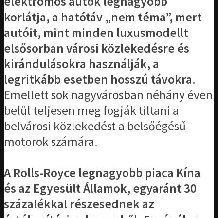
elektromos autók legnagyobb
korlátja, a hatótáv „nem téma”, mert
autóit, mint minden luxusmodellt
elsősorban városi közlekedésre és
kirándulásokra használják, a
legritkább esetben hosszú távokra
.
Emellett sok nagyvárosban néhány éven
belül teljesen meg fogják tiltani a
belvárosi közlekedést a belsőégésű
motorok számára.
A Rolls-Royce legnagyobb piaca Kína
és az Egyesült Államok, egyaránt 30
százalékkal részesednek az