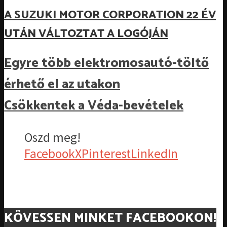
A SUZUKI MOTOR CORPORATION 22 ÉV
UTÁN VÁLTOZTAT A LOGÓJÁN
Egyre több elektromosautó-töltő
érhető el az utakon
Csökkentek a Véda-bevételek
Oszd meg!
Facebook
X
Pinterest
LinkedIn
KÖVESSEN MINKET FACEBOOKON!