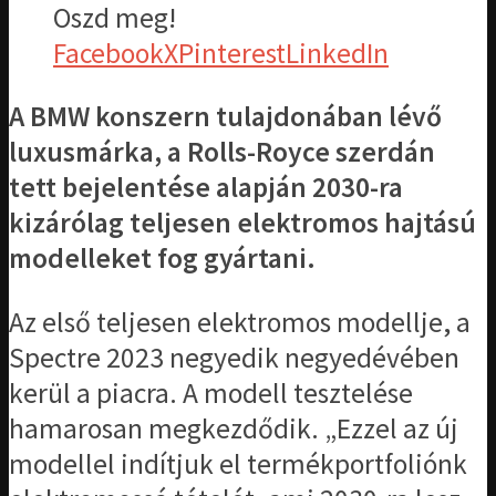
Oszd meg!
Facebook
X
Pinterest
LinkedIn
A BMW konszern tulajdonában lévő
luxusmárka, a Rolls-Royce szerdán
tett bejelentése alapján 2030-ra
kizárólag teljesen elektromos hajtású
modelleket fog gyártani.
Az első teljesen elektromos modellje, a
Spectre 2023 negyedik negyedévében
kerül a piacra. A modell tesztelése
hamarosan megkezdődik. „Ezzel az új
modellel indítjuk el termékportfoliónk