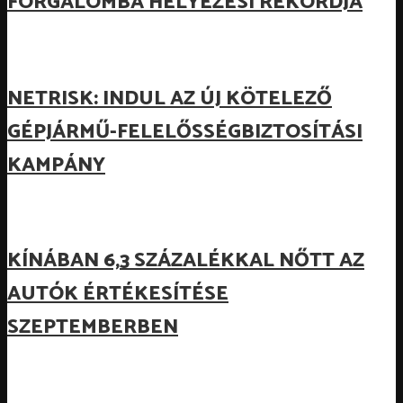
FORGALOMBA HELYEZÉSI REKORDJA
NETRISK: INDUL AZ ÚJ KÖTELEZŐ
GÉPJÁRMŰ-FELELŐSSÉGBIZTOSÍTÁSI
KAMPÁNY
KÍNÁBAN 6,3 SZÁZALÉKKAL NŐTT AZ
AUTÓK ÉRTÉKESÍTÉSE
SZEPTEMBERBEN