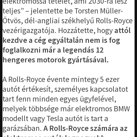
elektromossá tételét, ami 2030-ra lesz
teljes” – jelentette be Torsten Müller-
Ötvös, dél-angliai székhelyű Rolls-Royce
vezérigazgatója. Hozzátette, hogy
attól
kezdve a cég egyáltalán nem is fog
foglalkozni már a legendás 12
hengeres motorok gyártásával.
A Rolls-Royce évente mintegy 5 ezer
autót értékesít, személyes kapcsolatot
tart fenn minden egyes ügyfelével,
melyek többsége már elektromos BMW
modellt vagy Tesla autót is tart a
garázsában.
A Rolls-Royce számára az