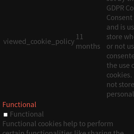
GDPR Co
Consent 
and is u
11
store wh
viewed_cookie_policy
months
or not u
consente
the use 
cookies. 
not stor
personal
Functional
Functional
Functional cookies help to perform
certain functionalities like sharing the