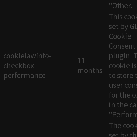
"Other.
This cook
set by 
Cookie
Consent
cookielawinfo-
plugin. 
11
checkbox-
cookie i
months
performance
to store 
user con
for the 
in the c
"Perfor
The cook
set by t