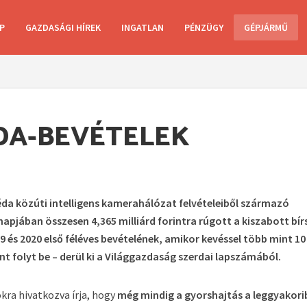
P
GAZDASÁGI HÍREK
INGATLAN
PÉNZÜGY
GÉPJÁRMŰ
DA-BEVÉTELEK
éda közúti intelligens kamerahálózat felvételeiből származó
ónapjában összesen 4,365 milliárd forintra rúgott a kiszabott bí
019 és 2020 első féléves bevételének, amikor kevéssel több mint 10
orint folyt be – derül ki a Világgazdaság szerdai lapszámából.
okra hivatkozva írja, hogy
még mindig a gyorshajtás a leggyakori