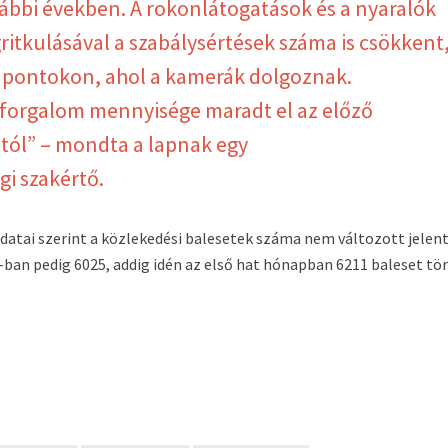
rábbi években. A rokonlátogatások és a nyaralók
itkulásával a szabálysértések száma is csökkent
a pontokon, ahol a kamerák dolgoznak.
tforgalom mennyisége maradt el az előző
ól” – mondta a lapnak egy
i szakértő.
adatai szerint a közlekedési balesetek száma nem változott jelen
-ban pedig 6025, addig idén az első hat hónapban 6211 baleset tö