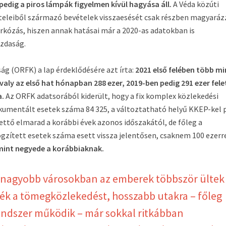
pedig a piros lámpák figyelmen kívül hagyása áll.
A Véda közúti
teleiből származó bevételek visszaesését csak részben magyaráz
rkózás, hiszen annak hatásai már a 2020-as adatokban is
azdaság.
g (ORFK) a lap érdeklődésére azt írta:
2021 első felében több mi
valy az első hat hónapban 288 ezer, 2019-ben pedig 291 ezer fele
a.
Az ORFK adatsorából kiderült, hogy a fix komplex közlekedési
umentált esetek száma 84 325, a változtatható helyű KKEP-kel 
ettő elmarad a korábbi évek azonos időszakától, de főleg a
gzített esetek száma esett vissza jelentősen, csaknem 100 ezerr
, mint negyede a korábbiaknak.
 a nagyobb városokban az emberek többször ültek
ék a tömegközlekedést, hosszabb utakra – főleg
ndszer működik – már sokkal ritkábban