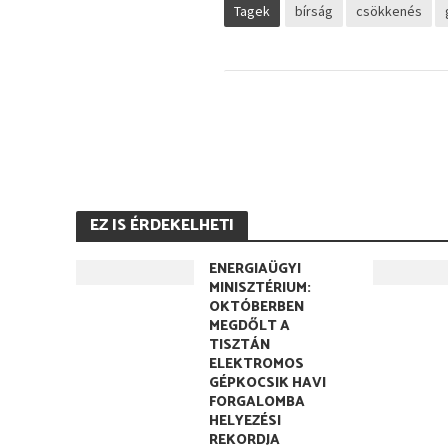
Tagek
bírság
csökkenés
EZ IS ÉRDEKELHETI
ENERGIAÜGYI
MINISZTÉRIUM:
OKTÓBERBEN
MEGDŐLT A
TISZTÁN
ELEKTROMOS
GÉPKOCSIK HAVI
FORGALOMBA
HELYEZÉSI
REKORDJA