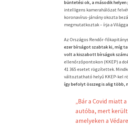
büntetési ok, a második helyen 
intelligens kamerahálózat felvé
koronavírus-járvány okozta bezá
megmutatkoztak – írja a Világg
Az Országos Rendőr-főkapitánysá
ezer bírságot szabtak ki, míg ta
volt a kiszabott bírságok szám
ellenőrzőpontokon (KKEP) a dok
41 365 esetet rögzítettek. Mindk
változtatható helyű KKEP-kel rö
így befolyt összeg is alig több
„Bár a Covid miatt
autóba, mert került
amelyeken a Védare