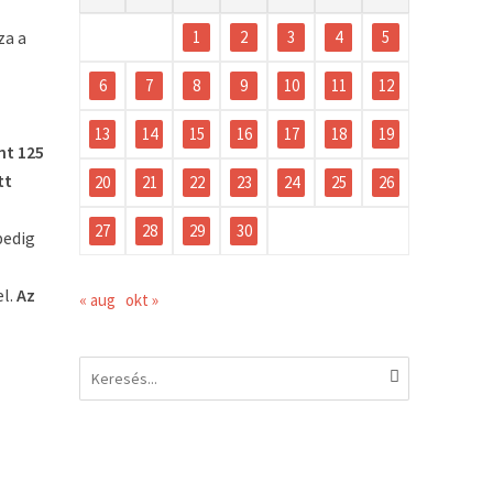
za a
1
2
3
4
5
6
7
8
9
10
11
12
13
14
15
16
17
18
19
nt 125
tt
20
21
22
23
24
25
26
27
28
29
30
pedig
el.
Az
« aug
okt »