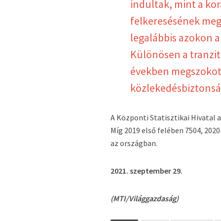
indultak, mint a ko
felkeresésének megr
legalábbis azokon 
Különösen a tranzi
években megszokott
közlekedésbiztonság
A Központi Statisztikai Hivatal 
Míg 2019 első felében 7504, 2020
az országban.
2021. szeptember 29.
(MTI/Világgazdaság)