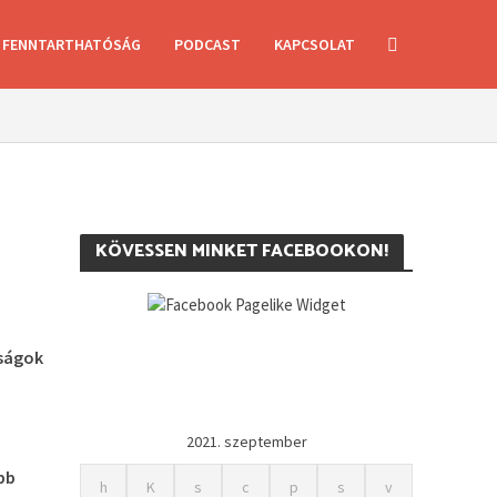
FENNTARTHATÓSÁG
PODCAST
KAPCSOLAT
KÖVESSEN MINKET FACEBOOKON!
rságok
2021. szeptember
bb
h
K
s
c
p
s
v