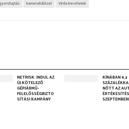
gyorshajtás
kamerahálózat
Véda-bevételek
NETRISK: INDUL AZ
KÍNÁBAN 6,3
ÚJ KÖTELEZŐ
SZÁZALÉKKA
GÉPJÁRMŰ-
NŐTT AZ AU
FELELŐSSÉGBIZTO
ÉRTÉKESÍTÉ
SÍTÁSI KAMPÁNY
SZEPTEMBER