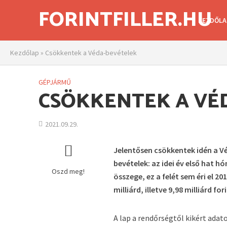
FORINTFILLER.HU
KEZDŐLA
Kezdőlap
»
Csökkentek a Véda-bevételek
GÉPJÁRMŰ
CSÖKKENTEK A VÉ
2021.09.29.
Jelentősen csökkentek idén a V
bevételek: az idei év első hat h
Oszd meg!
összege, ez a felét sem éri el 2
milliárd, illetve 9,98 milliárd f
A lap a rendőrségtől kikért adat