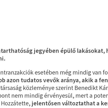
enntarthatóság jegyében épülő lakásokat
ni.
lantranzakciók esetében még mindig van f
b azon tudatos vevők aránya, akik a fe
társaság közleménye szerint Benedikt Kár
mpont nem mindig érvényesül, mert a poten
. Hozzátette,
jelentősen változtathat a ke