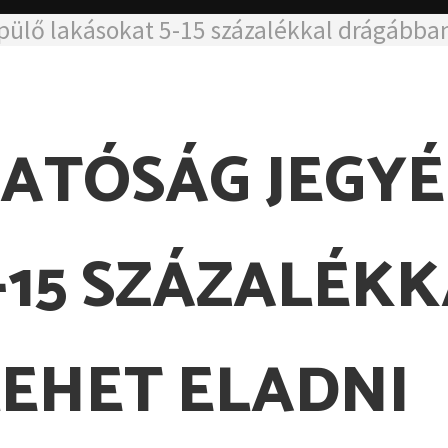
pülő lakásokat 5-15 százalékkal drágábban
ATÓSÁG JEGYÉ
-15 SZÁZALÉKK
EHET ELADNI