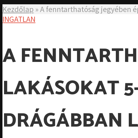
Kezdőlap
»
A fenntarthatóság jegyében é
INGATLAN
A FENNTARTH
LAKÁSOKAT 5
DRÁGÁBBAN L