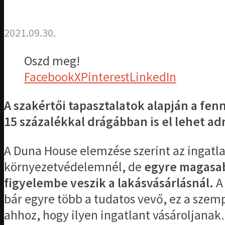
2021.09.30.
Oszd meg!
Facebook
X
Pinterest
LinkedIn
A szakértői tapasztalatok alapján a f
15 százalékkal drágábban is el lehet ad
A Duna House elemzése szerint az ingat
környezetvédelemnél, de
egyre magasab
figyelembe veszik a lakásvásárlásnál.
A 
bár egyre több a tudatos vevő, ez a sze
ahhoz, hogy ilyen ingatlant vásároljanak