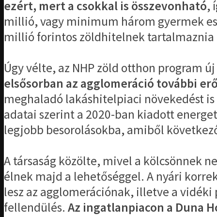
ezért, mert a csokkal is összevonható
,
millió, vagy minimum három gyermek eset
millió forintos zöldhitelnek tartalmaznia 
Úgy vélte, az NHP zöld otthon program új 
elsősorban az agglomeráció további erő
meghaladó lakáshitelpiaci növekedést is 
adatai szerint a 2020-ban kiadott energe
legjobb besorolásokba, amiből következően
A társaság közölte, mivel a kölcsönnek ne
élnek majd a lehetőséggel. A nyári korrek
lesz az agglomerációnak, illetve a vidéki
fellendülés.
Az ingatlanpiacon a Duna Ho