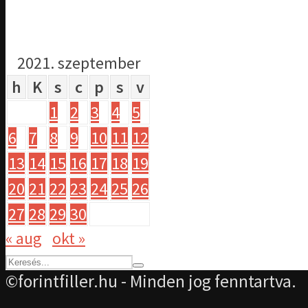
2021. szeptember
h
K
s
c
p
s
v
1
2
3
4
5
6
7
8
9
10
11
12
13
14
15
16
17
18
19
20
21
22
23
24
25
26
27
28
29
30
« aug
okt »
©forintfiller.hu - Minden jog fenntartva.