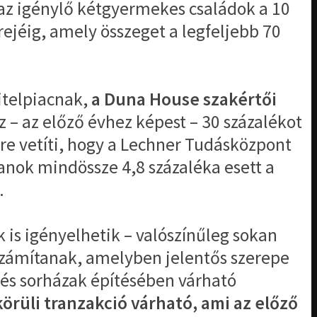
az igénylő kétgyermekes családok a 10
jéig, amely összeget a legfeljebb 70
itelpiacnak,
a Duna House szakértői
 – az előző évhez képest – 30 százalékot
őre vetíti, hogy a Lechner Tudásközpont
anok mindössze 4,8 százaléka esett a
.
k is igényelhetik – valószínűleg sokan
a számítanak, amelyben jelentős szerepe
- és sorházak építésében várható
örüli tranzakció várható, ami az előző