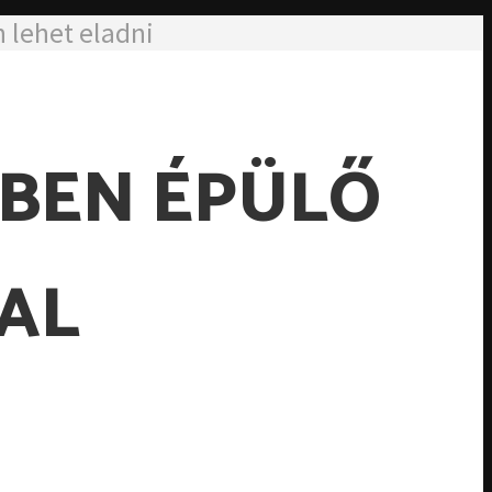
 lehet eladni
BEN ÉPÜLŐ
AL