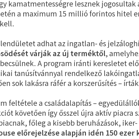
 így kamatmentességre lesznek jogosultak 
én a maximum 15 millió forintos hitel ere
kell.
lendületet adhat az ingatlan- és jelzálogh
södését várják az új terméktől
, amelyhez
becsülnek. A program iránti keresletet el
tikai tanúsítvánnyal rendelkező lakóingatl
 sok lakásra ráfér a korszerűsítés – írták
m feltétele a családalapítás – egyedülálló
ciót követően így ősszel újra aktív piacr
 piacnak, főleg a kisebb beruházások, iker
use előrejelzése alapján idén 150 ezer k