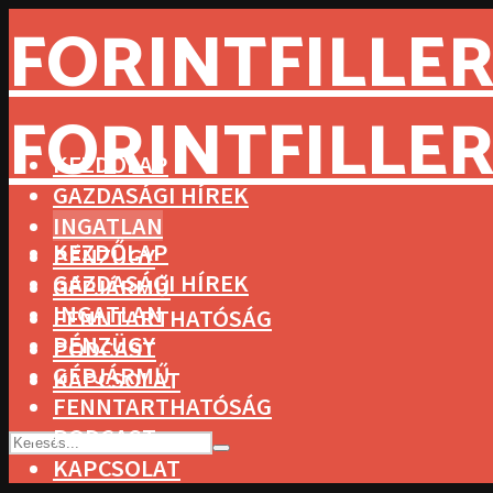
FORINTFILLER
FORINTFILLER
KEZDŐLAP
GAZDASÁGI HÍREK
INGATLAN
KEZDŐLAP
PÉNZÜGY
GAZDASÁGI HÍREK
GÉPJÁRMŰ
INGATLAN
FENNTARTHATÓSÁG
PÉNZÜGY
PODCAST
GÉPJÁRMŰ
KAPCSOLAT
FENNTARTHATÓSÁG
PODCAST
KAPCSOLAT