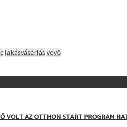
ac
lakásvásárlás
vevő
TŐ VOLT AZ OTTHON START PROGRAM HA