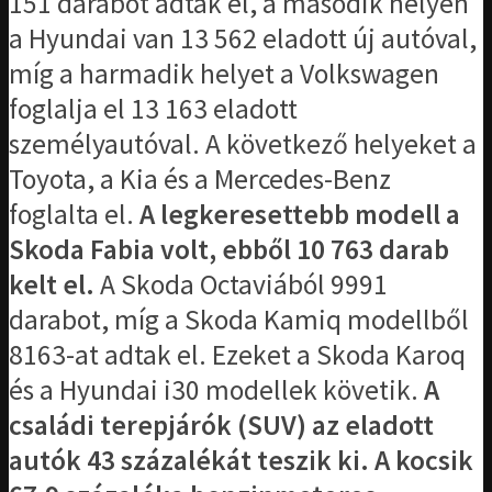
151 darabot adtak el, a második helyen
a Hyundai van 13 562 eladott új autóval,
míg a harmadik helyet a Volkswagen
foglalja el 13 163 eladott
személyautóval. A következő helyeket a
Toyota, a Kia és a Mercedes-Benz
foglalta el.
A legkeresettebb modell a
Skoda Fabia volt, ebből 10 763 darab
kelt el.
A Skoda Octaviából 9991
darabot, míg a Skoda Kamiq modellből
8163-at adtak el. Ezeket a Skoda Karoq
és a Hyundai i30 modellek követik.
A
családi terepjárók (SUV) az eladott
autók 43 százalékát teszik ki. A kocsik