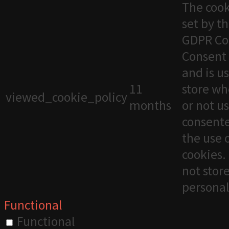
The cook
set by t
GDPR Co
Consent 
and is u
11
store wh
viewed_cookie_policy
months
or not u
consente
the use 
cookies. 
not stor
personal
Functional
Functional