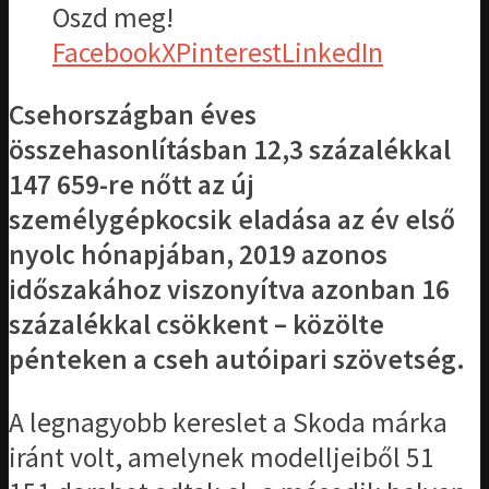
Oszd meg!
Facebook
X
Pinterest
LinkedIn
Csehországban éves
összehasonlításban 12,3 százalékkal
147 659-re nőtt az új
személygépkocsik eladása az év első
nyolc hónapjában, 2019 azonos
időszakához viszonyítva azonban 16
százalékkal csökkent – közölte
pénteken a cseh autóipari szövetség.
A legnagyobb kereslet a Skoda márka
iránt volt, amelynek modelljeiből 51