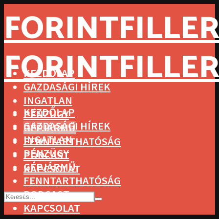
FORINTFILLER
FORINTFILLER
KEZDŐLAP
GAZDASÁGI HÍREK
INGATLAN
KEZDŐLAP
PÉNZÜGY
GAZDASÁGI HÍREK
GÉPJÁRMŰ
INGATLAN
FENNTARTHATÓSÁG
PÉNZÜGY
PODCAST
GÉPJÁRMŰ
KAPCSOLAT
FENNTARTHATÓSÁG
PODCAST
KAPCSOLAT