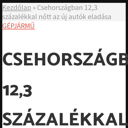
Kezdőlap
»
Csehországban 12,3
százalékkal nőtt az új autók eladása
GÉPJÁRMŰ
CSEHORSZÁG
12,3
SZÁZALÉKKAL