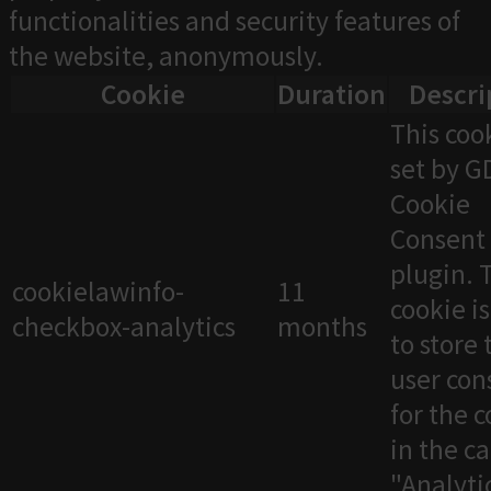
functionalities and security features of
the website, anonymously.
Cookie
Duration
Descri
This cook
set by 
Cookie
Consent
plugin. 
cookielawinfo-
11
cookie i
checkbox-analytics
months
to store 
user con
for the 
in the c
"Analytic