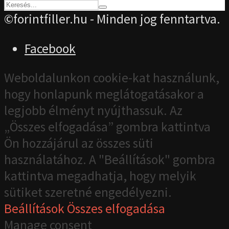
©forintfiller.hu - Minden jog fenntartva.
Facebook
Weboldalunkon cookie-kat használunk,
hogy honlapunk meglátogatásakor a
legjobb élményt nyújthassuk. Az
„Összes elfogadása” gombra kattintva
Ön hozzájárul az összes süti
használatához. A "Beállítások" gombra
kattintva megadhatja, hogy melyik
sütiket szeretné engedélyezni.
Beállítások
Összes elfogadása
Manage consent