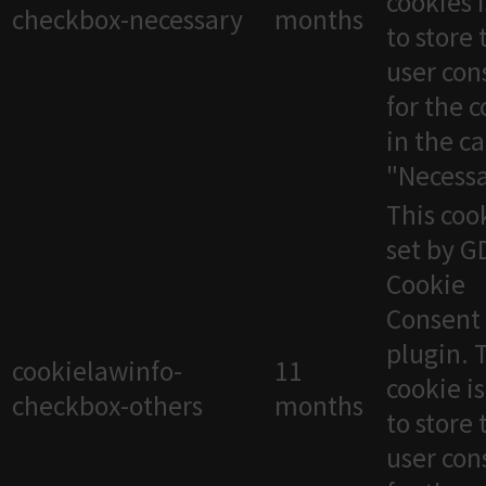
cookies 
checkbox-necessary
months
to store 
user con
for the 
in the c
"Necessa
This cook
set by 
Cookie
Consent
plugin. 
cookielawinfo-
11
cookie i
checkbox-others
months
to store 
user con