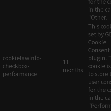
for the 
in the c
"Other.
This cook
set by 
Cookie
Consent
cookielawinfo-
plugin. 
11
checkbox-
cookie i
months
performance
to store 
user con
for the 
in the c
"Perfor