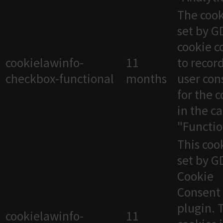
The cook
set by 
cookie c
cookielawinfo-
11
to recor
checkbox-functional
months
user con
for the 
in the c
"Functio
This cook
set by 
Cookie
Consent
plugin. 
cookielawinfo-
11