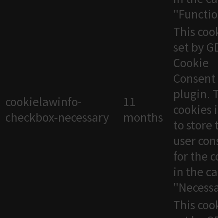
"Functio
This cook
set by 
Cookie
Consent
plugin. 
cookielawinfo-
11
cookies 
checkbox-necessary
months
to store 
user con
for the 
in the c
"Necessa
This cook