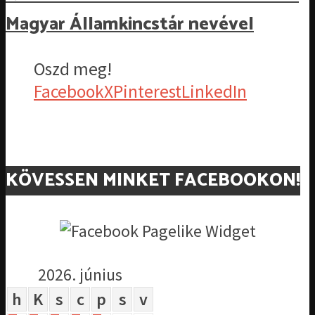
Magyar Államkincstár nevével
Oszd meg!
Facebook
X
Pinterest
LinkedIn
KÖVESSEN MINKET FACEBOOKON!
2026. június
h
K
s
c
p
s
v