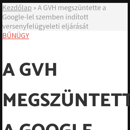
Kezdőlap
»
A GVH megszüntette a
Google-lel szemben indított
versenyfelügyeleti eljárását
BŰNÜGY
A GVH
MEGSZÜNTET