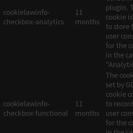
plugin. 
cookielawinfo-
11
cookie i
checkbox-analytics
months
to store 
user con
for the 
in the c
"Analytic
The cook
set by 
cookie c
cookielawinfo-
11
to recor
checkbox-functional
months
user con
for the 
in the c