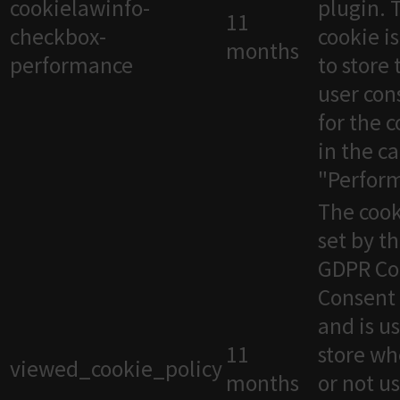
cookielawinfo-
plugin. 
11
checkbox-
cookie i
months
performance
to store 
user con
for the 
in the c
"Perfor
The cook
set by t
GDPR Co
Consent 
and is u
11
store wh
viewed_cookie_policy
months
or not u