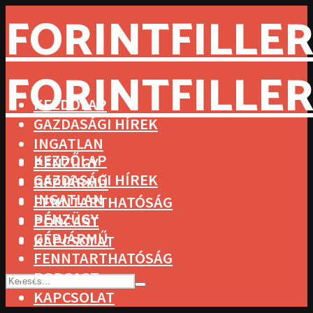
FORINTFILLER
FORINTFILLER
KEZDŐLAP
GAZDASÁGI HÍREK
INGATLAN
KEZDŐLAP
PÉNZÜGY
GAZDASÁGI HÍREK
GÉPJÁRMŰ
INGATLAN
FENNTARTHATÓSÁG
PÉNZÜGY
PODCAST
GÉPJÁRMŰ
KAPCSOLAT
FENNTARTHATÓSÁG
PODCAST
KAPCSOLAT