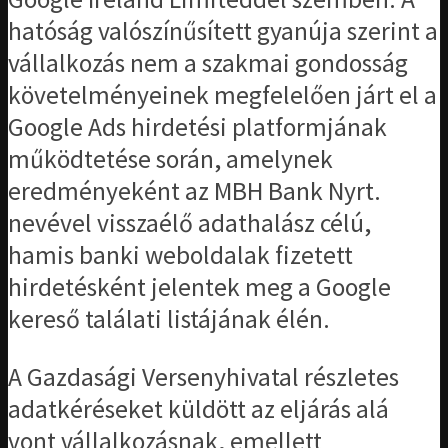
hatóság valószínűsített gyanúja szerint a
vállalkozás nem a szakmai gondosság
követelményeinek megfelelően járt el a
Google Ads hirdetési platformjának
működtetése során, amelynek
eredményeként az MBH Bank Nyrt.
nevével visszaélő adathalász célú,
hamis banki weboldalak fizetett
hirdetésként jelentek meg a Google
kereső találati listájának élén.
A Gazdasági Versenyhivatal részletes
adatkéréseket küldött az eljárás alá
vont vállalkozásnak, emellett