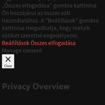
„Összes elfogadása” gombra kattintva
Ön hozzájárul az összes süti
használatához. A "Beállítások" gombra
kattintva megadhatja, hogy melyik
sütiket szeretné engedélyezni.
Beállítások
Összes elfogadása
Manage consent
Close
Privacy Overview