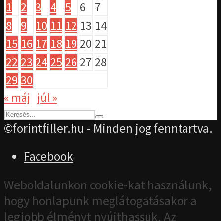
1
2
3
4
5
6
7
8
9
10
11
12
13
14
15
16
17
18
19
20
21
22
23
24
25
26
27
28
29
30
« máj
júl »
©forintfiller.hu - Minden jog fenntartva.
Facebook
Weboldalunkon cookie-kat használunk,
hogy honlapunk meglátogatásakor a
legjobb élményt nyújthassuk. Az