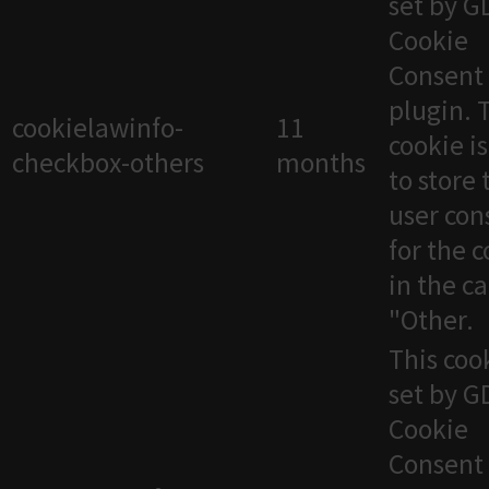
set by 
Cookie
Consent
plugin. 
cookielawinfo-
11
cookie i
checkbox-others
months
to store 
user con
for the 
in the c
"Other.
This cook
set by 
Cookie
Consent