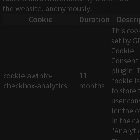
the website, anonymously.
Cookie
Duration
Descri
This cook
set by 
Cookie
Consent
plugin. 
cookielawinfo-
11
cookie i
checkbox-analytics
months
to store 
user con
for the 
in the c
"Analytic