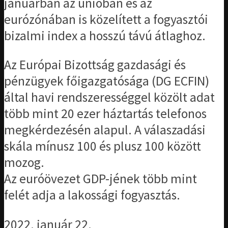
januárban az unióban és az
eurózónában is közelített a fogyasztói
bizalmi index a hosszú távú átlaghoz.
Az Európai Bizottság gazdasági és
pénzügyek főigazgatósága (DG ECFIN)
által havi rendszerességgel közölt adat
több mint 20 ezer háztartás telefonos
megkérdezésén alapul. A válaszadási
skála mínusz 100 és plusz 100 között
mozog.
Az euróövezet GDP-jének több mint
felét adja a lakossági fogyasztás.
2022. január 22.