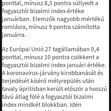
ponttal, mínusz 8,5 pontra süllyedt a
fogyasztói bizalmi index értéke
januárban. Elemzők nagyobb mértékű
romlásra, mínusz 9 pontra számította
januárra.
Az Európai Unió 27 tagállamában 0,4
ponttal, mínusz 10 pontra csökkent a
fogyasztói bizalmi index januári értéke.
A koronavírus-járvány kirobbanását és
terjedését kísérő mélyrepülés után
tavaly áprilisban került először a hosszú
távú átlag fölé a fogyasztói bizalmi
index mindkét blokkban. Idén