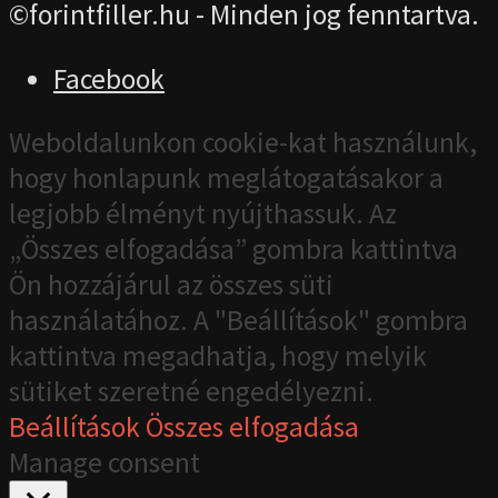
©forintfiller.hu - Minden jog fenntartva.
Facebook
Weboldalunkon cookie-kat használunk,
hogy honlapunk meglátogatásakor a
legjobb élményt nyújthassuk. Az
„Összes elfogadása” gombra kattintva
Ön hozzájárul az összes süti
használatához. A "Beállítások" gombra
kattintva megadhatja, hogy melyik
sütiket szeretné engedélyezni.
Beállítások
Összes elfogadása
Manage consent