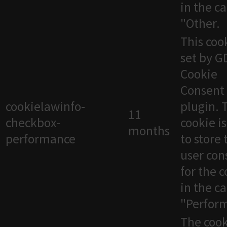
in the c
"Other.
This cook
set by 
Cookie
Consent
cookielawinfo-
plugin. 
11
checkbox-
cookie i
months
performance
to store 
user con
for the 
in the c
"Perfor
The cook