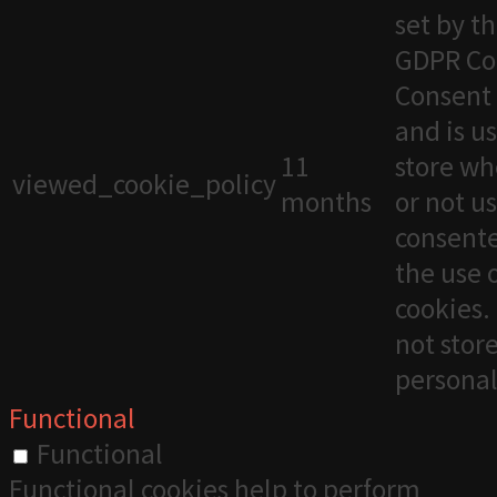
set by t
GDPR Co
Consent 
and is u
11
store wh
viewed_cookie_policy
months
or not u
consente
the use 
cookies. 
not stor
personal
Functional
Functional
Functional cookies help to perform