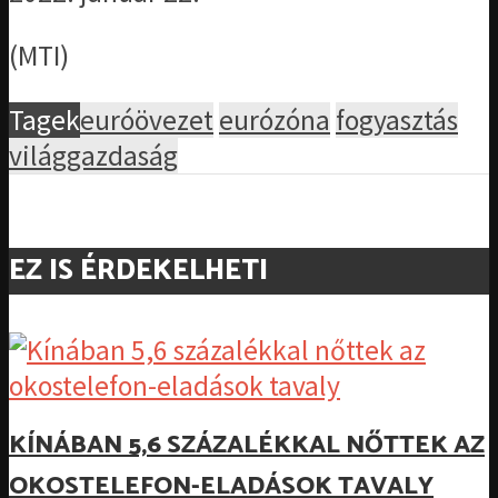
(MTI)
Tagek
euróövezet
eurózóna
fogyasztás
világgazdaság
EZ IS ÉRDEKELHETI
KÍNÁBAN 5,6 SZÁZALÉKKAL NŐTTEK AZ
OKOSTELEFON-ELADÁSOK TAVALY