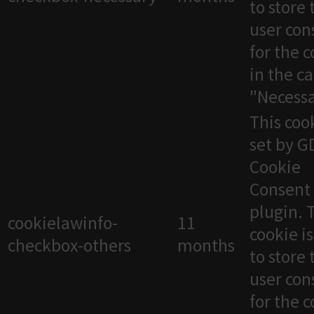
to store 
user con
for the 
in the c
"Necessa
This cook
set by 
Cookie
Consent
plugin. 
cookielawinfo-
11
cookie i
checkbox-others
months
to store 
user con
for the 