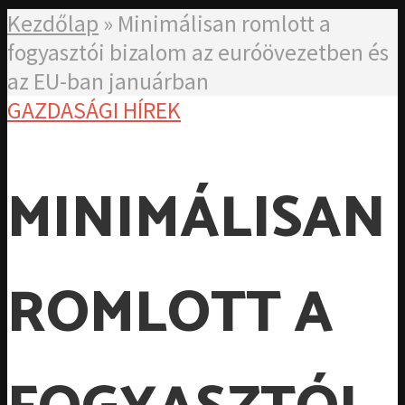
Kezdőlap
»
Minimálisan romlott a
fogyasztói bizalom az euróövezetben és
az EU-ban januárban
GAZDASÁGI HÍREK
MINIMÁLISAN
ROMLOTT A