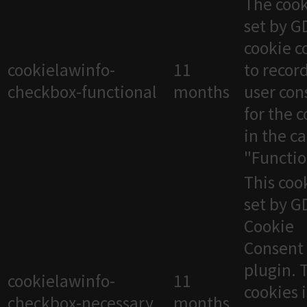
The cook
set by 
cookie c
cookielawinfo-
11
to recor
checkbox-functional
months
user con
for the 
in the c
"Functio
This cook
set by 
Cookie
Consent
plugin. 
cookielawinfo-
11
cookies 
checkbox-necessary
months