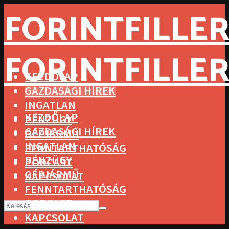
FORINTFILLER
FORINTFILLER
KEZDŐLAP
GAZDASÁGI HÍREK
INGATLAN
KEZDŐLAP
PÉNZÜGY
GAZDASÁGI HÍREK
GÉPJÁRMŰ
INGATLAN
FENNTARTHATÓSÁG
PÉNZÜGY
PODCAST
GÉPJÁRMŰ
KAPCSOLAT
FENNTARTHATÓSÁG
PODCAST
KAPCSOLAT