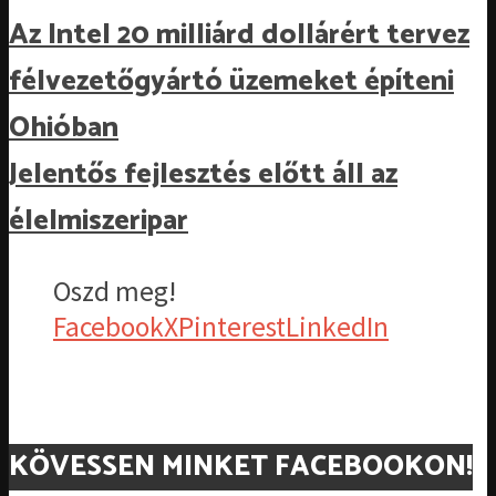
Az Intel 20 milliárd dollárért tervez
félvezetőgyártó üzemeket építeni
Ohióban
Jelentős fejlesztés előtt áll az
élelmiszeripar
Oszd meg!
Facebook
X
Pinterest
LinkedIn
KÖVESSEN MINKET FACEBOOKON!