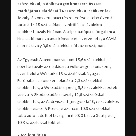
százalékkal, a Volkswagen konszern összes
márkájának eladásai 14 százalékkal csökkentek
tavaly.
A konszern piaci részesedése a több éven át
tartott 14-15 százalékos szintről 11 százalékra
csökkent tavaly Kínában. A teljes autópiaci forgalom a
kínai autóipar szakmai képviseleti szervezete, a CAAM
szerint tavaly 3,8 százalékkal nőtt az országban.
Az Egyesült Államokban viszont 15,6 százalékkal
növelte tavaly az eladásait a Volkswagen konszern,
ezen belül a VW márka 13 százalékkal. Nyugat-
Európában a konszern eladásai 2,3 százalékkal
csökkentek, a VW eladásai pedig 5,3 százalékkal estek
vissza. A Skoda eladásai tavaly 12,6 százalékkal
csökkentek, az Audi viszont „megúszta” 0,7 százalékos
csökkenéssel. A Porsche azonban 10,9 százalékkal
több autót adott el tavaly, mint 2020-ban, a Seat pedig
10,3 százalékkal többet.
2022. január 14.