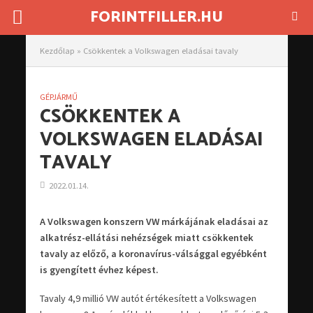
FORINTFILLER.HU
Kezdőlap
»
Csökkentek a Volkswagen eladásai tavaly
GÉPJÁRMŰ
CSÖKKENTEK A
VOLKSWAGEN ELADÁSAI
TAVALY
2022.01.14.
A Volkswagen konszern VW márkájának eladásai az
alkatrész-ellátási nehézségek miatt csökkentek
tavaly az előző, a koronavírus-válsággal egyébként
is gyengített évhez képest.
Tavaly 4,9 millió VW autót értékesített a Volkswagen