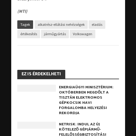
(MTI)
Tagek
alkatrész-ellátási nehézségek
eladás
értékesítés
járműgyártás
Volkswagen
EZ IS ÉRDEKELHETI
ENERGIAÜGYI MINISZTÉRIUM:
OKTÓBERBEN MEGDŐLT A
TISZTÁN ELEKTROMOS
GÉPKOCSIK HAVI
FORGALOMBA HELYEZÉSI
REKORDJA
NETRISK: INDUL AZ ÚJ
KÖTELEZŐ GÉPJÁRMŰ-
FELELŐSSÉGBIZTOSÍTÁSI