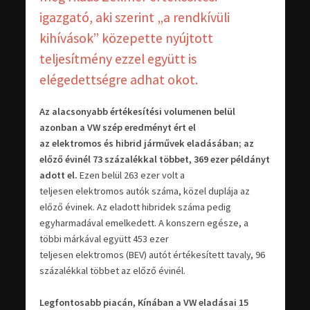
igazgató, aki szerint „a rendkívüli
kihívások” közepette nyújtott
teljesítmény ezzel együtt is
elégedettségre adhat okot.
Az alacsonyabb értékesítési volumenen belül
azonban a VW szép eredményt ért el
az elektromos és hibrid járművek eladásában; az
előző évinél 73 százalékkal többet, 369 ezer példányt
adott el.
Ezen belül 263 ezer volt a
teljesen elektromos autók száma, közel duplája az
előző évinek. Az eladott hibridek száma pedig
egyharmadával emelkedett. A konszern egésze, a
többi márkával együtt 453 ezer
teljesen elektromos (BEV) autót értékesített tavaly, 96
százalékkal többet az előző évinél.
Legfontosabb piacán, Kínában a VW eladásai 15