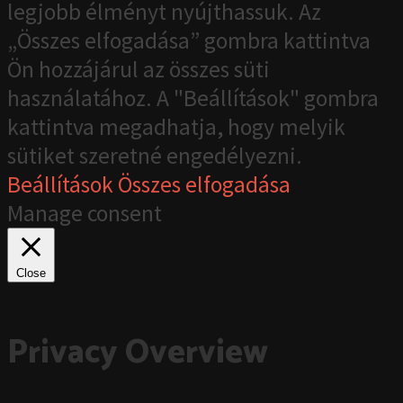
legjobb élményt nyújthassuk. Az
„Összes elfogadása” gombra kattintva
Ön hozzájárul az összes süti
használatához. A "Beállítások" gombra
kattintva megadhatja, hogy melyik
sütiket szeretné engedélyezni.
Beállítások
Összes elfogadása
Manage consent
Close
Privacy Overview