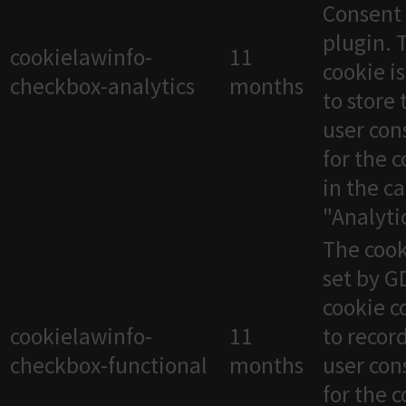
Consent
plugin. 
cookielawinfo-
11
cookie i
checkbox-analytics
months
to store 
user con
for the 
in the c
"Analytic
The cook
set by 
cookie c
cookielawinfo-
11
to recor
checkbox-functional
months
user con
for the 