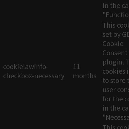
in the c
"Functio
This cook
set by 
Cookie
Consent
plugin. 
cookielawinfo-
11
cookies 
checkbox-necessary
months
to store 
user con
for the 
in the c
"Necessa
This cook