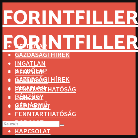
FORINTFILLER
FORINTFILLER
KEZDŐLAP
GAZDASÁGI HÍREK
INGATLAN
KEZDŐLAP
PÉNZÜGY
GAZDASÁGI HÍREK
GÉPJÁRMŰ
INGATLAN
FENNTARTHATÓSÁG
PÉNZÜGY
PODCAST
GÉPJÁRMŰ
KAPCSOLAT
FENNTARTHATÓSÁG
PODCAST
KAPCSOLAT