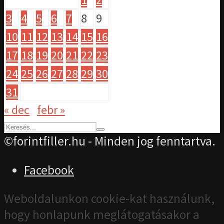
3
4
5
6
7
8
9
10
11
12
13
14
15
16
17
18
19
20
21
22
23
24
25
26
27
28
29
30
31
« dec
febr »
©forintfiller.hu - Minden jog fenntartva.
Facebook
Weboldalunkon cookie-kat használunk,
hogy honlapunk meglátogatásakor a