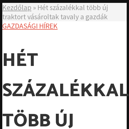
Kezdőlap
»
Hét százalékkal több új
traktort vásároltak tavaly a gazdák
GAZDASÁGI HÍREK
HÉT
SZÁZALÉKKAL
TÖBB ÚJ