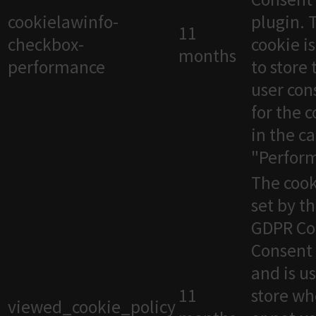
cookielawinfo-
plugin. 
11
checkbox-
cookie i
months
performance
to store 
user con
for the 
in the c
"Perfor
The cook
set by t
GDPR Co
Consent 
and is u
11
store wh
viewed_cookie_policy