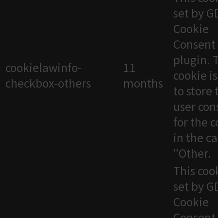
set by 
Cookie
Consent
plugin. 
cookielawinfo-
11
cookie i
checkbox-others
months
to store 
user con
for the 
in the c
"Other.
This cook
set by 
Cookie
Consent