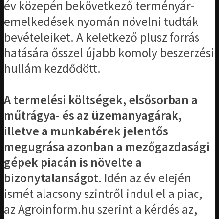
év közepén bekövetkező terményár-
emelkedések nyomán növelni tudták
bevételeiket. A keletkező plusz forrás
hatására ősszel újabb komoly beszerzési
hullám kezdődött.
A termelési költségek, elsősorban a
műtrágya- és az üzemanyagárak,
illetve a munkabérek jelentős
megugrása azonban a mezőgazdasági
gépek piacán is növelte a
bizonytalanságot
. Idén az év elején
ismét alacsony szintről indul el a piac,
az Agroinform.hu szerint a kérdés az,