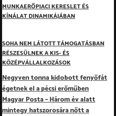
MUNKAERŐPIACI KERESLET ÉS
KÍNÁLAT DINAMIKÁJÁBAN
SOHA NEM LÁTOTT TÁMOGATÁSBAN
RÉSZESÜLNEK A KIS- ÉS
KÖZÉPVÁLLALKOZÁSOK
Negyven tonna kidobott fenyőfát
égetnek el a pécsi erőműben
Magyar Posta – Három év alatt
mintegy hatszorosára nőtt a