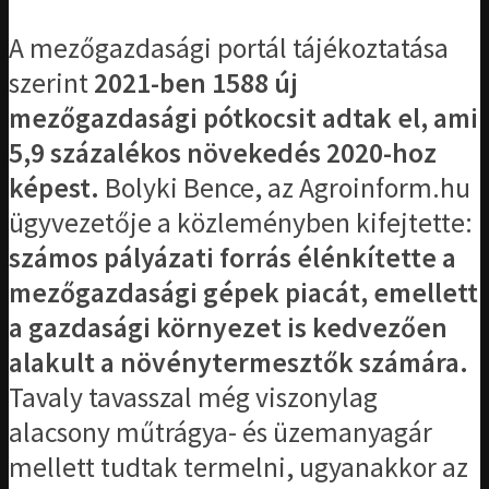
A mezőgazdasági portál tájékoztatása
szerint
2021-ben 1588 új
mezőgazdasági pótkocsit adtak el, ami
5,9 százalékos növekedés 2020-hoz
képest.
Bolyki Bence, az Agroinform.hu
ügyvezetője a közleményben kifejtette:
számos pályázati forrás élénkítette a
mezőgazdasági gépek piacát, emellett
a gazdasági környezet is kedvezően
alakult a növénytermesztők számára.
Tavaly tavasszal még viszonylag
alacsony műtrágya- és üzemanyagár
mellett tudtak termelni, ugyanakkor az