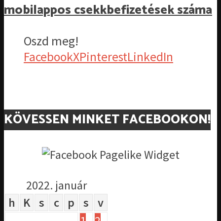
mobilappos csekkbefizetések száma
Oszd meg!
Facebook
X
Pinterest
LinkedIn
KÖVESSEN MINKET FACEBOOKON!
2022. január
h
K
s
c
p
s
v
1
2