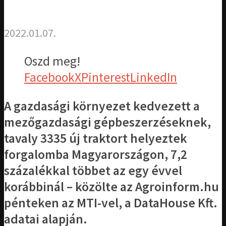
2022.01.07.
Oszd meg!
Facebook
X
Pinterest
LinkedIn
A gazdasági környezet kedvezett a
mezőgazdasági gépbeszerzéseknek,
tavaly 3335 új traktort helyeztek
forgalomba Magyarországon, 7,2
százalékkal többet az egy évvel
korábbinál – közölte az Agroinform.hu
pénteken az MTI-vel, a DataHouse Kft.
adatai alapján.