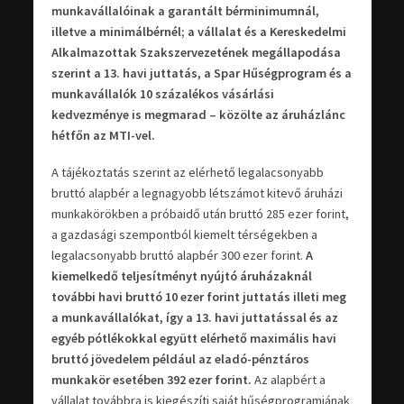
munkavállalóinak a garantált bérminimumnál,
illetve a minimálbérnél; a vállalat és a Kereskedelmi
Alkalmazottak Szakszervezetének megállapodása
szerint a 13. havi juttatás, a Spar Hűségprogram és a
munkavállalók 10 százalékos vásárlási
kedvezménye is megmarad – közölte az áruházlánc
hétfőn az MTI-vel.
A tájékoztatás szerint az elérhető legalacsonyabb
bruttó alapbér a legnagyobb létszámot kitevő áruházi
munkakörökben a próbaidő után bruttó 285 ezer forint,
a gazdasági szempontból kiemelt térségekben a
legalacsonyabb bruttó alapbér 300 ezer forint.
A
kiemelkedő teljesítményt nyújtó áruházaknál
további havi bruttó 10 ezer forint juttatás illeti meg
a munkavállalókat, így a 13. havi juttatással és az
egyéb pótlékokkal együtt elérhető maximális havi
bruttó jövedelem például az eladó-pénztáros
munkakör esetében 392 ezer forint.
Az alapbért a
vállalat továbbra is kiegészíti saját hűségprogramjának