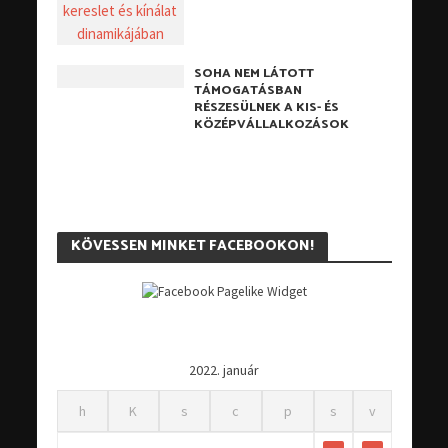
SOHA NEM LÁTOTT
TÁMOGATÁSBAN
RÉSZESÜLNEK A KIS- ÉS
KÖZÉPVÁLLALKOZÁSOK
KÖVESSEN MINKET FACEBOOKON!
2022. január
h
K
s
c
p
s
v