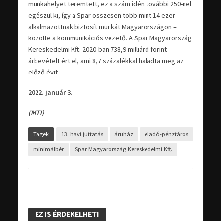
munkahelyet teremtett, ez a szám idén további 250-nel
egészül ki, így a Spar összesen több mint 14 ezer
alkalmazottnak biztosít munkát Magyarországon –
közölte a kommunikációs vezető. A Spar Magyarország
Kereskedelmi Kft. 2020-ban 738,9 milliárd forint
árbevételt ért el, ami 8,7 százalékkal haladta meg az
előző évit.
2022. január 3.
(MTI)
Tagek
13. havi juttatás
áruház
eladó-pénztáros
minimálbér
Spar Magyarország Kereskedelmi Kft.
EZ IS ÉRDEKELHETI