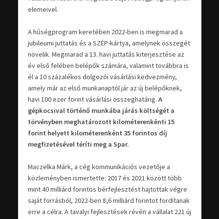
elemeivel.
A hűségprogram keretében 2022-ben is megmarad a
jubileumi juttatás és a SZÉP-kártya, amelynek összegét
növelik. Megmarad a 13. havi juttatás kiterjesztése az
év első felében belépők számára, valamint továbbra is
él a 10 százalékos dolgozói vásárlási kedvezmény,
amely már az első munkanaptól jár az új belépőknek,
havi 100 ezer forint vásárlási összeghatárig.
A
gépkocsival történő munkába járás költségét a
törvényben meghatározott kilométerenkénti 15
forint helyett kilométerenként 35 forintos díj
megfizetésével téríti meg a Spar.
Maczelka Márk, a cég kommunikációs vezetője a
közleményben ismertette: 2017 és 2021 között több
mint 40 milliárd forintos bérfejlesztést hajtottak végre
saját forrásból, 2022-ben 8,6 milliárd forintot fordítanak
erre a célra. A tavalyi fejlesztések révén a vállalat 221 új