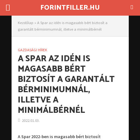
FORINTFILLER.HU
Kezdőlap
»
A Spar az idén is magasabb bért biztosít a
garantált bérminimumnál, illetve a minimálbérnél
GAZDASÁGI HÍREK
A SPAR AZ IDÉN IS
MAGASABB BÉRT
BIZTOSÍT A GARANTÁLT
BÉRMINIMUMNÁL,
ILLETVE A
MINIMÁLBÉRNÉL
2022.01.03.
A Spar 2022-ben is magasabb bért biztosít