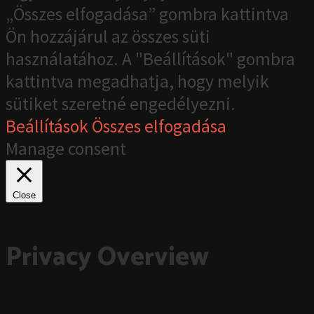
„Összes elfogadása” gombra kattintva
Ön hozzájárul az összes süti
használatához. A "Beállítások" gombra
kattintva megadhatja, hogy melyik
sütiket szeretné engedélyezni.
Beállítások
Összes elfogadása
Manage consent
Close
Privacy Overview