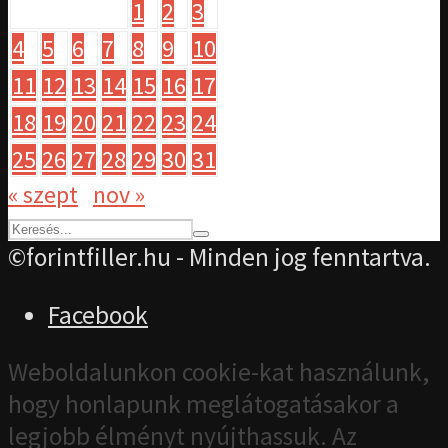
1
2
3
4
5
6
7
8
9
10
11
12
13
14
15
16
17
18
19
20
21
22
23
24
25
26
27
28
29
30
31
« szept
nov »
©forintfiller.hu - Minden jog fenntartva.
Facebook
Weboldalunkon cookie-kat használunk,
hogy honlapunk meglátogatásakor a
legjobb élményt nyújthassuk. Az