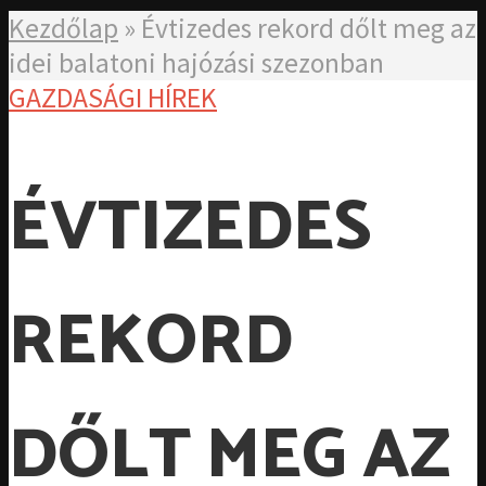
Kezdőlap
»
Évtizedes rekord dőlt meg az
idei balatoni hajózási szezonban
GAZDASÁGI HÍREK
ÉVTIZEDES
REKORD
DŐLT MEG AZ