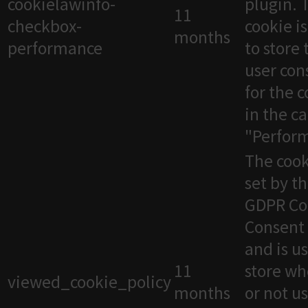
cookielawinfo-
plugin. 
11
checkbox-
cookie i
months
performance
to store 
user con
for the 
in the c
"Perfor
The cook
set by t
GDPR Co
Consent 
and is u
11
store wh
viewed_cookie_policy
months
or not u