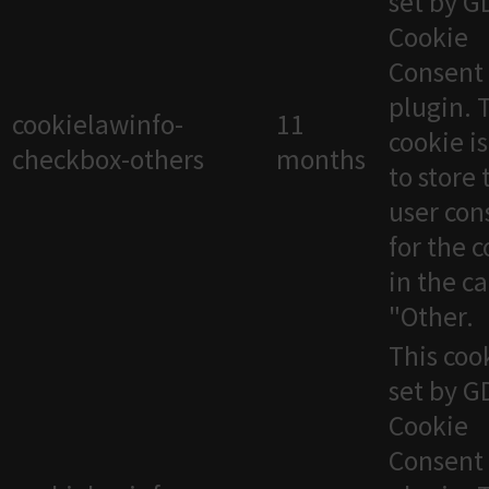
set by 
Cookie
Consent
plugin. 
cookielawinfo-
11
cookie i
checkbox-others
months
to store 
user con
for the 
in the c
"Other.
This cook
set by 
Cookie
Consent