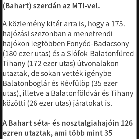
(Bahart) szerdán az MTI-vel.
A közlemény kitér arra is, hogy a 175.
hajózási szezonban a menetrendi
hajókon legtöbben Fonyód-Badacsony
(180 ezer utas) és a Siófok-Balatonfüred-
Tihany (172 ezer utas) útvonalakon
utaztak, de sokan vették igénybe
Balatonboglár és Révfülöp (35 ezer
utas), illetve a Balatonföldvár és Tihany
közötti (26 ezer utas) járatokat is.
A Bahart séta- és nosztalgiahajóin 126
ezren utaztak, ami több mint 35