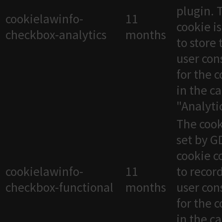
plugin. 
cookielawinfo-
11
cookie i
checkbox-analytics
months
to store 
user con
for the 
in the c
"Analytic
The cook
set by 
cookie c
cookielawinfo-
11
to recor
checkbox-functional
months
user con
for the 
in the c