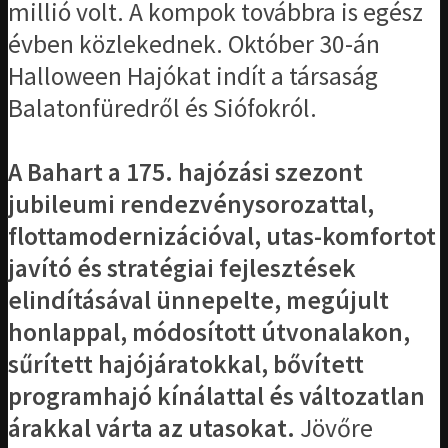
millió volt. A kompok továbbra is egész
évben közlekednek. Október 30-án
Halloween Hajókat indít a társaság
Balatonfüredről és Siófokról.
A Bahart a 175. hajózási szezont
jubileumi rendezvénysorozattal,
flottamodernizációval, utas-komfortot
javító és stratégiai fejlesztések
elindításával ünnepelte, megújult
honlappal, módosított útvonalakon,
sűrített hajójáratokkal, bővített
programhajó kínálattal és változatlan
árakkal várta az utasokat.
Jövőre