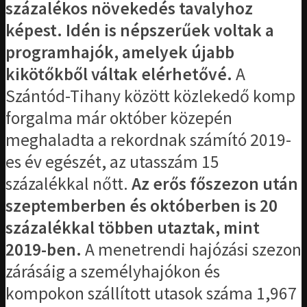
százalékos növekedés tavalyhoz
képest. Idén is népszerűek voltak a
programhajók, amelyek újabb
kikötőkből váltak elérhetővé.
A
Szántód-Tihany között közlekedő komp
forgalma már október közepén
meghaladta a rekordnak számító 2019-
es év egészét, az utasszám 15
százalékkal nőtt.
Az erős főszezon után
szeptemberben és októberben is 20
százalékkal többen utaztak, mint
2019-ben.
A menetrendi hajózási szezon
zárásáig a személyhajókon és
kompokon szállított utasok száma 1,967