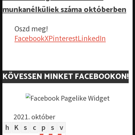
munkanélküliek száma októberben
Oszd meg!
Facebook
X
Pinterest
LinkedIn
KÖVESSEN MINKET FACEBOOKON!
2021. október
h
K
s
c
p
s
v