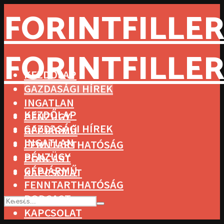
FORINTFILLER
FORINTFILLER
KEZDŐLAP
GAZDASÁGI HÍREK
INGATLAN
KEZDŐLAP
PÉNZÜGY
GAZDASÁGI HÍREK
GÉPJÁRMŰ
INGATLAN
FENNTARTHATÓSÁG
PÉNZÜGY
PODCAST
GÉPJÁRMŰ
KAPCSOLAT
FENNTARTHATÓSÁG
PODCAST
KAPCSOLAT