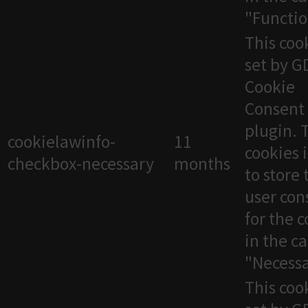
"Functio
This cook
set by 
Cookie
Consent
plugin. 
cookielawinfo-
11
cookies 
checkbox-necessary
months
to store 
user con
for the 
in the c
"Necessa
This cook