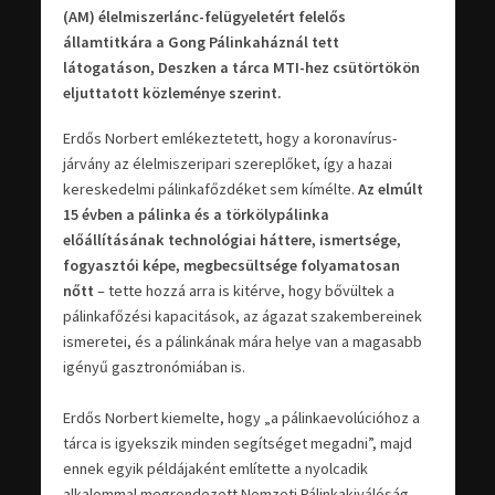
(AM) élelmiszerlánc-felügyeletért felelős
államtitkára a Gong Pálinkaháznál tett
látogatáson, Deszken a tárca MTI-hez csütörtökön
eljuttatott közleménye szerint.
Erdős Norbert emlékeztetett, hogy a koronavírus-
járvány az élelmiszeripari szereplőket, így a hazai
kereskedelmi pálinkafőzdéket sem kímélte.
Az elmúlt
15 évben a pálinka és a törkölypálinka
előállításának technológiai háttere, ismertsége,
fogyasztói képe, megbecsültsége folyamatosan
nőtt
– tette hozzá arra is kitérve, hogy bővültek a
pálinkafőzési kapacitások, az ágazat szakembereinek
ismeretei, és a pálinkának mára helye van a magasabb
igényű gasztronómiában is.
Erdős Norbert kiemelte, hogy „a pálinkaevolúcióhoz a
tárca is igyekszik minden segítséget megadni”, majd
ennek egyik példájaként említette a nyolcadik
alkalommal megrendezett Nemzeti Pálinkakiválóság