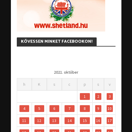
KÖVESSEN MINKET FACEBOOKON!
2021. október
h
K
s
c
p
s
v
1
2
3
4
5
6
7
8
9
10
11
12
13
14
15
16
17