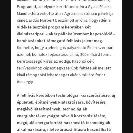
Programot, amelynek keretében idén a Gyulai Pálinka
Manufaktúra vehette át az Agrárminisztérium pálinkája
címet. Erdős Norbert beszámolt arról is, hogy
idén a
Vidékfejlesztési program keretében két
élelmiszeripari – akár pálinkaüzemhez kapcsolódó –
beruházásokat támogató felhívás jelent meg.
Kiemelte, hogy a jelenleg is pályázható Élelmiszeripari
üzemek komplex fejlesztése című, 200 milliárd forint
keretösszegű kiírás az eddigi, hasonló célú
felhívásokhoz képest egyszerűbb feltételek mellett
kínál támogatási lehetőséget akár 5 milliárd forint
összegig.
A felhívás keretében technológiai korszerűsítésre, új
épületek, építmények kialakítására, bővítésére,
meglévő létesítmények, technológiák
energiahatékonyságot növelő korszerűsítésére,
megújuló energiaforrást hasznosító technológiák
alkalmazására, illetve áruszállításra használható