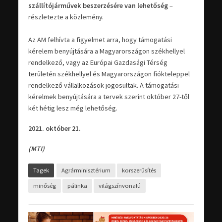
szállítójárművek beszerzésére van lehetőség
–
részletezte a közlemény.
Az AM felhívta a figyelmet arra, hogy támogatási
kérelem benyújtására a Magyarországon székhellyel
rendelkező, vagy az Európai Gazdasági Térség
területén székhellyel és Magyarországon fiókteleppel
rendelkező vállalkozások jogosultak. A támogatási
kérelmek benyújtására a tervek szerint október 27-től
két hétig lesz még lehetőség.
2021. október 21.
(MTI)
Tagek
Agrárminisztérium
korszerűsítés
minőség
pálinka
világszínvonalú