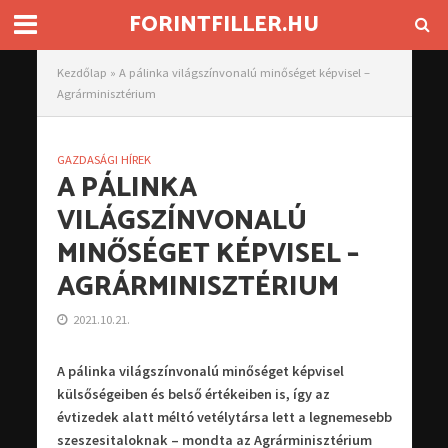
FORINTFILLER.HU
Kezdőlap
»
A pálinka világszínvonalú minőséget képvisel –
Agrárminisztérium
GAZDASÁGI HÍREK
A PÁLINKA
VILÁGSZÍNVONALÚ
MINŐSÉGET KÉPVISEL –
AGRÁRMINISZTÉRIUM
2021.10.21.
A pálinka világszínvonalú minőséget képvisel
külsőségeiben és belső értékeiben is, így az
évtizedek alatt méltó vetélytársa lett a legnemesebb
szeszesitaloknak – mondta az Agrárminisztérium