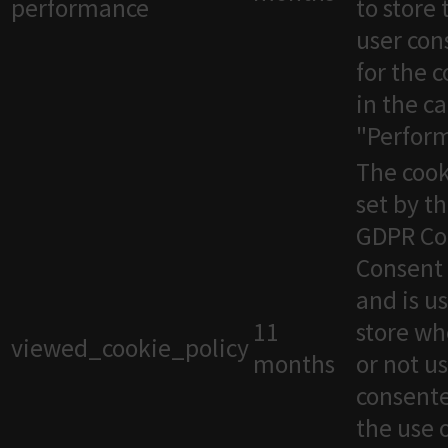
performance
to store 
user con
for the 
in the c
"Perfor
The cook
set by t
GDPR Co
Consent 
and is u
11
store wh
viewed_cookie_policy
months
or not u
consente
the use 