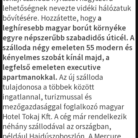
lehetőségnek nevezte vidéki hálózatuk
bővítésére. Hozzátette, hogy
a
leghíresebb magyar borút környéke
egyre népszerűbb szabadidős úticél.
A
szálloda négy emeleten 55 modern és
kényelmes szobát kínál majd, a
legfelső emeleten executive
apartmanokkal.
Az új szálloda
tulajdonosa a többek között
ingatlannal, turizmussal és
mezőgazdasággal foglalkozó magyar
Hotel Tokaj Kft. A cég már rendelkezik
néhány szállodával az országban,
például Hajdúszoboszlón. A Mercure