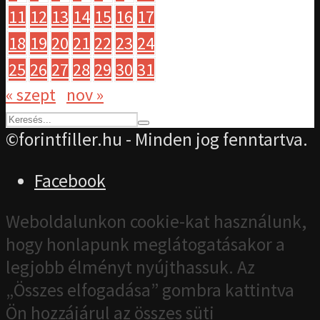
11
12
13
14
15
16
17
18
19
20
21
22
23
24
25
26
27
28
29
30
31
« szept
nov »
©forintfiller.hu - Minden jog fenntartva.
Facebook
Weboldalunkon cookie-kat használunk,
hogy honlapunk meglátogatásakor a
legjobb élményt nyújthassuk. Az
„Összes elfogadása” gombra kattintva
Ön hozzájárul az összes süti