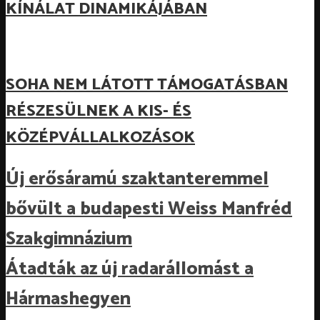
KÍNÁLAT DINAMIKÁJÁBAN
SOHA NEM LÁTOTT TÁMOGATÁSBAN
RÉSZESÜLNEK A KIS- ÉS
KÖZÉPVÁLLALKOZÁSOK
Új erősáramú szaktanteremmel
bővült a budapesti Weiss Manfréd
Szakgimnázium
Átadták az új radarállomást a
Hármashegyen