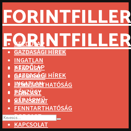
FORINTFILLER
FORINTFILLER
KEZDŐLAP
GAZDASÁGI HÍREK
INGATLAN
KEZDŐLAP
PÉNZÜGY
GAZDASÁGI HÍREK
GÉPJÁRMŰ
INGATLAN
FENNTARTHATÓSÁG
PÉNZÜGY
PODCAST
GÉPJÁRMŰ
KAPCSOLAT
FENNTARTHATÓSÁG
PODCAST
KAPCSOLAT