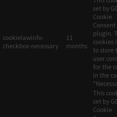
This cook
set by 
Cookie
Consent
plugin. 
cookielawinfo-
11
cookies 
checkbox-necessary
months
to store 
user con
for the 
in the c
"Necessa
This cook
set by 
Cookie