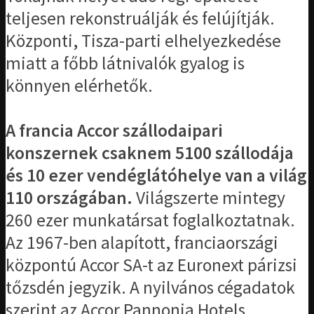
teljesen rekonstruálják és felújítják.
Központi, Tisza-parti elhelyezkedése
miatt a főbb látnivalók gyalog is
könnyen elérhetők.
A francia Accor szállodaipari
konszernek csaknem 5100 szállodája
és 10 ezer vendéglátóhelye van a világ
110 országában.
Világszerte mintegy
260 ezer munkatársat foglalkoztatnak.
Az 1967-ben alapított, franciaországi
központú Accor SA-t az Euronext párizsi
tőzsdén jegyzik. A nyilvános cégadatok
szerint az Accor Pannonia Hotels