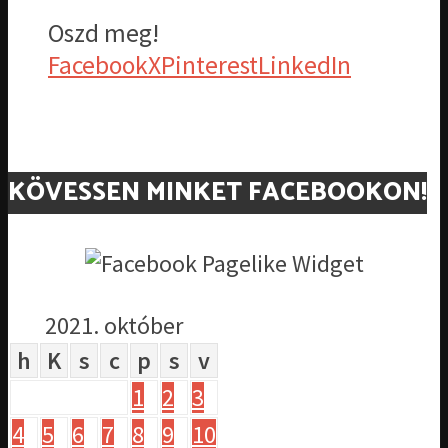
Oszd meg!
Facebook
X
Pinterest
LinkedIn
KÖVESSEN MINKET FACEBOOKON!
2021. október
h
K
s
c
p
s
v
1
2
3
4
5
6
7
8
9
10