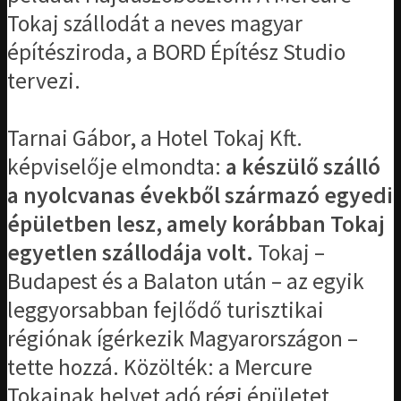
Tokaj szállodát a neves magyar
építésziroda, a BORD Építész Studio
tervezi.
Tarnai Gábor, a Hotel Tokaj Kft.
képviselője elmondta:
a készülő szálló
a nyolcvanas évekből származó egyedi
épületben lesz, amely korábban Tokaj
egyetlen szállodája volt.
Tokaj –
Budapest és a Balaton után – az egyik
leggyorsabban fejlődő turisztikai
régiónak ígérkezik Magyarországon –
tette hozzá. Közölték: a Mercure
Tokajnak helyet adó régi épületet