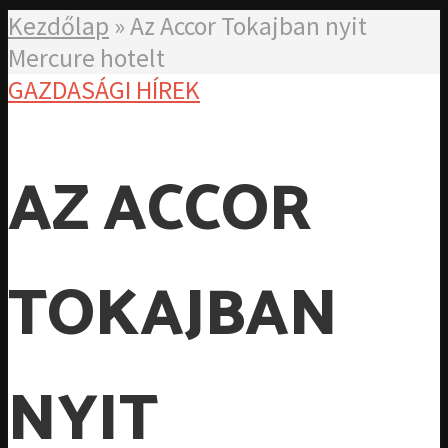
Kezdőlap
»
Az Accor Tokajban nyit
Mercure hotelt
GAZDASÁGI HÍREK
AZ ACCOR
TOKAJBAN
NYIT