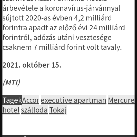
árbevétele a koronavírus-járvánnyal
sújtott 2020-as évben 4,2 milliárd
forintra apadt az előző évi 24 milliárd
forintról, adózás utáni vesztesége
csaknem 7 milliárd forint volt tavaly.
2021. október 15.
(MTI)
Tagek
Accor
executive apartman
Mercure
hotel
szálloda
Tokaj