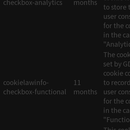
checkbox-analytics
months
to store 
user con
for the 
in the c
"Analytic
The cook
set by 
cookie c
cookielawinfo-
11
to recor
checkbox-functional
months
user con
for the 
in the c
"Functio