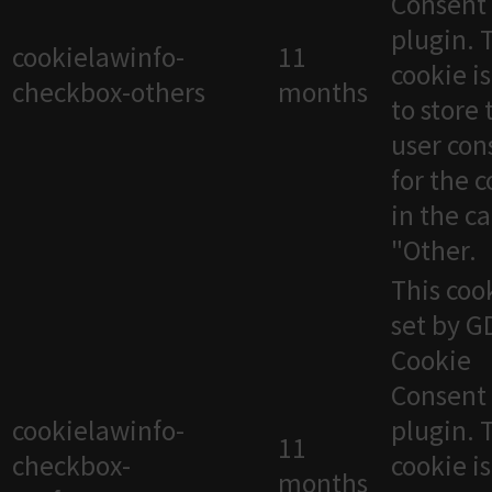
Consent
plugin. 
cookielawinfo-
11
cookie i
checkbox-others
months
to store 
user con
for the 
in the c
"Other.
This cook
set by 
Cookie
Consent
cookielawinfo-
plugin. 
11
checkbox-
cookie i
months