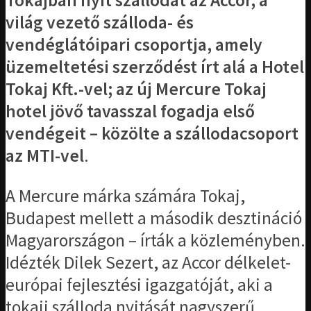
Tokajban nyit szállodát az Accor, a
világ vezető szálloda- és
vendéglátóipari csoportja, amely
üzemeltetési szerződést írt alá a Hotel
Tokaj Kft.-vel; az új Mercure Tokaj
hotel jövő tavasszal fogadja első
vendégeit – közölte a szállodacsoport
az MTI-vel
.
A Mercure márka számára Tokaj,
Budapest mellett a második desztináció
Magyarországon – írták a közleményben.
Idézték Dilek Sezert, az Accor délkelet-
európai fejlesztési igazgatóját, aki a
tokaji szálloda nyitását nagyszerű