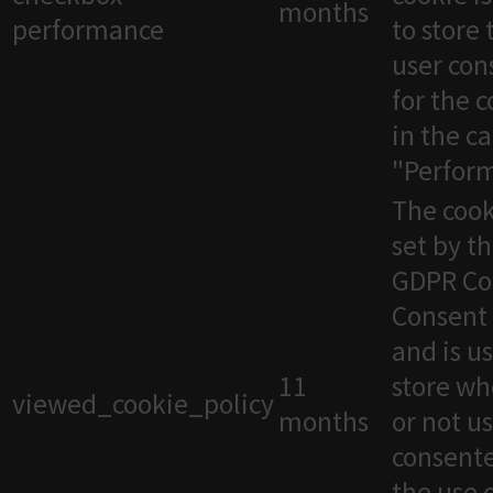
months
performance
to store 
user con
for the 
in the c
"Perfor
The cook
set by t
GDPR Co
Consent 
and is u
11
store wh
viewed_cookie_policy
months
or not u
consente
the use 