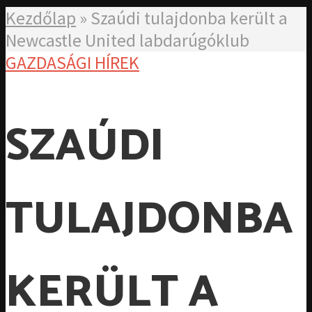
Kezdőlap
»
Szaúdi tulajdonba került a
Newcastle United labdarúgóklub
GAZDASÁGI HÍREK
SZAÚDI
TULAJDONBA
KERÜLT A