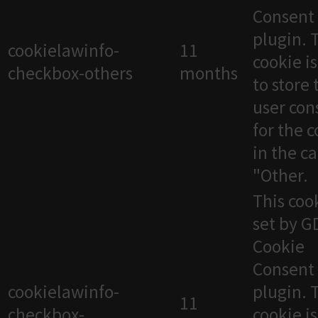
Consent
plugin. 
cookielawinfo-
11
cookie i
checkbox-others
months
to store 
user con
for the 
in the c
"Other.
This cook
set by 
Cookie
Consent
cookielawinfo-
plugin. 
11
checkbox-
cookie i