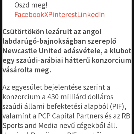
Oszd meg!
Facebook
X
Pinterest
LinkedIn
Csütörtökön lezárult az angol
labdarúgó-bajnokságban szereplő
Newcastle United adásvétele, a klubot
egy szaúdi-arábiai hátterű konzorcium
vásárolta meg.
Az egyesület bejelentése szerint a
konzorcium a 430 milliárd dolláros
szaúdi állami befektetési alapból (PIF),
valamint a PCP Capital Partners és az RB
Sports and Media nevű cégekből áll.