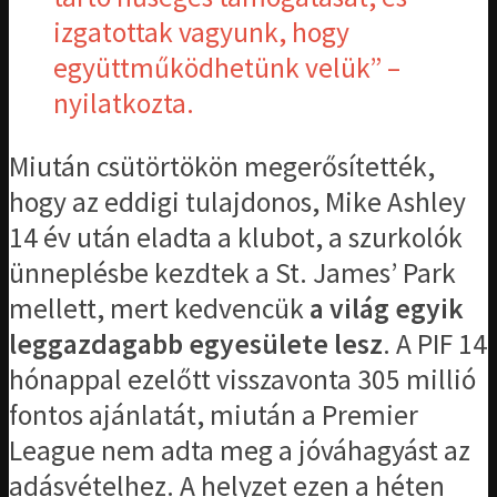
izgatottak vagyunk, hogy
együttműködhetünk velük” –
nyilatkozta.
Miután csütörtökön megerősítették,
hogy az eddigi tulajdonos, Mike Ashley
14 év után eladta a klubot, a szurkolók
ünneplésbe kezdtek a St. James’ Park
mellett, mert kedvencük
a világ egyik
leggazdagabb egyesülete lesz
. A PIF 14
hónappal ezelőtt visszavonta 305 millió
fontos ajánlatát, miután a Premier
League nem adta meg a jóváhagyást az
adásvételhez. A helyzet ezen a héten