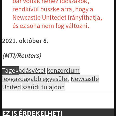
bár voltak nehéz időszakok,
rendkívül büszke arra, hogy a
Newcastle Unitedet irányíthatja,
és ez soha nem fog változni.
2021. október 8.
(MTI/Reuters)
Tagek
adásvétel
konzorcium
leggazdagabb egyesület
Newcastle
United
szaúdi tulajdon
EZ IS ÉRDEKELHETI