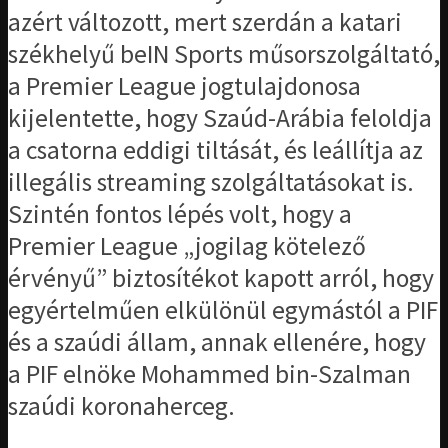
azért változott, mert szerdán a katari
székhelyű beIN Sports műsorszolgáltató,
a Premier League jogtulajdonosa
kijelentette, hogy Szaúd-Arábia feloldja
a csatorna eddigi tiltását, és leállítja az
illegális streaming szolgáltatásokat is.
Szintén fontos lépés volt, hogy a
Premier League „jogilag kötelező
érvényű” biztosítékot kapott arról, hogy
egyértelműen elkülönül egymástól a PIF
és a szaúdi állam, annak ellenére, hogy
a PIF elnöke Mohammed bin-Szalman
szaúdi koronaherceg.