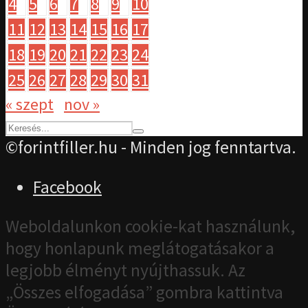
4
5
6
7
8
9
10
11
12
13
14
15
16
17
18
19
20
21
22
23
24
25
26
27
28
29
30
31
« szept
nov »
©forintfiller.hu - Minden jog fenntartva.
Facebook
Weboldalunkon cookie-kat használunk,
hogy honlapunk meglátogatásakor a
legjobb élményt nyújthassuk. Az
„Összes elfogadása” gombra kattintva