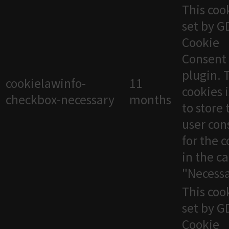
This cook
set by 
Cookie
Consent
plugin. 
cookielawinfo-
11
cookies 
checkbox-necessary
months
to store 
user con
for the 
in the c
"Necessa
This cook
set by 
Cookie