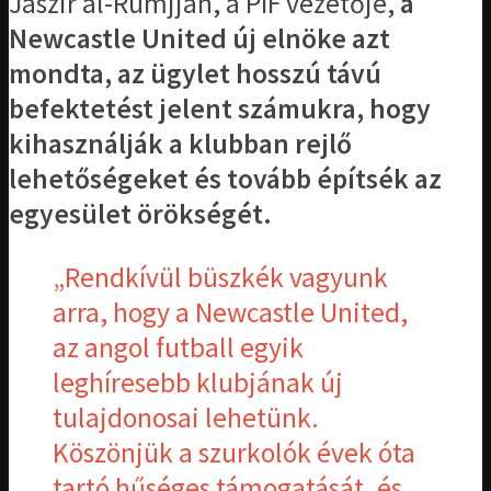
Jaszir al-Rumjjan, a PIF vezetője,
a
Newcastle United új elnöke azt
mondta, az ügylet hosszú távú
befektetést jelent számukra, hogy
kihasználják a klubban rejlő
lehetőségeket és tovább építsék az
egyesület örökségét.
„Rendkívül büszkék vagyunk
arra, hogy a Newcastle United,
az angol futball egyik
leghíresebb klubjának új
tulajdonosai lehetünk.
Köszönjük a szurkolók évek óta
tartó hűséges támogatását, és