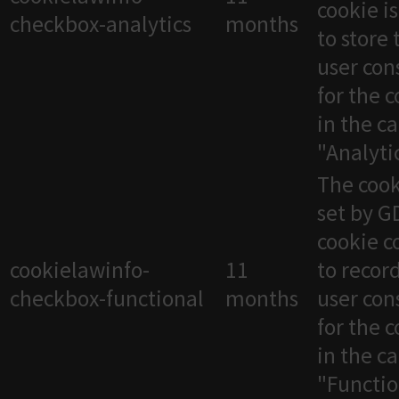
cookie i
checkbox-analytics
months
to store 
user con
for the 
in the c
"Analytic
The cook
set by 
cookie c
cookielawinfo-
11
to recor
checkbox-functional
months
user con
for the 
in the c
"Functio