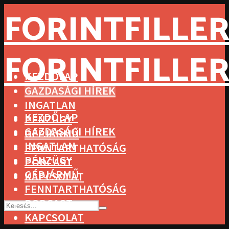
FORINTFILLER
FORINTFILLER
KEZDŐLAP
GAZDASÁGI HÍREK
INGATLAN
KEZDŐLAP
PÉNZÜGY
GAZDASÁGI HÍREK
GÉPJÁRMŰ
INGATLAN
FENNTARTHATÓSÁG
PÉNZÜGY
PODCAST
GÉPJÁRMŰ
KAPCSOLAT
FENNTARTHATÓSÁG
PODCAST
KAPCSOLAT