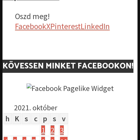
Oszd meg!
Facebook
X
Pinterest
LinkedIn
KÖVESSEN MINKET FACEBOOKON!
2021. október
h
K
s
c
p
s
v
1
2
3