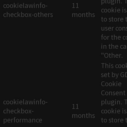
plugin. 
cookielawinfo-
11
cookie i
checkbox-others
months
to store 
user con
for the 
in the c
"Other.
This cook
set by 
Cookie
Consent
cookielawinfo-
plugin. 
11
checkbox-
cookie i
months
performance
to store 