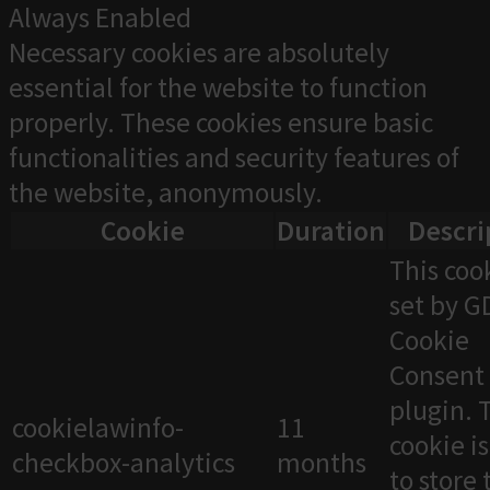
Always Enabled
Necessary cookies are absolutely
essential for the website to function
properly. These cookies ensure basic
functionalities and security features of
the website, anonymously.
Cookie
Duration
Descri
This cook
set by 
Cookie
Consent
plugin. 
cookielawinfo-
11
cookie i
checkbox-analytics
months
to store 