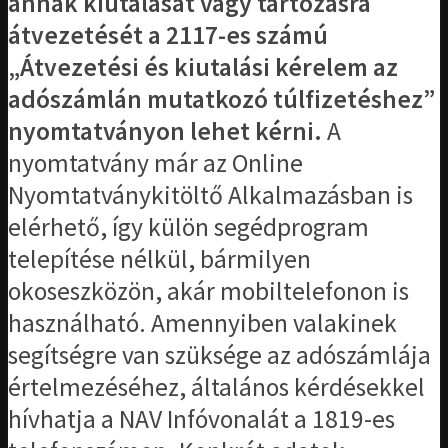
annak kiutalását vagy tartozásra
átvezetését a 2117-es számú
„Átvezetési és kiutalási kérelem az
adószámlán mutatkozó túlfizetéshez”
nyomtatványon lehet kérni.
A
nyomtatvány már az Online
Nyomtatványkitöltő Alkalmazásban is
elérhető, így külön segédprogram
telepítése nélkül, bármilyen
okoseszközön, akár mobiltelefonon is
használható. Amennyiben valakinek
segítségre van szüksége az adószámlája
értelmezéséhez, általános kérdésekkel
hívhatja a NAV Infóvonalát a 1819-es