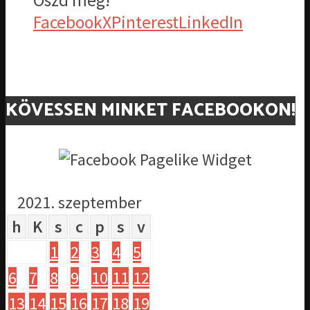
Oszd meg!
Facebook
X
Pinterest
LinkedIn
KÖVESSEN MINKET FACEBOOKON!
2021. szeptember
h
K
s
c
p
s
v
1
2
3
4
5
6
7
8
9
10
11
12
13
14
15
16
17
18
19