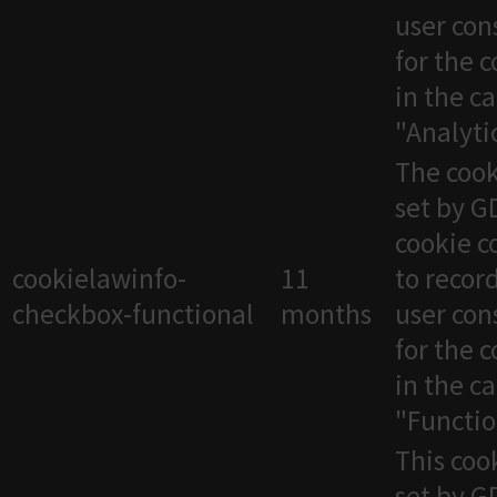
user con
for the 
in the c
"Analytic
The cook
set by 
cookie c
cookielawinfo-
11
to recor
checkbox-functional
months
user con
for the 
in the c
"Functio
This cook
set by 