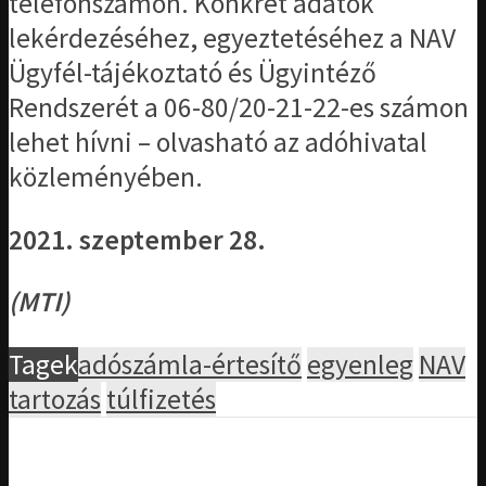
telefonszámon. Konkrét adatok
lekérdezéséhez, egyeztetéséhez a NAV
Ügyfél-tájékoztató és Ügyintéző
Rendszerét a 06-80/20-21-22-es számon
lehet hívni – olvasható az adóhivatal
közleményében.
2021. szeptember 28.
(MTI)
Tagek
adószámla-értesítő
egyenleg
NAV
tartozás
túlfizetés