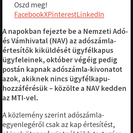
Oszd meg!
Facebook
X
Pinterest
LinkedIn
A napokban fejezte be a Nemzeti Adó-
és Vámhivatal (NAV) az adószámla-
értesítők kiküldését ügyfélkapus
ügyfeleinek, október végéig pedig
postán kapnak adószámla-kivonatot
azok, akiknek nincs ügyfélkapu-
hozzáférésük – közölte a NAV kedden
az MTI-vel.
A közlemény szerint adószámla-
egyenlegéről csak az kap értesítést,