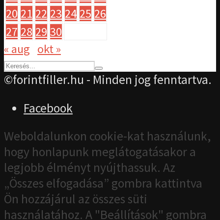
20
21
22
23
24
25
26
27
28
29
30
« aug
okt »
©forintfiller.hu - Minden jog fenntartva.
Facebook
Weboldalunkon cookie-kat használunk,
hogy honlapunk meglátogatásakor a
legjobb élményt nyújthassuk. Az
„Összes elfogadása” gombra kattintva
Ön hozzájárul az összes süti
használatához. A "Beállítások" gombra