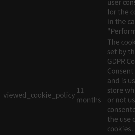
user con
for the 
in the c
"Perfor
The cook
set by t
GDPR Co
Consent 
and is u
11
store wh
viewed_cookie_policy
months
or not u
consente
the use 
cookies. 