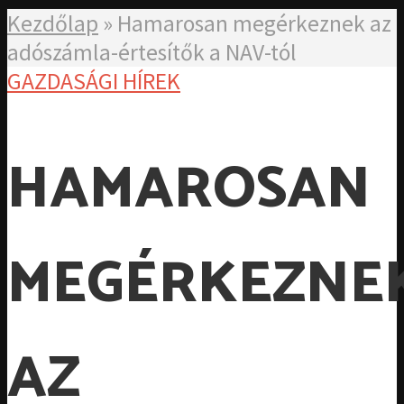
Kezdőlap
»
Hamarosan megérkeznek az
adószámla-értesítők a NAV-tól
GAZDASÁGI HÍREK
HAMAROSAN
MEGÉRKEZNE
AZ