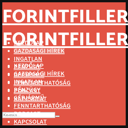
FORINTFILLER
FORINTFILLER
KEZDŐLAP
GAZDASÁGI HÍREK
INGATLAN
KEZDŐLAP
PÉNZÜGY
GAZDASÁGI HÍREK
GÉPJÁRMŰ
INGATLAN
FENNTARTHATÓSÁG
PÉNZÜGY
PODCAST
GÉPJÁRMŰ
KAPCSOLAT
FENNTARTHATÓSÁG
PODCAST
KAPCSOLAT