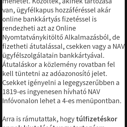
menetét. Közölték, akinek tartozása
van, ügyfélkapus hozzáféréssel akár
online bankkártyás fizetéssel is
rendezheti azt az Online
Nyomtatványkitöltő Alkalmazásból, de
fizetheti átutalással, csekken vagy a NAV
ügyfélszolgálatain bankkártyával.
Átutaláskor a közlemény rovatban fel
kell tüntetni az adóazonosító jelet.
Csekket igényelni a legegyszerűbben a
1819-es ingyenesen hívható NAV
Infóvonalon lehet a 4-es menüpontban.
Arra is rámutattak, hogy
túlfizetéskor