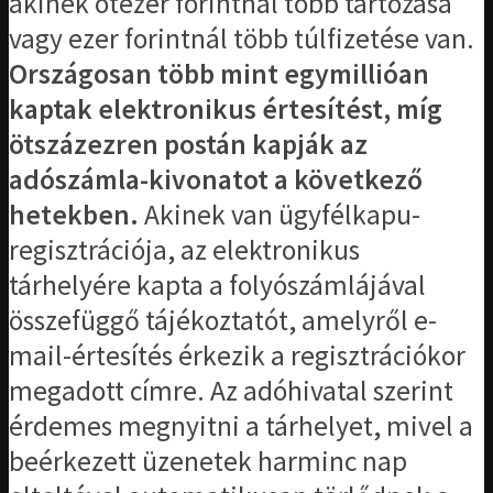
akinek ötezer forintnál több tartozása
vagy ezer forintnál több túlfizetése van.
Országosan több mint egymillióan
kaptak elektronikus értesítést, míg
ötszázezren postán kapják az
adószámla-kivonatot a következő
hetekben.
Akinek van ügyfélkapu-
regisztrációja, az elektronikus
tárhelyére kapta a folyószámlájával
összefüggő tájékoztatót, amelyről e-
mail-értesítés érkezik a regisztrációkor
megadott címre. Az adóhivatal szerint
érdemes megnyitni a tárhelyet, mivel a
beérkezett üzenetek harminc nap