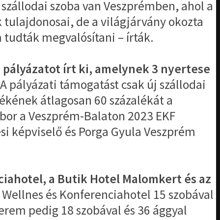
s szállodai szoba van Veszprémben, ahol a
 tulajdonosai, de a világjárvány okozta
tudták megvalósítani – írták.
 pályázatot írt ki, amelynek 3 nyertese
 A pályázati támogatást csak új szállodai
tékének átlagosan 60 százalékát a
Tibor a Veszprém-Balaton 2023 EKF
ési képviselő és Porga Gyula Veszprém
iahotel, a Butik Hotel Malomkert és az
 Wellnes és Konferenciahotel 15 szobával
tterem pedig 18 szobával és 36 ággyal