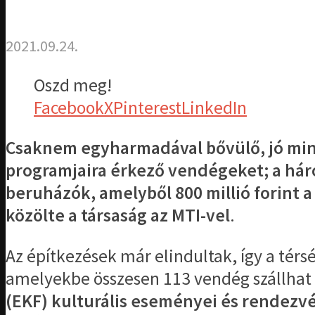
2021.09.24.
Oszd meg!
Facebook
X
Pinterest
LinkedIn
Csaknem egyharmadával bővülő, jó minő
programjaira érkező vendégeket; a háro
beruházók, amelyből 800 millió forint 
közölte a társaság az MTI-vel
.
Az építkezések már elindultak, így a tér
amelyekbe összesen 113 vendég szállhat 
(EKF) kulturális eseményei és rendezv