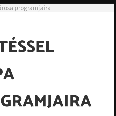
városa programjaira
TÉSSEL
PA
OGRAMJAIRA