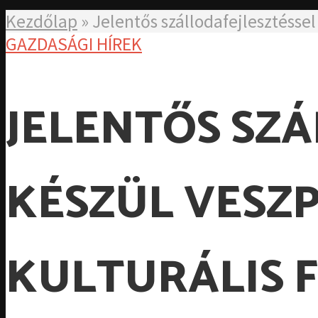
Kezdőlap
»
Jelentős szállodafejlesztésse
GAZDASÁGI HÍREK
JELENTŐS SZÁ
KÉSZÜL VESZ
KULTURÁLIS 