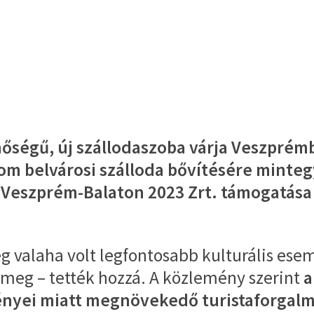
ségű, új szállodaszoba várja Veszprémb
m belvárosi szálloda bővítésére mintegy 
a Veszprém-Balaton 2023 Zrt. támogatása 
ség valaha volt legfontosabb kulturális es
meg – tették hozzá. A közlemény szerint
a
ényei miatt megnövekedő turistaforgalma