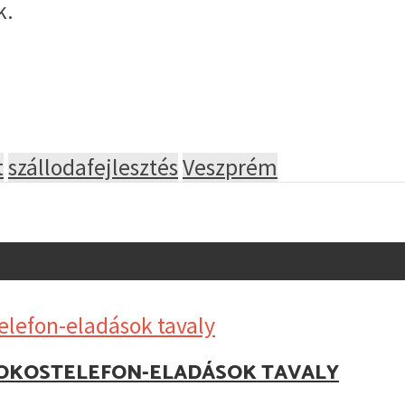
k.
t
szállodafejlesztés
Veszprém
Z OKOSTELEFON-ELADÁSOK TAVALY