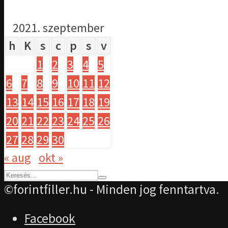
2021. szeptember
h
K
s
c
p
s
v
1
2
3
4
5
6
7
8
9
10
11
12
13
14
15
16
17
18
19
20
21
22
23
24
25
26
27
28
29
30
« aug
okt »
©forintfiller.hu - Minden jog fenntartva.
Facebook