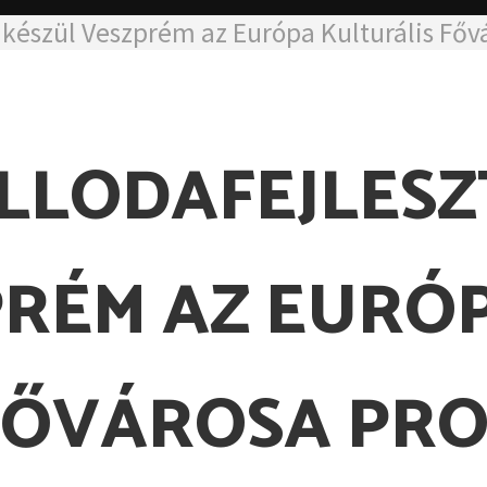
l készül Veszprém az Európa Kulturális Fő
LLODAFEJLESZ
PRÉM AZ EURÓ
FŐVÁROSA PR