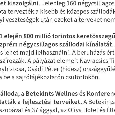
t kiszolgálni
. Jelenleg 160 négycsillago
ta tervezték a kisebb és közepes szállodák
yi veszteségek után ezeket a terveket nem 
 elején 800 millió forintos keretösszegű
szprém négycsillagos szállodai kínálatát
.
s lehet majd felhasználni. A beruházás ér
nszírozzák. A pályázat elemeit Navracsics 
biztosa, Ovádi Péter (Fidesz) országgyűl
 be a sajtótájékoztatón csütörtökön.
álloda, a Betekints Wellnes és Konferenc
atták a fejlesztési terveiket.
A Betekints
szobával és 37 ággyal, az Oliva Hotel és É