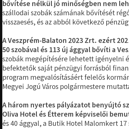
bővítése nélkül jó minőségben nem lehe
szállodai szobák számának bővítését régó
visszaesés, és az abból következő pénzüg
A Veszprém-Balaton 2023 Zrt. ezért 2021
50 szobával és 113 új ággyal bővíti a Ve
szobák megépítésére lehetett igényelni é
befektetők saját pénzügyi forrásból fina
program megvalósításáért felelős kormány
Megyei Jogú Város polgármestere mutatta
A három nyertes pályázatot benyújtó sz
Oliva Hotel és Étterem képviselői bemut
és 40 ággyal, a Butik Hotel Malomkert 17 