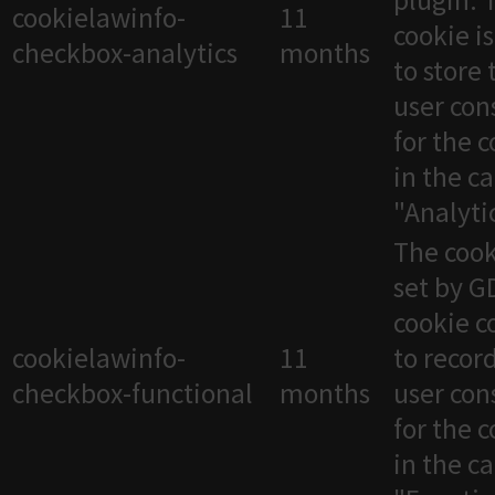
plugin. 
cookielawinfo-
11
cookie i
checkbox-analytics
months
to store 
user con
for the 
in the c
"Analytic
The cook
set by 
cookie c
cookielawinfo-
11
to recor
checkbox-functional
months
user con
for the 
in the c