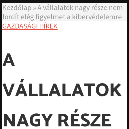
Kezdőlap
»
A vállalatok nagy része nem
fordít elég figyelmet a kibervédelemre
GAZDASÁGI HÍREK
A
VÁLLALATOK
NAGY RÉSZE