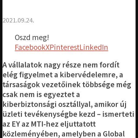
2021.09.24.
Oszd meg!
Facebook
X
Pinterest
LinkedIn
A vállalatok nagy része nem fordít
elég figyelmet a kibervédelemre, a
társaságok vezetőinek többsége még
csak nem is egyeztet a
kiberbiztonsági osztállyal, amikor új
üzleti tevékenységbe kezd – ismerteti
az EY az MTI-hez eljuttatott
közleményében, amelyben a Global