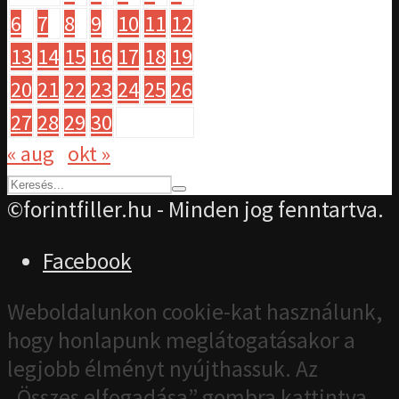
6
7
8
9
10
11
12
13
14
15
16
17
18
19
20
21
22
23
24
25
26
27
28
29
30
« aug
okt »
©forintfiller.hu - Minden jog fenntartva.
Facebook
Weboldalunkon cookie-kat használunk,
hogy honlapunk meglátogatásakor a
legjobb élményt nyújthassuk. Az
„Összes elfogadása” gombra kattintva