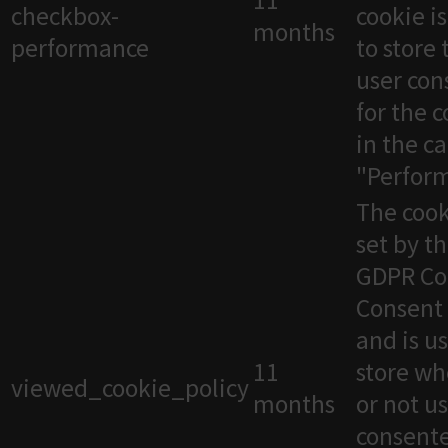
11
checkbox-
cookie i
months
performance
to store 
user con
for the 
in the c
"Perfor
The cook
set by t
GDPR Co
Consent 
and is u
11
store wh
viewed_cookie_policy
months
or not u
consente