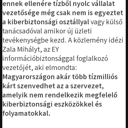
ennek ellenére tízből nyolc vállalat
vezetősége még csak nem is egyeztet
a kiberbiztonsági osztállyal
vagy külső
tanácsadóval amikor új üzleti
tevékenységbe kezd. A közlemény idézi
Zala Mihályt, az EY
információbiztonsággal foglalkozó
vezetőjét, aki elmondta:
Magyarországon akár több tízmilliós
kárt szenvedhet az a szervezet,
amelyik nem rendelkezik megfelelő
kiberbiztonsági eszközökkel és
folyamatokkal.