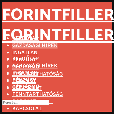
FORINTFILLER
FORINTFILLER
KEZDŐLAP
GAZDASÁGI HÍREK
INGATLAN
KEZDŐLAP
PÉNZÜGY
GAZDASÁGI HÍREK
GÉPJÁRMŰ
INGATLAN
FENNTARTHATÓSÁG
PÉNZÜGY
PODCAST
GÉPJÁRMŰ
KAPCSOLAT
FENNTARTHATÓSÁG
PODCAST
KAPCSOLAT