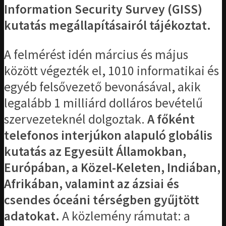
Information Security Survey (GISS)
kutatás megállapításairól tájékoztat.
A felmérést idén március és május
között végezték el, 1010 informatikai és
egyéb felsővezető bevonásával, akik
legalább 1 milliárd dolláros bevételű
szervezeteknél dolgoztak.
A főként
telefonos interjúkon alapuló globális
kutatás az Egyesült Államokban,
Európában, a Közel-Keleten, Indiában,
Afrikában, valamint az ázsiai és
csendes óceáni térségben gyűjtött
adatokat.
A közlemény rámutat: a