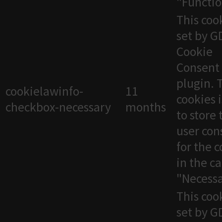
"Functio
This cook
set by 
Cookie
Consent
plugin. 
cookielawinfo-
11
cookies 
checkbox-necessary
months
to store 
user con
for the 
in the c
"Necessa
This cook
set by 