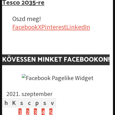
Tesco 2035-re
Oszd meg!
Facebook
X
Pinterest
LinkedIn
KÖVESSEN MINKET FACEBOOKON!
2021. szeptember
h
K
s
c
p
s
v
1
2
3
4
5