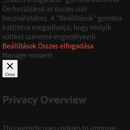
Ön hozzájárul az összes süti
használatához. A "Beállítások" gombra
kattintva megadhatja, hogy melyik
sütiket szeretné engedélyezni.
Beállítások
Összes elfogadása
Manage consent
Close
Privacy Overview
This website uses cookies to improve