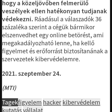
hogy a közeljövőben felmerülő
veszélyek ellen hatékonyan tudjanak
védekezni.
Ráadásul a válaszadók 36
százaléka szerint a cégük bármikor
elszenvedhet egy online betörést, ami
megakadályozható lenne, ha kellő
figyelmet és erőforrást biztosítanának a
szervezetek kibervédelemre.
2021. szeptember 24.
(MTI)
Tagek
figyelem
hacker
kibervédelem
kutatás
vállalat