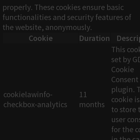
properly. These cookies ensure basic
functionalities and security features of
the website, anonymously.
Cookie
Duration
Descri
This cook
set by 
Cookie
Consent
plugin. 
cookielawinfo-
11
cookie i
checkbox-analytics
months
to store 
user con
for the 
in the c