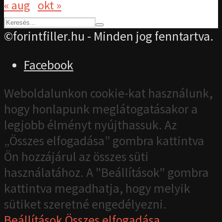
« aug
okt »
©forintfiller.hu - Minden jog fenntartva.
Facebook
Weboldalunkon cookie-kat használunk,
hogy honlapunk meglátogatásakor a
legjobb élményt nyújthassuk. Az
„Összes elfogadása” gombra kattintva
Ön hozzájárul az összes süti
használatához. A "Beállítások" gombra
kattintva megadhatja, hogy melyik
sütiket szeretné engedélyezni.
Beállítások
Összes elfogadása