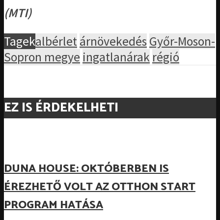
(MTI)
Tagek
albérlet
árnövekedés
Győr-Moson-
Sopron megye
ingatlanárak
régió
EZ IS ÉRDEKELHETI
DUNA HOUSE: OKTÓBERBEN IS
ÉREZHETŐ VOLT AZ OTTHON START
PROGRAM HATÁSA