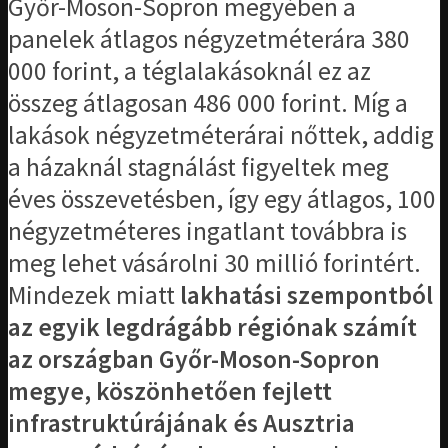
Győr-Moson-Sopron megyében a
panelek átlagos négyzetméterára 380
000 forint, a téglalakásoknál ez az
összeg átlagosan 486 000 forint. Míg a
lakások négyzetméterárai nőttek, addig
a házaknál stagnálást figyeltek meg
éves összevetésben, így egy átlagos, 100
négyzetméteres ingatlant továbbra is
meg lehet vásárolni 30 millió forintért.
Mindezek miatt
lakhatási szempontból
az egyik legdrágább régiónak számít
az országban Győr-Moson-Sopron
megye, köszönhetően fejlett
infrastruktúrájának és Ausztria