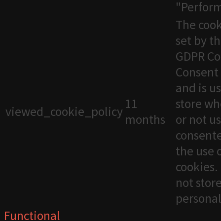
"Perfor
The cook
set by t
GDPR Co
Consent 
and is u
11
store wh
viewed_cookie_policy
months
or not u
consente
the use 
cookies. 
not stor
personal
Functional