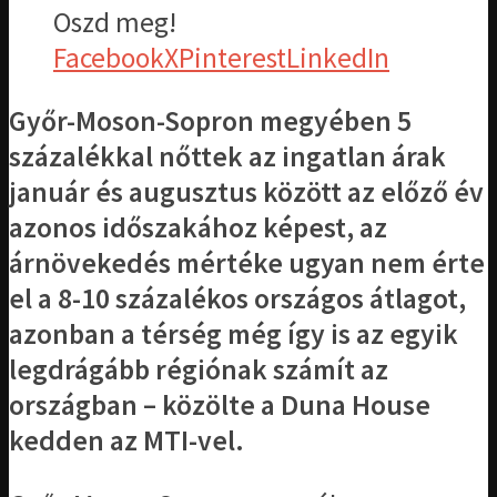
Oszd meg!
Facebook
X
Pinterest
LinkedIn
Győr-Moson-Sopron megyében 5
százalékkal nőttek az ingatlan árak
január és augusztus között az előző év
azonos időszakához képest, az
árnövekedés mértéke ugyan nem érte
el a 8-10 százalékos országos átlagot,
azonban a térség még így is az egyik
legdrágább régiónak számít az
országban – közölte a Duna House
kedden az MTI-vel.