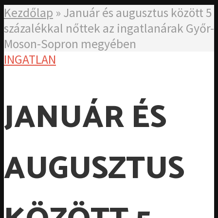
Kezdőlap
»
Január és augusztus között 5
százalékkal nőttek az ingatlanárak Győr-
Moson-Sopron megyében
INGATLAN
JANUÁR ÉS
AUGUSZTUS