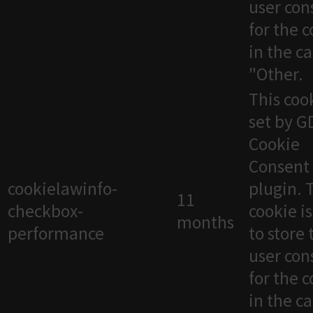
user con
for the 
in the c
"Other.
This cook
set by 
Cookie
Consent
cookielawinfo-
plugin. 
11
checkbox-
cookie i
months
performance
to store 
user con
for the 
in the c