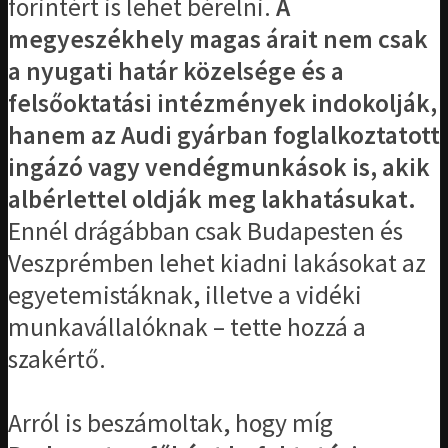
forintért is lehet bérelni.
A
megyeszékhely magas árait nem csak
a nyugati határ közelsége és a
felsőoktatási intézmények indokolják,
hanem az Audi gyárban foglalkoztatott
ingázó vagy vendégmunkások is, akik
albérlettel oldják meg lakhatásukat.
Ennél drágábban csak Budapesten és
Veszprémben lehet kiadni lakásokat az
egyetemistáknak, illetve a vidéki
munkavállalóknak – tette hozzá a
szakértő.
Arról is beszámoltak, hogy míg