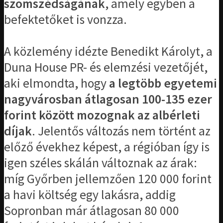
szomszédságának
, amely egyben a
befektetőket is vonzza.
A közlemény idézte Benedikt Károlyt, a
Duna House PR- és elemzési vezetőjét,
aki elmondta, hogy
a legtöbb egyetemi
nagyvárosban átlagosan 100-135 ezer
forint között mozognak az albérleti
díjak
. Jelentős változás nem történt az
előző évekhez képest, a régióban így is
igen széles skálán változnak az árak:
míg Győrben jellemzően 120 000 forint
a havi költség egy lakásra, addig
Sopronban már átlagosan 80 000