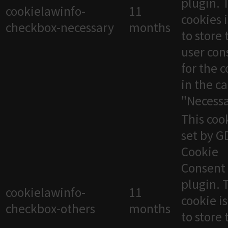
plugin. 
cookielawinfo-
11
cookies 
checkbox-necessary
months
to store 
user con
for the 
in the c
"Necessa
This cook
set by 
Cookie
Consent
plugin. 
cookielawinfo-
11
cookie i
checkbox-others
months
to store 