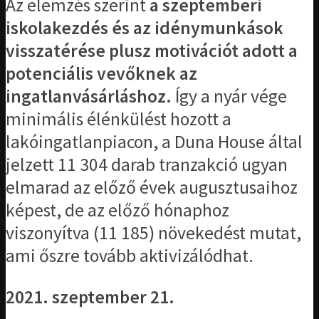
Az elemzés szerint
a szeptemberi
iskolakezdés és az idénymunkások
visszatérése plusz motivációt adott a
potenciális vevőknek az
ingatlanvásárláshoz.
Így a nyár vége
minimális élénkülést hozott a
lakóingatlanpiacon, a Duna House által
jelzett 11 304 darab tranzakció ugyan
elmarad az előző évek augusztusaihoz
képest, de az előző hónaphoz
viszonyítva (11 185) növekedést mutat,
ami őszre tovább aktivizálódhat.
2021. szeptember 21.