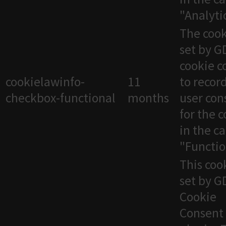
"Analytic
The cook
set by 
cookie c
cookielawinfo-
11
to recor
checkbox-functional
months
user con
for the 
in the c
"Functio
This cook
set by 
Cookie
Consent