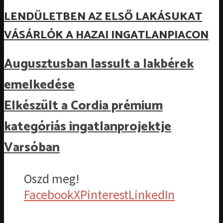
LENDÜLETBEN AZ ELSŐ LAKÁSUKAT
VÁSÁRLÓK A HAZAI INGATLANPIACON
Augusztusban lassult a lakbérek
emelkedése
Elkészült a Cordia prémium
kategóriás ingatlanprojektje
Varsóban
Oszd meg!
Facebook
X
Pinterest
LinkedIn