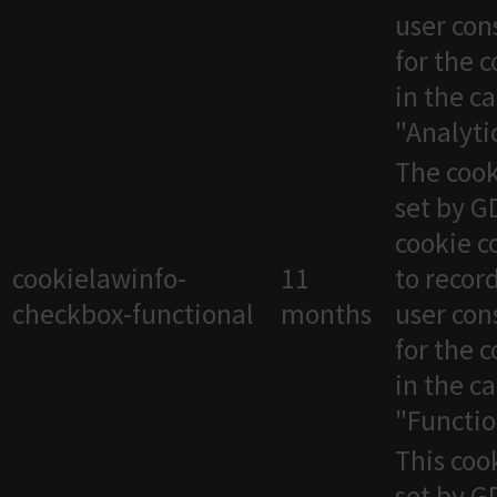
user con
for the 
in the c
"Analytic
The cook
set by 
cookie c
cookielawinfo-
11
to recor
checkbox-functional
months
user con
for the 
in the c
"Functio
This cook
set by 