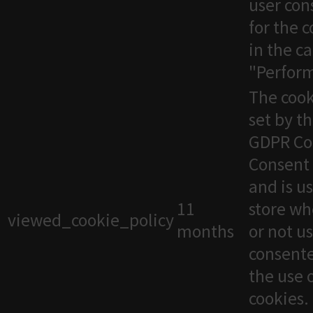
user con
for the 
in the c
"Perfor
The cook
set by t
GDPR Co
Consent 
and is u
11
store wh
viewed_cookie_policy
months
or not u
consente
the use 
cookies. 