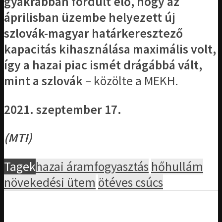
gyakrabban fordult elő, hogy az
áprilisban üzembe helyezett új
szlovák-magyar határkeresztező
kapacitás kihasználása maximális volt,
így a hazai piac ismét drágábbá vált,
mint a szlovák
– közölte a MEKH.
2021. szeptember 17.
(MTI)
Tagek
hazai áramfogyasztás
hőhullám
növekedési ütem
ötéves csúcs