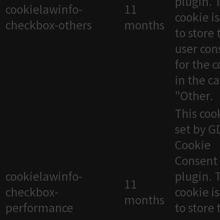
plugin. 
cookielawinfo-
11
cookie i
checkbox-others
months
to store 
user con
for the 
in the c
"Other.
This cook
set by 
Cookie
Consent
cookielawinfo-
plugin. 
11
checkbox-
cookie i
months
performance
to store 