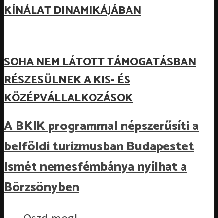
KÍNÁLAT DINAMIKÁJÁBAN
SOHA NEM LÁTOTT TÁMOGATÁSBAN
RÉSZESÜLNEK A KIS- ÉS
KÖZÉPVÁLLALKOZÁSOK
A BKIK programmal népszerűsíti a
belföldi turizmusban Budapestet
Ismét nemesfémbánya nyílhat a
Börzsönyben