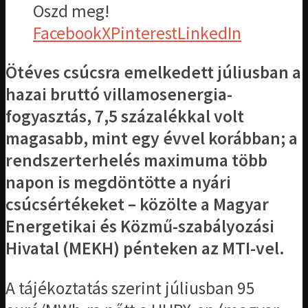
Oszd meg!
Facebook
X
Pinterest
LinkedIn
Ötéves csúcsra emelkedett júliusban a
hazai bruttó villamosenergia-
fogyasztás, 7,5 százalékkal volt
magasabb, mint egy évvel korábban; a
rendszerterhelés maximuma több
napon is megdöntötte a nyári
csúcsértékeket – közölte a Magyar
Energetikai és Közmű-szabályozási
Hivatal (MEKH) pénteken az MTI-vel.
A tájékoztatás szerint júliusban 95