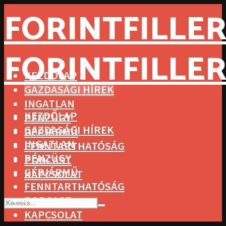
FORINTFILLER
FORINTFILLER
KEZDŐLAP
GAZDASÁGI HÍREK
INGATLAN
KEZDŐLAP
PÉNZÜGY
GAZDASÁGI HÍREK
GÉPJÁRMŰ
INGATLAN
FENNTARTHATÓSÁG
PÉNZÜGY
PODCAST
GÉPJÁRMŰ
KAPCSOLAT
FENNTARTHATÓSÁG
PODCAST
KAPCSOLAT