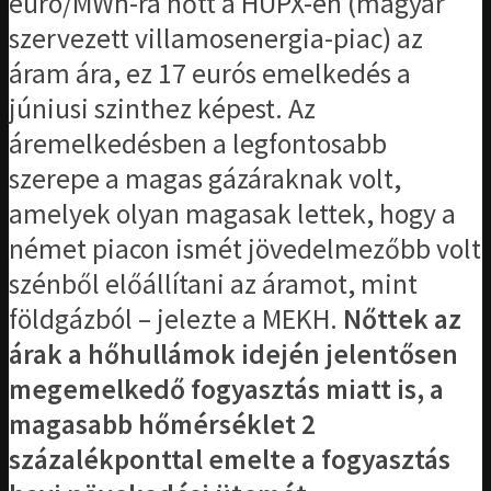
euró/MWh-ra nőtt a HUPX-en (magyar
szervezett villamosenergia-piac) az
áram ára, ez 17 eurós emelkedés a
júniusi szinthez képest. Az
áremelkedésben a legfontosabb
szerepe a magas gázáraknak volt,
amelyek olyan magasak lettek, hogy a
német piacon ismét jövedelmezőbb volt
szénből előállítani az áramot, mint
földgázból – jelezte a MEKH.
Nőttek az
árak a hőhullámok idején jelentősen
megemelkedő fogyasztás miatt is, a
magasabb hőmérséklet 2
százalékponttal emelte a fogyasztás