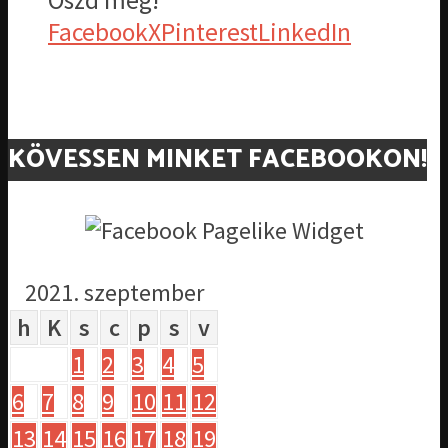
Oszd meg!
Facebook
X
Pinterest
LinkedIn
KÖVESSEN MINKET FACEBOOKON!
2021. szeptember
h
K
s
c
p
s
v
1
2
3
4
5
6
7
8
9
10
11
12
13
14
15
16
17
18
19