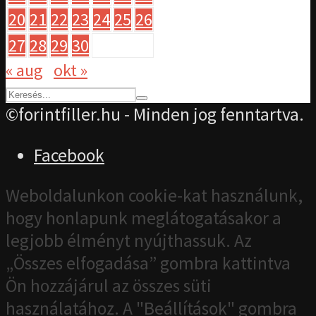
20
21
22
23
24
25
26
27
28
29
30
« aug
okt »
©forintfiller.hu - Minden jog fenntartva.
Facebook
Weboldalunkon cookie-kat használunk,
hogy honlapunk meglátogatásakor a
legjobb élményt nyújthassuk. Az
„Összes elfogadása” gombra kattintva
Ön hozzájárul az összes süti
használatához. A "Beállítások" gombra