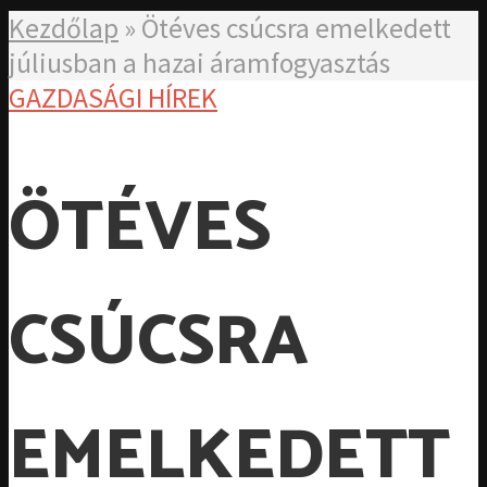
Kezdőlap
»
Ötéves csúcsra emelkedett
júliusban a hazai áramfogyasztás
GAZDASÁGI HÍREK
ÖTÉVES
CSÚCSRA
EMELKEDETT