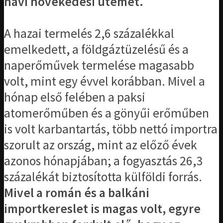
havi növekedési ütemét.
A hazai termelés 2,6 százalékkal
emelkedett, a földgáztüzelésű és a
naperőművek termelése magasabb
volt, mint egy évvel korábban. Mivel a
hónap első felében a paksi
atomerőműben és a gönyűi erőműben
is volt karbantartás, több nettó importra
szorult az ország, mint az előző évek
azonos hónapjában; a fogyasztás 26,3
százalékát biztosította külföldi forrás.
Mivel a román és a balkáni
importkereslet is magas volt, egyre