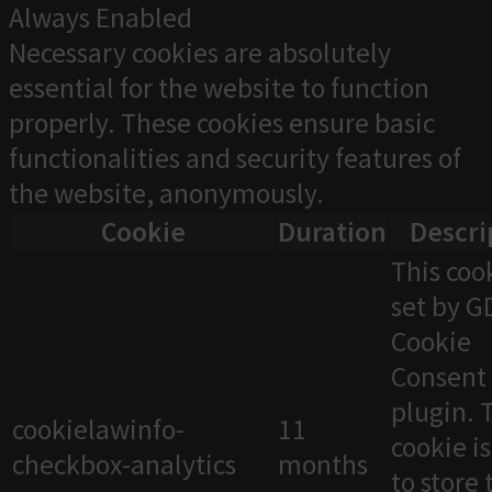
Always Enabled
Necessary cookies are absolutely
essential for the website to function
properly. These cookies ensure basic
functionalities and security features of
the website, anonymously.
Cookie
Duration
Descri
This cook
set by 
Cookie
Consent
plugin. 
cookielawinfo-
11
cookie i
checkbox-analytics
months
to store 