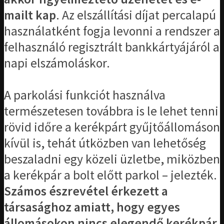
mailt kap
. Az elszállítási díjat percalapú
használatként fogja levonni a rendszer a
felhasználó regisztrált bankkártyájáról a
napi elszámoláskor.
A parkolási funkciót használva
természetesen továbbra is le lehet tenni
rövid időre a kerékpárt gyűjtőállomáson
kívül is, tehát útközben van lehetőség
beszaladni egy közeli üzletbe, miközben
a kerékpár a bolt előtt parkol – jelezték.
Számos észrevétel érkezett a
társasághoz amiatt, hogy egyes
állomásokon nincs elegendő kerékpár.