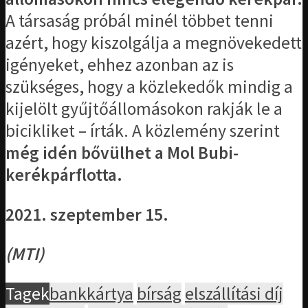
A társaság próbál minél többet tenni
azért, hogy kiszolgálja a megnövekedett
igényeket, ehhez azonban az is
szükséges, hogy a közlekedők mindig a
kijelölt gyűjtőállomásokon rakják le a
bicikliket – írták. A közlemény szerint
még idén bővülhet a Mol Bubi-
kerékpárflotta.
2021. szeptember 15.
(MTI)
Tagek
bankkártya
bírság
elszállítási díj