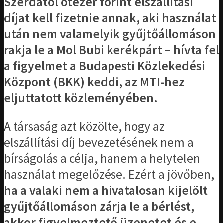
Szerdától ötezer forint elszállítási
díjat kell fizetnie annak, aki használat
után nem valamelyik gyűjtőállomáson
rakja le a Mol Bubi kerékpárt – hívta fel
a figyelmet a Budapesti Közlekedési
Központ (BKK) keddi, az MTI-hez
eljuttatott közleményében.
A társaság azt közölte, hogy az
elszállítási díj bevezetésének nem a
bírságolás a célja, hanem a helytelen
használat megelőzése. Ezért a jövőben,
ha a valaki nem a hivatalosan kijelölt
gyűjtőállomáson zárja le a bérlést,
akkor figyelmeztető üzenetet és e-