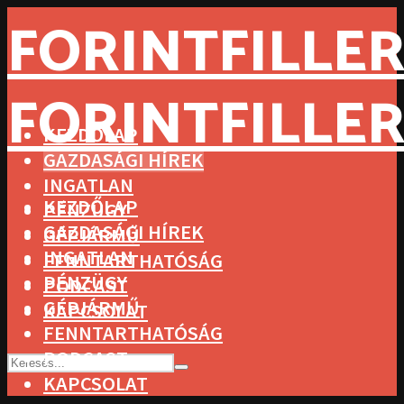
FORINTFILLER
FORINTFILLER
KEZDŐLAP
GAZDASÁGI HÍREK
INGATLAN
KEZDŐLAP
PÉNZÜGY
GAZDASÁGI HÍREK
GÉPJÁRMŰ
INGATLAN
FENNTARTHATÓSÁG
PÉNZÜGY
PODCAST
GÉPJÁRMŰ
KAPCSOLAT
FENNTARTHATÓSÁG
PODCAST
KAPCSOLAT