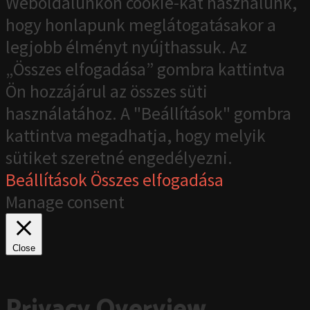
Weboldalunkon cookie-kat használunk,
hogy honlapunk meglátogatásakor a
legjobb élményt nyújthassuk. Az
„Összes elfogadása” gombra kattintva
Ön hozzájárul az összes süti
használatához. A "Beállítások" gombra
kattintva megadhatja, hogy melyik
sütiket szeretné engedélyezni.
Beállítások
Összes elfogadása
Manage consent
Close