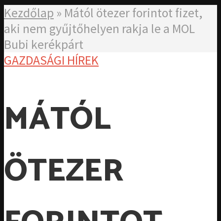
Kezdőlap
»
Mától ötezer forintot fizet,
aki nem gyűjtőhelyen rakja le a MOL
Bubi kerékpárt
GAZDASÁGI HÍREK
MÁTÓL
ÖTEZER