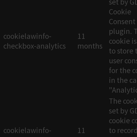
set by 
Cookie
Consent
plugin. 
cookielawinfo-
11
cookie i
checkbox-analytics
months
to store 
user con
for the 
in the c
"Analytic
The cook
set by 
cookie c
cookielawinfo-
11
to recor