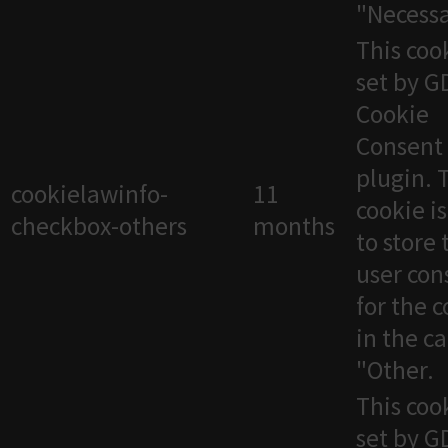
"Necessa
This cook
set by 
Cookie
Consent
plugin. 
cookielawinfo-
11
cookie i
checkbox-others
months
to store 
user con
for the 
in the c
"Other.
This cook
set by 