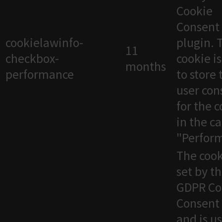
Cookie
Consent
cookielawinfo-
plugin. 
11
checkbox-
cookie i
months
performance
to store 
user con
for the 
in the c
"Perfor
The cook
set by t
GDPR Co
Consent 
and is u