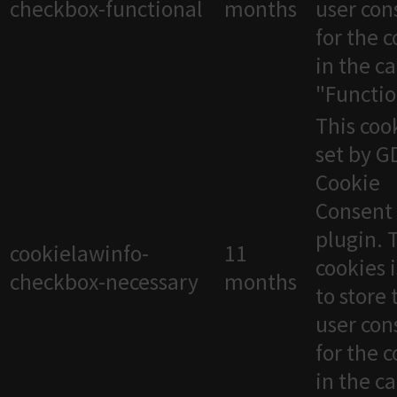
checkbox-functional
months
user con
for the 
in the c
"Functio
This cook
set by 
Cookie
Consent
plugin. 
cookielawinfo-
11
cookies 
checkbox-necessary
months
to store 
user con
for the 
in the c