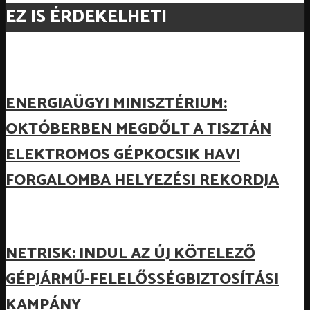
EZ IS ÉRDEKELHETI
ENERGIAÜGYI MINISZTÉRIUM:
OKTÓBERBEN MEGDŐLT A TISZTÁN
ELEKTROMOS GÉPKOCSIK HAVI
FORGALOMBA HELYEZÉSI REKORDJA
NETRISK: INDUL AZ ÚJ KÖTELEZŐ
GÉPJÁRMŰ-FELELŐSSÉGBIZTOSÍTÁSI
KAMPÁNY