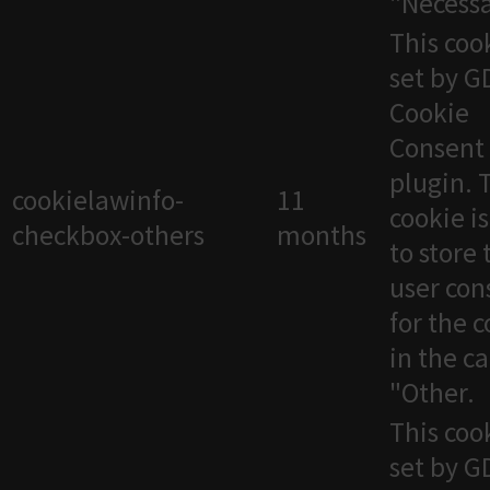
"Necessa
This cook
set by 
Cookie
Consent
plugin. 
cookielawinfo-
11
cookie i
checkbox-others
months
to store 
user con
for the 
in the c
"Other.
This cook
set by 