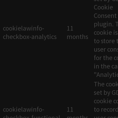
Cookie
Consent
plugin. 
cookielawinfo-
11
cookie i
checkbox-analytics
months
to store 
user con
for the 
in the c
"Analytic
The cook
set by 
cookie c
cookielawinfo-
11
to recor
checkbox-functional
months
user con