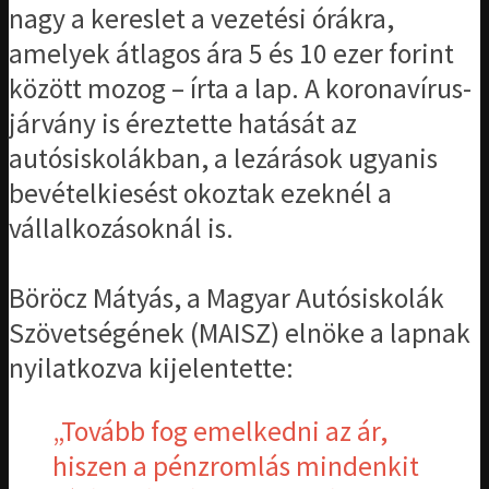
nagy a kereslet a vezetési órákra,
amelyek átlagos ára 5 és 10 ezer forint
között mozog – írta a lap. A koronavírus-
járvány is éreztette hatását az
autósiskolákban, a lezárások ugyanis
bevételkiesést okoztak ezeknél a
vállalkozásoknál is.
Böröcz Mátyás, a Magyar Autósiskolák
Szövetségének (MAISZ) elnöke a lapnak
nyilatkozva kijelentette:
„Tovább fog emelkedni az ár,
hiszen a pénzromlás mindenkit