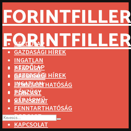
FORINTFILLER
FORINTFILLER
KEZDŐLAP
GAZDASÁGI HÍREK
INGATLAN
KEZDŐLAP
PÉNZÜGY
GAZDASÁGI HÍREK
GÉPJÁRMŰ
INGATLAN
FENNTARTHATÓSÁG
PÉNZÜGY
PODCAST
GÉPJÁRMŰ
KAPCSOLAT
FENNTARTHATÓSÁG
PODCAST
KAPCSOLAT