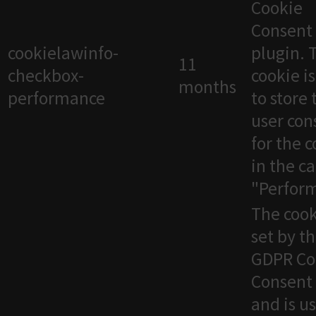
Cookie
Consent
cookielawinfo-
plugin. 
11
checkbox-
cookie i
months
performance
to store 
user con
for the 
in the c
"Perfor
The cook
set by t
GDPR Co
Consent 
and is u