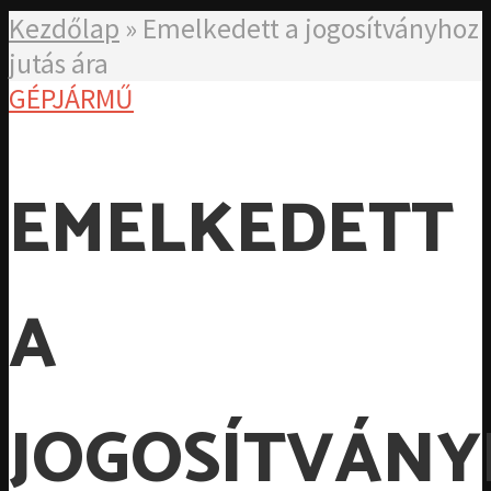
Kezdőlap
»
Emelkedett a jogosítványhoz
jutás ára
GÉPJÁRMŰ
EMELKEDETT
A
JOGOSÍTVÁN