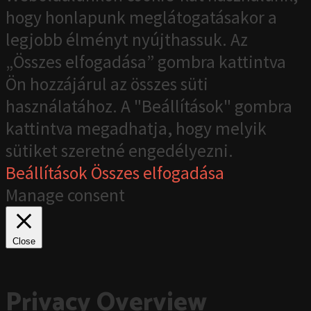
hogy honlapunk meglátogatásakor a
legjobb élményt nyújthassuk. Az
„Összes elfogadása” gombra kattintva
Ön hozzájárul az összes süti
használatához. A "Beállítások" gombra
kattintva megadhatja, hogy melyik
sütiket szeretné engedélyezni.
Beállítások
Összes elfogadása
Manage consent
Close
Privacy Overview