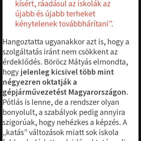
kísért, ráadásul az iskolák az
újabb és újabb terheket
kénytelenek továbbhárítani”.
Hangoztatta ugyanakkor azt is, hogy a
szolgáltatás iránt nem csökkent az
érdeklődés. Böröcz Mátyás elmondta,
hogy
jelenleg kicsivel több mint
négyezren oktatják a
gépjárművezetést Magyarországon
.
Pótlás is lenne, de a rendszer olyan
bonyolult, a szabályok pedig annyira
szigorúak, hogy nehézkes a képzés. A
„katás” változások miatt sok iskola