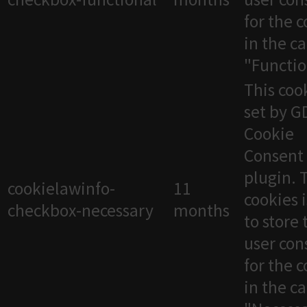
for the 
in the c
"Functio
This cook
set by 
Cookie
Consent
plugin. 
cookielawinfo-
11
cookies 
checkbox-necessary
months
to store 
user con
for the 
in the c