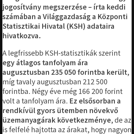
jogosítvány megszerzé­se – írta keddi
számában a Világgazdaság a Központi
Statisztikai Hivatal (KSH) adataira
hivatkozva.
A legfrissebb KSH-statisztikák szerint
egy átlagos tanfolyam ára
augusztusban 235 050 forintba került
,
míg tavaly augusztusban 212 500
forintba. Négy éve még 166 200 forint
volt a tanfolyam ára.
Ez elsősorban a
rendkívül gyors ütemben növekvő
üzemanyagárak következménye
, de az
is felfelé hajtotta az árakat, hogy nagyon