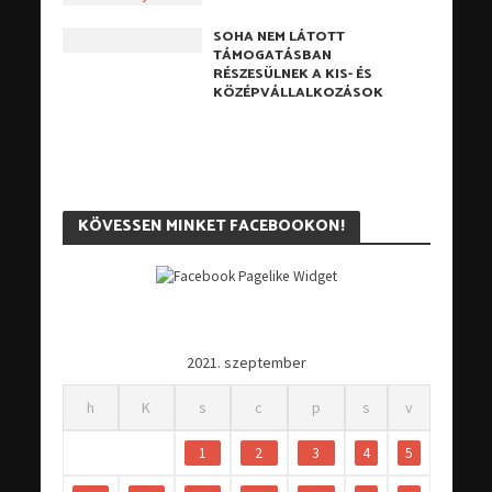
SOHA NEM LÁTOTT
TÁMOGATÁSBAN
RÉSZESÜLNEK A KIS- ÉS
KÖZÉPVÁLLALKOZÁSOK
KÖVESSEN MINKET FACEBOOKON!
2021. szeptember
h
K
s
c
p
s
v
1
2
3
4
5