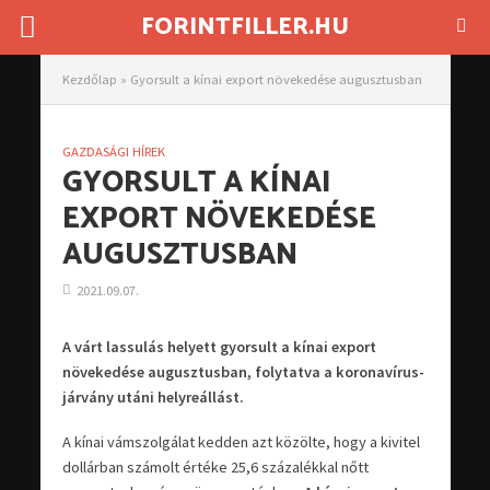
FORINTFILLER.HU
Kezdőlap
»
Gyorsult a kínai export növekedése augusztusban
GAZDASÁGI HÍREK
GYORSULT A KÍNAI
EXPORT NÖVEKEDÉSE
AUGUSZTUSBAN
2021.09.07.
A várt lassulás helyett gyorsult a kínai export
növekedése augusztusban, folytatva a koronavírus-
járvány utáni helyreállást.
A kínai vámszolgálat kedden azt közölte, hogy a kivitel
dollárban számolt értéke 25,6 százalékkal nőtt