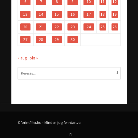
6
7
8
9
10
11
12
13
14
15
16
17
18
19
20
21
22
23
24
25
26
27
28
29
30
« aug
okt »
©forintfiller.hu - Minden jog fenntartva.