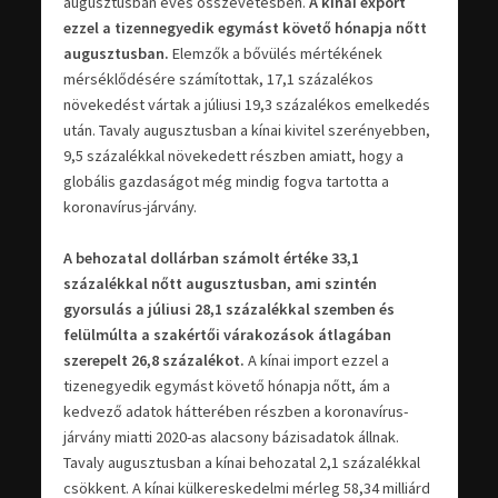
augusztusban éves összevetésben.
A kínai export
ezzel a tizennegyedik egymást követő hónapja nőtt
augusztusban.
Elemzők a bővülés mértékének
mérséklődésére számítottak, 17,1 százalékos
növekedést vártak a júliusi 19,3 százalékos emelkedés
után. Tavaly augusztusban a kínai kivitel szerényebben,
9,5 százalékkal növekedett részben amiatt, hogy a
globális gazdaságot még mindig fogva tartotta a
koronavírus-járvány.
A behozatal dollárban számolt értéke 33,1
százalékkal nőtt augusztusban, ami szintén
gyorsulás a júliusi 28,1 százalékkal szemben és
felülmúlta a szakértői várakozások átlagában
szerepelt 26,8 százalékot.
A kínai import ezzel a
tizenegyedik egymást követő hónapja nőtt, ám a
kedvező adatok hátterében részben a koronavírus-
járvány miatti 2020-as alacsony bázisadatok állnak.
Tavaly augusztusban a kínai behozatal 2,1 százalékkal
csökkent. A kínai külkereskedelmi mérleg 58,34 milliárd