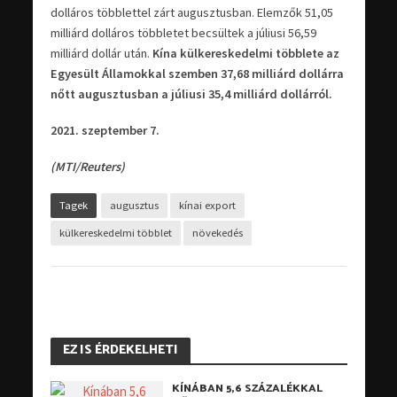
dolláros többlettel zárt augusztusban. Elemzők 51,05
milliárd dolláros többletet becsültek a júliusi 56,59
milliárd dollár után.
Kína külkereskedelmi többlete az
Egyesült Államokkal szemben 37,68 milliárd dollárra
nőtt augusztusban a júliusi 35,4 milliárd dollárról.
2021. szeptember 7.
(MTI/Reuters)
Tagek
augusztus
kínai export
külkereskedelmi többlet
növekedés
EZ IS ÉRDEKELHETI
KÍNÁBAN 5,6 SZÁZALÉKKAL