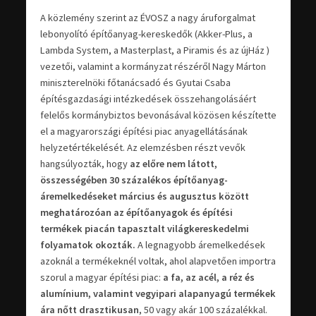
A közlemény szerint az ÉVOSZ a nagy áruforgalmat
lebonyolító építőanyag-kereskedők (Akker-Plus, a
Lambda System, a Masterplast, a Piramis és az újHáz )
vezetői, valamint a kormányzat részéről Nagy Márton
miniszterelnöki főtanácsadó és Gyutai Csaba
építésgazdasági intézkedések összehangolásáért
felelős kormánybiztos bevonásával közösen készítette
el a magyarországi építési piac anyagellátásának
helyzetértékelését. Az elemzésben részt vevők
hangsúlyozták, hogy
az előre nem látott,
összességében 30 százalékos építőanyag-
áremelkedéseket március és augusztus között
meghatározóan az építőanyagok és építési
termékek piacán tapasztalt világkereskedelmi
folyamatok okozták.
A legnagyobb áremelkedések
azoknál a termékeknél voltak, ahol alapvetően importra
szorul a magyar építési piac:
a fa, az acél, a réz és
alumínium, valamint vegyipari alapanyagú termékek
ára nőtt drasztikusan
, 50 vagy akár 100 százalékkal.