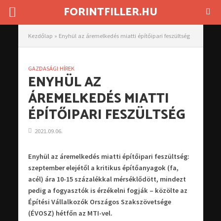
FORINTFILLER.HU
Kezdőlap
»
Enyhül az áremelkedés miatti építőipari feszültség
GAZDASÁGI HÍREK
ENYHÜL AZ
ÁREMELKEDÉS MIATTI
ÉPÍTŐIPARI FESZÜLTSÉG
2021.09.06.
Enyhül az áremelkedés miatti építőipari feszültség:
szeptember elejétől a kritikus építőanyagok (fa,
acél) ára 10-15 százalékkal mérséklődött, mindezt
pedig a fogyasztók is érzékelni fogják – közölte az
Építési Vállalkozók Országos Szakszövetsége
(ÉVOSZ) hétfőn az MTI-vel.