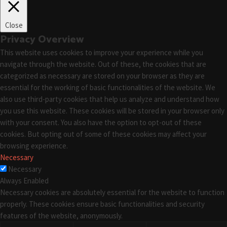
Close
Privacy Overview
This website uses cookies to improve your experience while you
navigate through the website. Out of these, the cookies that are
categorized as necessary are stored on your browser as they are
essential for the working of basic functionalities of the website. We
also use third-party cookies that help us analyze and understand how
you use this website. These cookies will be stored in your browser only
with your consent. You also have the option to opt-out of these
cookies. But opting out of some of these cookies may affect your
browsing experience.
Necessary
Necessary
Always Enabled
Necessary cookies are absolutely essential for the website to function
properly. These cookies ensure basic functionalities and security
features of the website, anonymously.