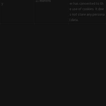
11 months
y
er has consented to th
e use of cookies. It doe
s not store any persona
l data.
Functional
Functional
Functional cookies help to perform certain functionalities like sharing
the content of the website on social media platforms, collect
feedbacks, and other third-party features.
Performance
Performance
Performance cookies are used to understand and analyze the key
performance indexes of the website which helps in delivering a better
user experience for the visitors.
Analytics
Analytics
Analytical cookies are used to understand how visitors interact with the
website. These cookies help provide information on metrics the