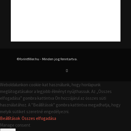
©forintfiller.hu - Minden jog fenntartva.
Weboldalunkon cookie-kat használunk, hogy honlapunk
meglátogatásakor a legjobb élményt nyújthassuk. Az „Összes
elfogadása” gombra kattintva Ön hozzájárul az összes süti
használatához. A "Beállítások" gombra kattintva megadhatja, hogy
melyik sütiket szeretné engedélyezni.
Beállítások
Összes elfogadása
Manage consent