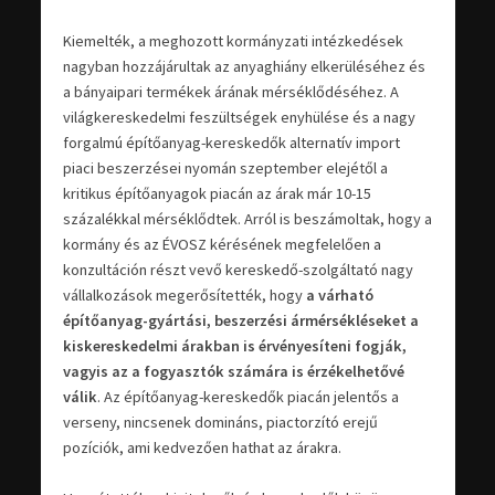
Kiemelték, a meghozott kormányzati intézkedések
nagyban hozzájárultak az anyaghiány elkerüléséhez és
a bányaipari termékek árának mérséklődéséhez. A
világkereskedelmi feszültségek enyhülése és a nagy
forgalmú építőanyag-kereskedők alternatív import
piaci beszerzései nyomán szeptember elejétől a
kritikus építőanyagok piacán az árak már 10-15
százalékkal mérséklődtek. Arról is beszámoltak, hogy a
kormány és az ÉVOSZ kérésének megfelelően a
konzultáción részt vevő kereskedő-szolgáltató nagy
vállalkozások megerősítették, hogy
a várható
építőanyag-gyártási, beszerzési ármérsékléseket a
kiskereskedelmi árakban is érvényesíteni fogják,
vagyis az a fogyasztók számára is érzékelhetővé
válik
. Az építőanyag-kereskedők piacán jelentős a
verseny, nincsenek domináns, piactorzító erejű
pozíciók, ami kedvezően hathat az árakra.