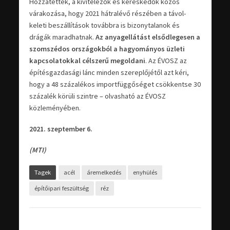
Hozzátették, a kivitelezők és kereskedők közös
várakozása, hogy 2021 hátralévő részében a távol-
keleti beszállítások továbbra is bizonytalanok és
drágák maradhatnak.
Az anyagellátást elsődlegesen a
szomszédos országokból a hagyományos üzleti
kapcsolatokkal célszerű megoldani
. Az ÉVOSZ az
építésgazdasági lánc minden szereplőjétől azt kéri,
hogy a 48 százalékos importfüggőséget csökkentse 30
százalék körüli szintre – olvasható az ÉVOSZ
közleményében.
2021. szeptember 6.
(MTI)
Tagek
acél
áremelkedés
enyhülés
építőipari feszültség
réz