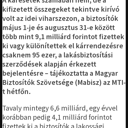
A káresetek számában nem, de a
kifizetett összegeket tekintve kirívó
volt az idei viharszezon, a biztosítók
május 1-je és augusztus 31-e között
több mint 9,1 milliárd forintot fizettek
ki vagy különítettek el kárrendezésre
csaknem 95 ezer, a lakásbiztosítási
szerződések alapján érkezett
bejelentésre – tájékoztatta a Magyar
Biztosítók Szövetsége (Mabisz) az MTI-
t hétfőn.
Tavaly mintegy 6,6 milliárd, egy évvel
korábban pedig 4,1 milliárd forintot
fizettek ki a biztosítók a lakossági