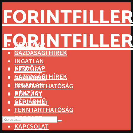
FORINTFILLER
FORINTFILLER
KEZDŐLAP
GAZDASÁGI HÍREK
INGATLAN
KEZDŐLAP
PÉNZÜGY
GAZDASÁGI HÍREK
GÉPJÁRMŰ
INGATLAN
FENNTARTHATÓSÁG
PÉNZÜGY
PODCAST
GÉPJÁRMŰ
KAPCSOLAT
FENNTARTHATÓSÁG
PODCAST
KAPCSOLAT