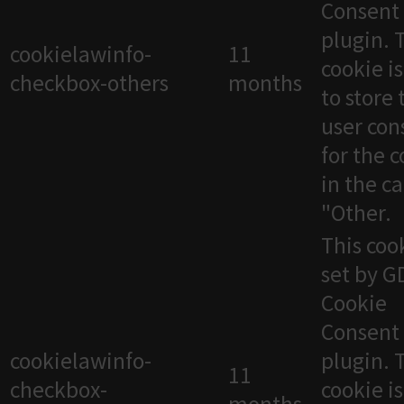
Consent
plugin. 
cookielawinfo-
11
cookie i
checkbox-others
months
to store 
user con
for the 
in the c
"Other.
This cook
set by 
Cookie
Consent
cookielawinfo-
plugin. 
11
checkbox-
cookie i