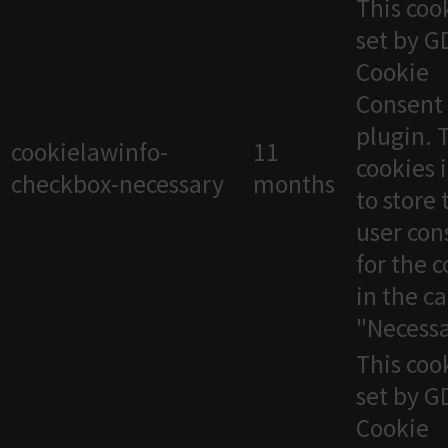
This cook
set by 
Cookie
Consent
plugin. 
cookielawinfo-
11
cookies 
checkbox-necessary
months
to store 
user con
for the 
in the c
"Necessa
This cook
set by 
Cookie