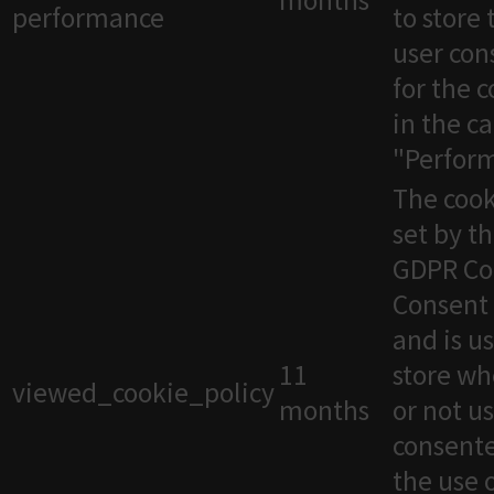
months
performance
to store 
user con
for the 
in the c
"Perfor
The cook
set by t
GDPR Co
Consent 
and is u
11
store wh
viewed_cookie_policy
months
or not u
consente
the use 