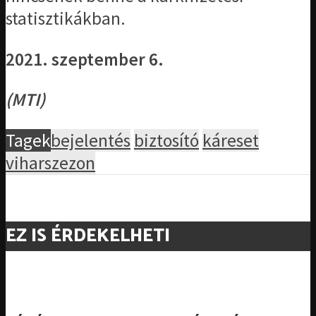
statisztikákban.
2021. szeptember 6.
(MTI)
Tagek
bejelentés
biztosító
káreset
viharszezon
EZ IS ÉRDEKELHETI