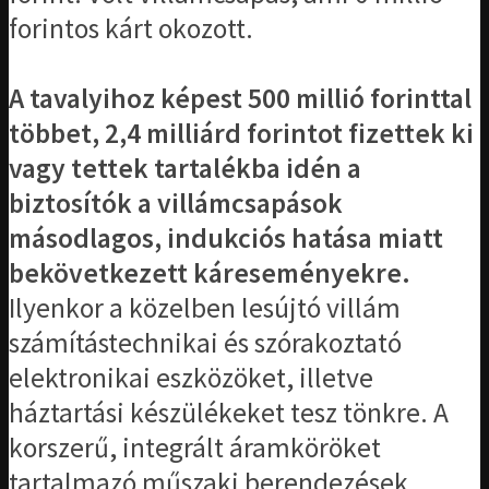
forintos kárt okozott.
A tavalyihoz képest 500 millió forinttal
többet, 2,4 milliárd forintot fizettek ki
vagy tettek tartalékba idén a
biztosítók a villámcsapások
másodlagos, indukciós hatása miatt
bekövetkezett káreseményekre.
Ilyenkor a közelben lesújtó villám
számítástechnikai és szórakoztató
elektronikai eszközöket, illetve
háztartási készülékeket tesz tönkre. A
korszerű, integrált áramköröket
tartalmazó műszaki berendezések