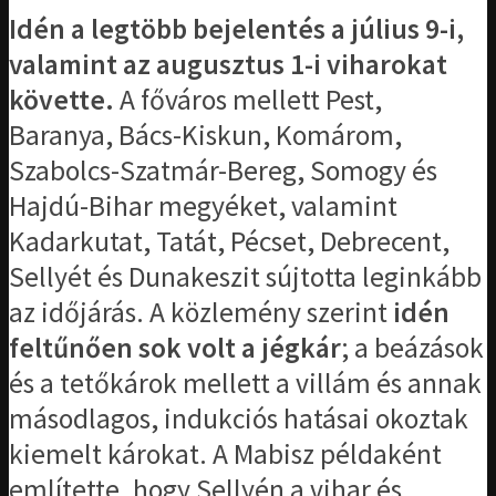
Idén a legtöbb bejelentés a július 9-i,
valamint az augusztus 1-i viharokat
követte.
A főváros mellett Pest,
Baranya, Bács-Kiskun, Komárom,
Szabolcs-Szatmár-Bereg, Somogy és
Hajdú-Bihar megyéket, valamint
Kadarkutat, Tatát, Pécset, Debrecent,
Sellyét és Dunakeszit sújtotta leginkább
az időjárás. A közlemény szerint
idén
feltűnően sok volt a jégkár
; a beázások
és a tetőkárok mellett a villám és annak
másodlagos, indukciós hatásai okoztak
kiemelt károkat. A Mabisz példaként
említette, hogy Sellyén a vihar és