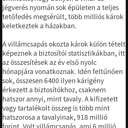
jégverés nyomán sok épületen a teljes
tetőfedés megsérült, több milliós károk
keletkeztek a házakban.
A villámcsapás okozta károk külön tételt
képeznek a biztosítói statisztikákban, itt
az összesítések az év első nyolc
hónapjára vonatkoznak. Idén feltűnően
sok, összesen 6400 ilyen kárigény
érkezett a biztosítókhoz, csaknem
hatszor annyi, mint tavaly. A kifizetett
vagy tartalékolt összeg is több mint
hatszorosa a tavalyinak, 918 millió
forint. Volt villámcsapás, ami 6 millió