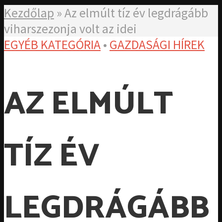
Kezdőlap
»
Az elmúlt tíz év legdrágább
viharszezonja volt az idei
EGYÉB KATEGÓRIA
•
GAZDASÁGI HÍREK
AZ ELMÚLT
TÍZ ÉV
LEGDRÁGÁBB