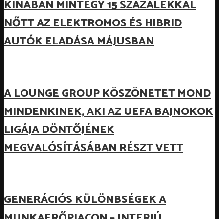
KÍNÁBAN MINTEGY 15 SZÁZALÉKKAL
NŐTT AZ ELEKTROMOS ÉS HIBRID
AUTÓK ELADÁSA MÁJUSBAN
A LOUNGE GROUP KÖSZÖNETET MOND
MINDENKINEK, AKI AZ UEFA BAJNOKOK
LIGÁJA DÖNTŐJÉNEK
MEGVALÓSÍTÁSÁBAN RÉSZT VETT
GENERÁCIÓS KÜLÖNBSÉGEK A
MUNKAERŐPIACON – INTERJÚ