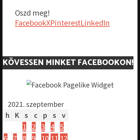
Oszd meg!
Facebook
X
Pinterest
LinkedIn
KÖVESSEN MINKET FACEBOOKON!
2021. szeptember
h
K
s
c
p
s
v
1
2
3
4
5
6
7
8
9
10
11
12