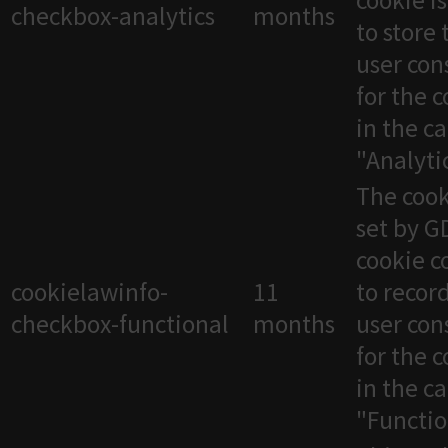
cookie i
checkbox-analytics
months
to store 
user con
for the 
in the c
"Analytic
The cook
set by 
cookie c
cookielawinfo-
11
to recor
checkbox-functional
months
user con
for the 
in the c
"Functio