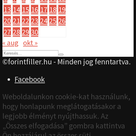
13
14
15
16
17
18
19
20
21
22
23
24
25
26
27
28
29
30
« aug
okt »
©forintfiller.hu - Minden jog fenntartva.
Facebook
Weboldalunkon cookie-kat használunk,
hogy honlapunk meglátogatásakor a
legjobb élményt nyújthassuk. Az
„Összes elfogadása” gombra kattintva
Ön hozzájárul az összes süti