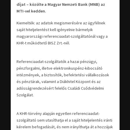
díjat – közölte a Magyar Nemzeti Bank (MNB) az
MTI-vel kedden.
Kiemelték: az adatok megismerésére az ügyfélnek
saját hiteljelentést kell igényelnie bármelyik
magyarországi referenciaadat-szolgáltatónál vagy a
KHR-t működtető BISZ Zrt.-nél.
Referenciaadat-szolgáltatók a hazai pénzügyi,
pénzforgalmi, illetve elektronikuspénz-kibocsátó
intézmények, a biztosítók, befektetési vállalkozások
és pénztárak, valamint a Diákhitel Központ és az
adósságrendezésért felelős Családi Csődvédelmi
Szolgálat.
A KHR-törvény alapján egyetlen referenciaadat-
szolgáltató sem utasíthatja el a saját hiteljelentés iránti
kérelem befogadását, és nem irányíthatja át a hozzájuk