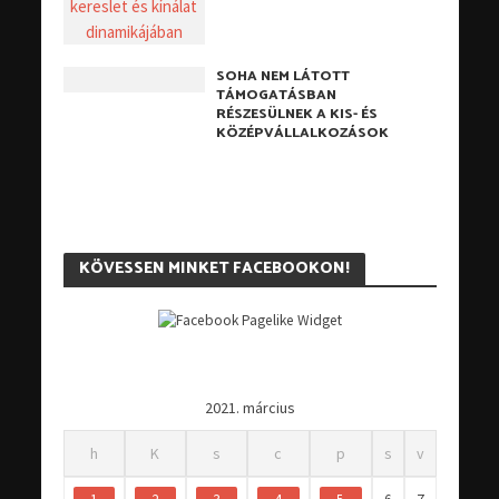
SOHA NEM LÁTOTT
TÁMOGATÁSBAN
RÉSZESÜLNEK A KIS- ÉS
KÖZÉPVÁLLALKOZÁSOK
KÖVESSEN MINKET FACEBOOKON!
2021. március
h
K
s
c
p
s
v