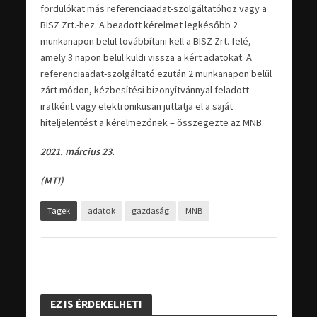
fordulókat más referenciaadat-szolgáltatóhoz vagy a
BISZ Zrt.-hez. A beadott kérelmet legkésőbb 2
munkanapon belül továbbítani kell a BISZ Zrt. felé,
amely 3 napon belül küldi vissza a kért adatokat. A
referenciaadat-szolgáltató ezután 2 munkanapon belül
zárt módon, kézbesítési bizonyítvánnyal feladott
iratként vagy elektronikusan juttatja el a saját
hiteljelentést a kérelmezőnek – összegezte az MNB.
2021. március 23.
(MTI)
Tagek
adatok
gazdaság
MNB
EZ IS ÉRDEKELHETI