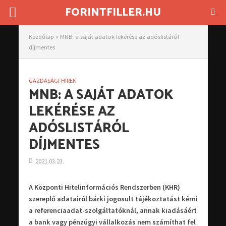
FORINTFILLER.HU
Kezdőlap
»
MNB: a saját adatok lekérése az adóslistáról
díjmentes
GAZDASÁGI HÍREK
MNB: A SAJÁT ADATOK
LEKÉRÉSE AZ
ADÓSLISTÁRÓL
DÍJMENTES
2021.03.23.
A Központi Hitelinformációs Rendszerben (KHR)
szereplő adatairól bárki jogosult tájékoztatást kérni
a referenciaadat-szolgáltatóknál, annak kiadásáért
a bank vagy pénzügyi vállalkozás nem számíthat fel