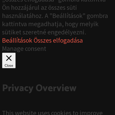
Ön hozzájárul az összes süti
használatához. A "Beállítások" gombra
kattintva megadhatja, hogy melyik
sütiket szeretné engedélyezni.
Beállítások
Összes elfogadása
Manage consent
Close
Privacy Overview
This website uses cookies to improve