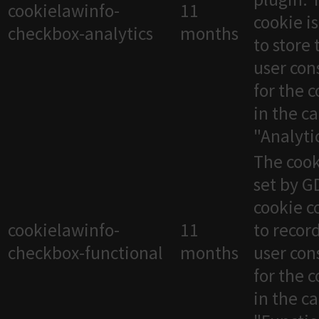
cookielawinfo-
11
cookie i
checkbox-analytics
months
to store 
user con
for the 
in the c
"Analytic
The cook
set by 
cookie c
cookielawinfo-
11
to recor
checkbox-functional
months
user con
for the 
in the c