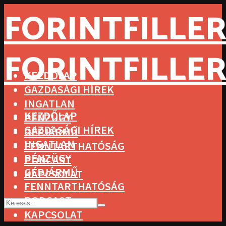
FORINTFILLER
FORINTFILLER
KEZDŐLAP
GAZDASÁGI HÍREK
INGATLAN
KEZDŐLAP
PÉNZÜGY
GAZDASÁGI HÍREK
GÉPJÁRMŰ
INGATLAN
FENNTARTHATÓSÁG
PÉNZÜGY
PODCAST
GÉPJÁRMŰ
KAPCSOLAT
FENNTARTHATÓSÁG
PODCAST
KAPCSOLAT