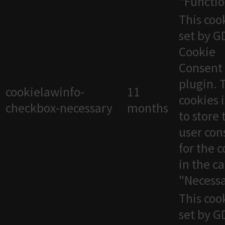
"Functio
This cook
set by 
Cookie
Consent
plugin. 
cookielawinfo-
11
cookies 
checkbox-necessary
months
to store 
user con
for the 
in the c
"Necessa
This cook
set by 