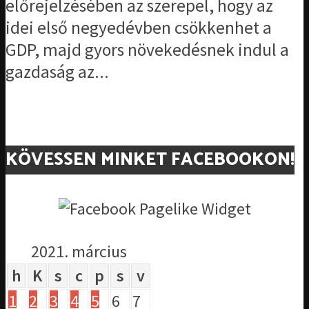
előrejelzésében az szerepel, hogy az
idei első negyedévben csökkenhet a
GDP, majd gyors növekedésnek indul a
gazdaság az...
KÖVESSEN MINKET FACEBOOKON!
2021. március
h
K
s
c
p
s
v
1
2
3
4
5
6
7