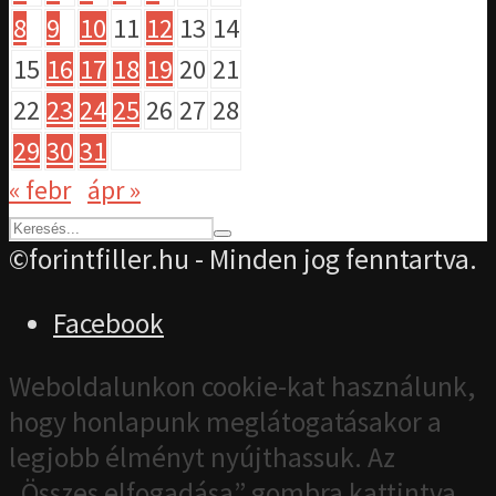
8
9
10
11
12
13
14
15
16
17
18
19
20
21
22
23
24
25
26
27
28
29
30
31
« febr
ápr »
©forintfiller.hu - Minden jog fenntartva.
Facebook
Weboldalunkon cookie-kat használunk,
hogy honlapunk meglátogatásakor a
legjobb élményt nyújthassuk. Az
„Összes elfogadása” gombra kattintva