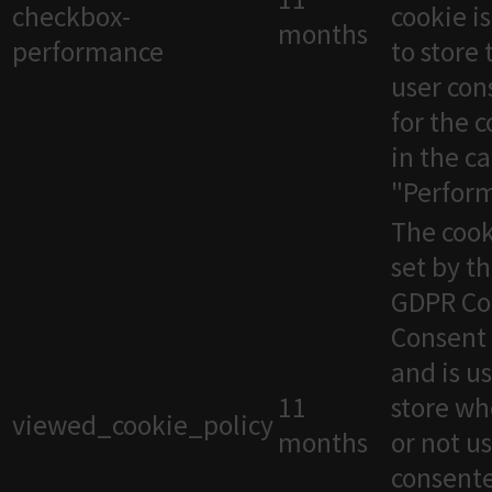
checkbox-
cookie i
months
performance
to store 
user con
for the 
in the c
"Perfor
The cook
set by t
GDPR Co
Consent 
and is u
11
store wh
viewed_cookie_policy
months
or not u
consente