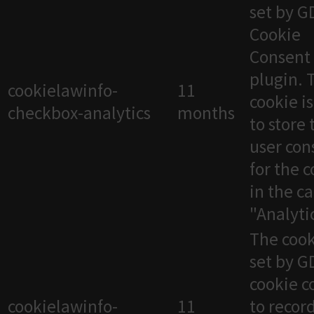
set by 
Cookie
Consent
plugin. 
cookielawinfo-
11
cookie i
checkbox-analytics
months
to store 
user con
for the 
in the c
"Analytic
The cook
set by 
cookie c
cookielawinfo-
11
to recor