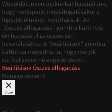
Weboldalunkon cookie-kat használunk,
hogy honlapunk meglátogatásakor a
legjobb élményt nyújthassuk. Az
„Összes elfogadása” gombra kattintva
Ön hozzájárul az összes süti
használatához. A "Beállítások" gombra
kattintva megadhatja, hogy melyik
sütiket szeretné engedélyezni.
Beállítások
Összes elfogadása
Manage consent
Close