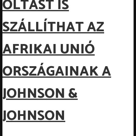
OLTÁST IS
SZÁLLÍTHAT AZ
AFRIKAI UNIÓ
ORSZÁGAINAK A
JOHNSON &
JOHNSON