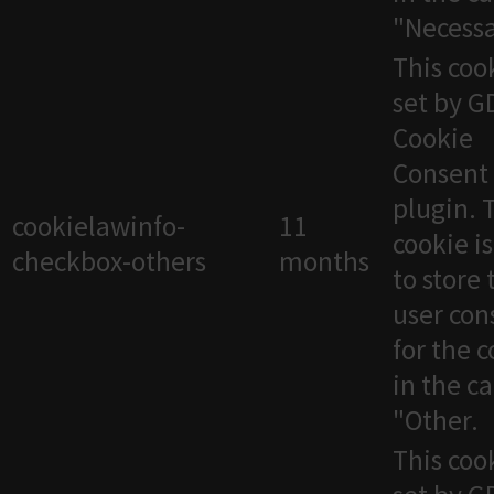
"Necessa
This cook
set by 
Cookie
Consent
plugin. 
cookielawinfo-
11
cookie i
checkbox-others
months
to store 
user con
for the 
in the c
"Other.
This cook