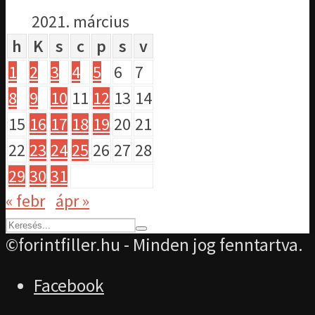
2021. március
h
K
s
c
p
s
v
1
2
3
4
5
6
7
8
9
10
11
12
13
14
15
16
17
18
19
20
21
22
23
24
25
26
27
28
29
30
31
« febr
ápr »
©forintfiller.hu - Minden jog fenntartva.
Facebook