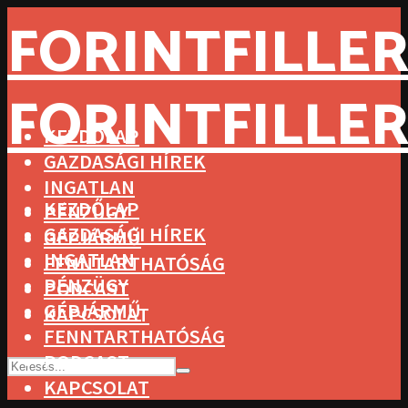
FORINTFILLER
FORINTFILLER
KEZDŐLAP
GAZDASÁGI HÍREK
INGATLAN
KEZDŐLAP
PÉNZÜGY
GAZDASÁGI HÍREK
GÉPJÁRMŰ
INGATLAN
FENNTARTHATÓSÁG
PÉNZÜGY
PODCAST
GÉPJÁRMŰ
KAPCSOLAT
FENNTARTHATÓSÁG
PODCAST
KAPCSOLAT