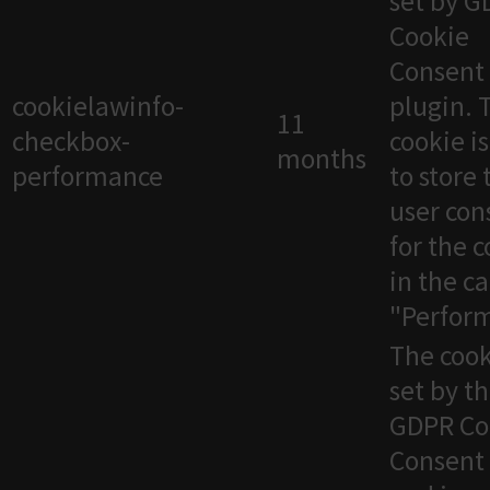
set by 
Cookie
Consent
cookielawinfo-
plugin. 
11
checkbox-
cookie i
months
performance
to store 
user con
for the 
in the c
"Perfor
The cook
set by t
GDPR Co
Consent 