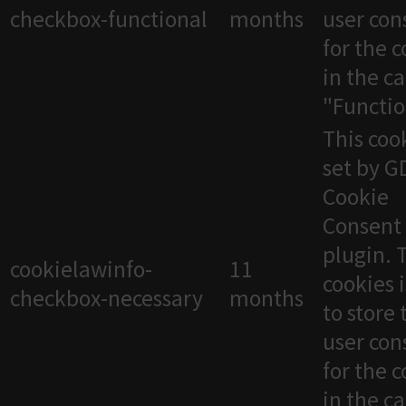
checkbox-functional
months
user con
for the 
in the c
"Functio
This cook
set by 
Cookie
Consent
plugin. 
cookielawinfo-
11
cookies 
checkbox-necessary
months
to store 
user con
for the 
in the c