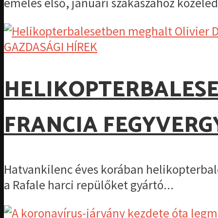
emelés első, januári szakaszához közeledv
GAZDASÁGI HÍREK
HELIKOPTERBALESE
FRANCIA FEGYVERGY
Hatvankilenc éves korában helikopterbale
a Rafale harci repülőket gyártó...