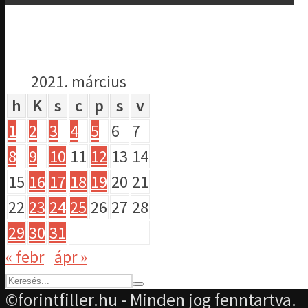
2021. március
h
K
s
c
p
s
v
1
2
3
4
5
6
7
8
9
10
11
12
13
14
15
16
17
18
19
20
21
22
23
24
25
26
27
28
29
30
31
« febr
ápr »
©forintfiller.hu - Minden jog fenntartva.