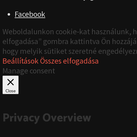
Facebook
Weboldalunkon cookie-kat használunk, h
elfogadása” gombra kattintva Ön hozzájár
hogy melyik sütiket szeretné engedélyez
Beállítások
Összes elfogadása
Manage consent
Close
Privacy Overview