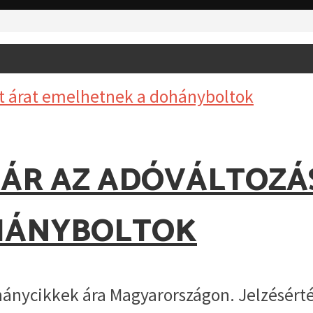
MÁR AZ ADÓVÁLTOZÁ
HÁNYBOLTOK
ánycikkek ára Magyarországon. Jelzésérté