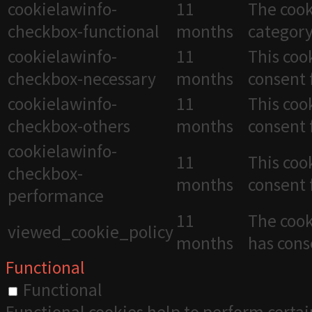
cookielawinfo-
11
The cook
checkbox-functional
months
category
cookielawinfo-
11
This coo
checkbox-necessary
months
consent 
cookielawinfo-
11
This coo
checkbox-others
months
consent 
cookielawinfo-
11
This coo
checkbox-
months
consent 
performance
11
The cook
viewed_cookie_policy
months
has cons
Functional
Functional