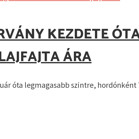
RVÁNY KEZDETE ÓT
LAJFAJTA ÁRA
nuár óta legmagasabb szintre, hordónként 