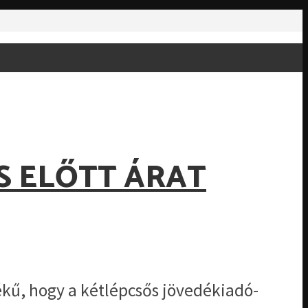
S ELŐTT ÁRAT
kű, hogy a kétlépcsős jövedékiadó-