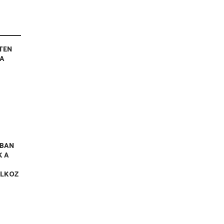
TEN
RA
BAN
K A
ALKOZ