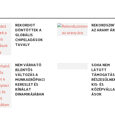
REKORDOT
REKORDSZIN
DÖNTÖTTEK A
AZ ARANY Á
GLOBÁLIS
CHIPELADÁSOK
TAVALY
NEM VÁRHATÓ
SOHA NEM
JELENTŐS
LÁTOTT
VÁLTOZÁS A
TÁMOGATÁS
MUNKAERŐPIACI
RÉSZESÜLNE
KERESLET ÉS
KIS- ÉS
KÍNÁLAT
KÖZÉPVÁLL
DINAMIKÁJÁBAN
ÁSOK