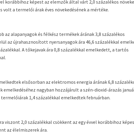
l korábbihoz képest az elemzők által várt 2,0 százalékos növek
os volt a termelői árak éves növekedésének a mértéke.
b az alapanyagok és félkész termékek árának 3,8 százalékos
elül az újrahasznosított nyersanyagok ára 46,6 százalékkal emelk
zázalékkal. A tőkejavak ára 0,8 százalékkal emelkedett, a tartós
al.
emelkedtek elsősorban az elektromos energia árának 6,8 százalék
k emelkedéséhez nagyban hozzájárult a szén-dioxid-árazás januá
a termelőiárak 1,4 százalékkal emelkedtek februárban.
ra viszont 2,0 százalékkal csökkent az egy évvel korábbihoz képes
ent az élelmiszerek ára.