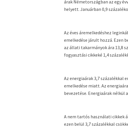
árak Németországban az egy évve
helyett. Januárban 0,9 százalék
Az éves áremelkedéshez leginkáb
emelkedése járult hozzá. Ezen b
az állati takarmányok ára 13,8 s
fogyasztási cikkeké 1,4 százalékk
Az energiaárak 3,7 százalékkal 
emelkedése miatt. Az energiaára
bevezetése. Energiaárak nélkül 
A nem tartós használati cikkek á
ezen belül 3,7 százalékkal csökk