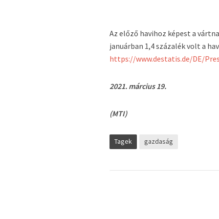
Az előző havihoz képest a vártn
januárban 1,4 százalék volt a ha
https://www.destatis.de/DE/Pr
2021. március 19.
(MTI)
Tagek
gazdaság