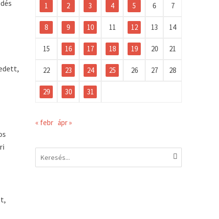
edés
1
2
3
4
5
6
7
8
9
10
11
12
13
14
15
16
17
18
19
20
21
edett,
22
23
24
25
26
27
28
29
30
31
« febr
ápr »
os
ri
t,