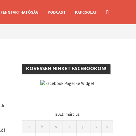
FENNTARTHATÓSÁG
PODCAST
KAPCSOLAT
KÖVESSEN MINKET FACEBOOKON!
 a
2021. március
h
K
s
c
p
s
v
lői