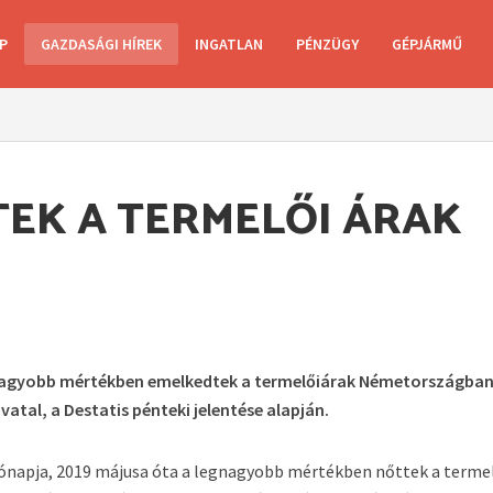
P
GAZDASÁGI HÍREK
INGATLAN
PÉNZÜGY
GÉPJÁRMŰ
EK A TERMELŐI ÁRAK
gnagyobb mértékben emelkedtek a termelőiárak Németországban
vatal, a Destatis pénteki jelentése alapján.
hónapja, 2019 májusa óta a legnagyobb mértékben nőttek a terme