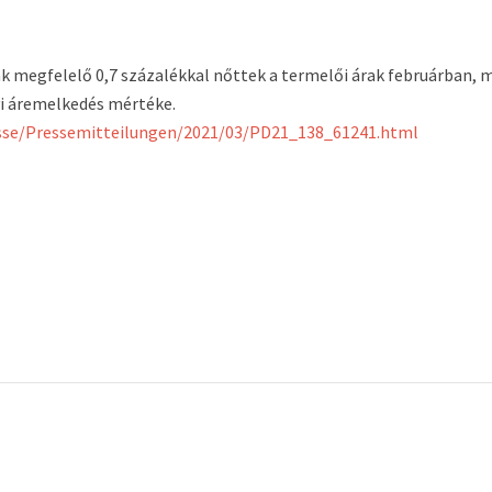
ak megfelelő 0,7 százalékkal nőttek a termelői árak februárban, 
vi áremelkedés mértéke.
esse/Pressemitteilungen/2021/03/PD21_138_61241.html