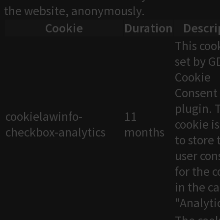
the website, anonymously.
Cookie
Duration
Descri
This cook
set by 
Cookie
Consent
plugin. 
cookielawinfo-
11
cookie i
checkbox-analytics
months
to store 
user con
for the 
in the c
"Analytic