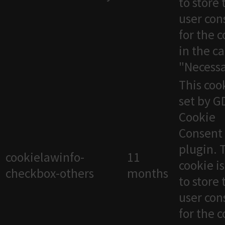
to store 
user con
for the 
in the c
"Necessa
This cook
set by 
Cookie
Consent
plugin. 
cookielawinfo-
11
cookie i
checkbox-others
months
to store 
user con
for the 