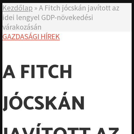
Kezdőlap
»
A Fitch jócskán javított az
idei lengyel GDP-növekedési
várakozásán
GAZDASÁGI HÍREK
A FITCH
JÓCSKÁN