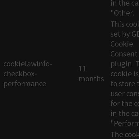
in the c
"Other.
This cook
set by 
Cookie
Consent
cookielawinfo-
plugin. 
11
checkbox-
cookie i
months
performance
to store 
user con
for the 
in the c
"Perfor
The cook