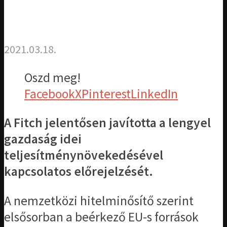
2021.03.18.
Oszd meg!
Facebook
X
Pinterest
LinkedIn
A Fitch jelentősen javította a lengyel
gazdaság idei
teljesítménynövekedésével
kapcsolatos előrejelzését.
A nemzetközi hitelminősítő szerint
elsősorban a beérkező EU-s források