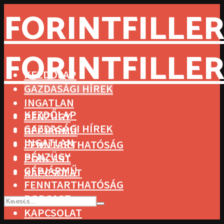
FORINTFILLER
FORINTFILLER
KEZDŐLAP
GAZDASÁGI HÍREK
INGATLAN
KEZDŐLAP
PÉNZÜGY
GAZDASÁGI HÍREK
GÉPJÁRMŰ
INGATLAN
FENNTARTHATÓSÁG
PÉNZÜGY
PODCAST
GÉPJÁRMŰ
KAPCSOLAT
FENNTARTHATÓSÁG
PODCAST
KAPCSOLAT