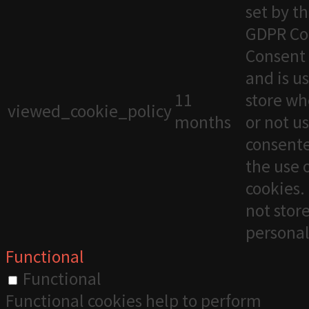
set by t
GDPR Co
Consent 
and is u
11
store wh
viewed_cookie_policy
months
or not u
consente
the use 
cookies. 
not stor
personal
Functional
Functional
Functional cookies help to perform