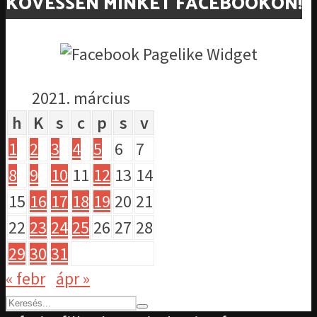
KÖVESSEN MINKET FACEBOOKON!
2021. március
h
K
s
c
p
s
v
1
2
3
4
5
6
7
8
9
10
11
12
13
14
15
16
17
18
19
20
21
22
23
24
25
26
27
28
29
30
31
« febr
ápr »