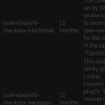
The cook
set by 
cookie c
cookielawinfo-
11
to recor
checkbox-functional
months
user con
for the 
in the c
"Functio
This cook
set by 
Cookie
Consent
plugin. 
cookielawinfo-
11
cookies 
checkbox-necessary
months