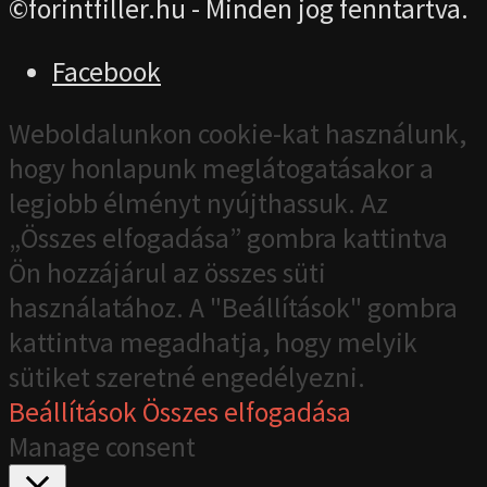
©forintfiller.hu - Minden jog fenntartva.
Facebook
Weboldalunkon cookie-kat használunk,
hogy honlapunk meglátogatásakor a
legjobb élményt nyújthassuk. Az
„Összes elfogadása” gombra kattintva
Ön hozzájárul az összes süti
használatához. A "Beállítások" gombra
kattintva megadhatja, hogy melyik
sütiket szeretné engedélyezni.
Beállítások
Összes elfogadása
Manage consent