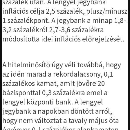
százalék után. A lengyel jegybank
inflációs célja 2,5 százalék, plusz/mínusz
1 százalékpont. A jegybank a minap 1,8-
3,2 százalékról 2,7-3,6 százalékra
módosította idei inflációs előrejelzését.
A hitelminősítő úgy véli továbbá, hogy
az idén marad a rekordalacsony, 0,1
százalékos kamat, amit jövőre 20
bázisponttal 0,3 százalékra emel a
lengyel központi bank. A lengyel
jegybank a napokban döntött arról,
hogy nem változtat a tavaly május óta
érvényes 0,1 százalékos alapkamaton.