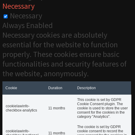
Necessary
Necessary
Always Enabled
Necessary cookies are absolutely
essential for the website to function
properly. These cookies ensure basic
functionalities and security features of
the website, anonymously.
Cookie
Duration
Description
This cookie is set by GDPR
Cookie Consent plugin. The
cookielawinfo-
11 months
cookie is used to store the user
checkbox-analytics
consent for the cookies in the
category "Analytics".
The cookie is set by GDPR
cookielawinfo-
cookie consent to record the
11 months