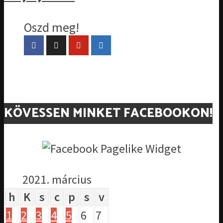
Oszd meg!
KÖVESSEN MINKET FACEBOOKON!
2021. március
h
K
s
c
p
s
v
1
2
3
4
5
6
7