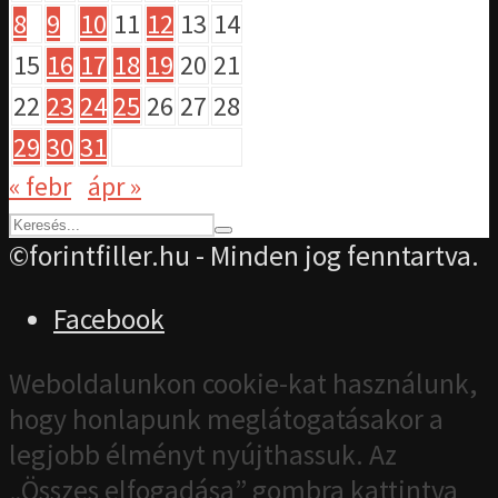
8
9
10
11
12
13
14
15
16
17
18
19
20
21
22
23
24
25
26
27
28
29
30
31
« febr
ápr »
©forintfiller.hu - Minden jog fenntartva.
Facebook
Weboldalunkon cookie-kat használunk,
hogy honlapunk meglátogatásakor a
legjobb élményt nyújthassuk. Az
„Összes elfogadása” gombra kattintva