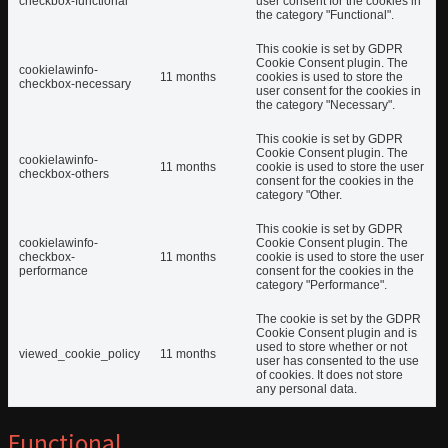
checkbox-functional
user consent for the cookies in
the category "Functional".
This cookie is set by GDPR
Cookie Consent plugin. The
cookielawinfo-
11 months
cookies is used to store the
checkbox-necessary
user consent for the cookies in
the category "Necessary".
This cookie is set by GDPR
Cookie Consent plugin. The
cookielawinfo-
11 months
cookie is used to store the user
checkbox-others
consent for the cookies in the
category "Other.
This cookie is set by GDPR
cookielawinfo-
Cookie Consent plugin. The
checkbox-
11 months
cookie is used to store the user
performance
consent for the cookies in the
category "Performance".
The cookie is set by the GDPR
Cookie Consent plugin and is
used to store whether or not
viewed_cookie_policy
11 months
user has consented to the use
of cookies. It does not store
any personal data.
Functional