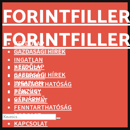
FORINTFILLER
FORINTFILLER
KEZDŐLAP
GAZDASÁGI HÍREK
INGATLAN
KEZDŐLAP
PÉNZÜGY
GAZDASÁGI HÍREK
GÉPJÁRMŰ
INGATLAN
FENNTARTHATÓSÁG
PÉNZÜGY
PODCAST
GÉPJÁRMŰ
KAPCSOLAT
FENNTARTHATÓSÁG
PODCAST
KAPCSOLAT