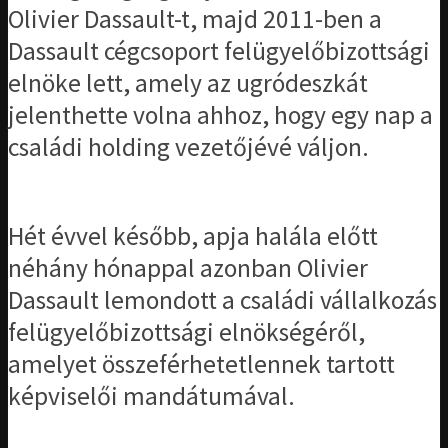
Olivier Dassault-t, majd 2011-ben a
Dassault cégcsoport felügyelőbizottsági
elnöke lett, amely az ugródeszkát
jelenthette volna ahhoz, hogy egy nap a
családi holding vezetőjévé váljon.
Hét évvel később, apja halála előtt
néhány hónappal azonban Olivier
Dassault lemondott a családi vállalkozás
felügyelőbizottsági elnökségéről,
amelyet összeférhetetlennek tartott
képviselői mandátumával.