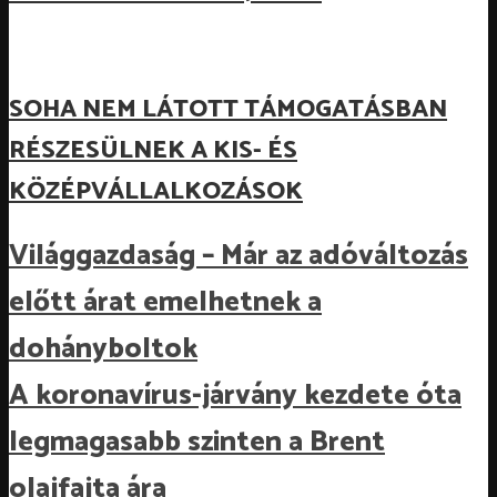
SOHA NEM LÁTOTT TÁMOGATÁSBAN
RÉSZESÜLNEK A KIS- ÉS
KÖZÉPVÁLLALKOZÁSOK
Világgazdaság – Már az adóváltozás
előtt árat emelhetnek a
dohányboltok
A koronavírus-járvány kezdete óta
legmagasabb szinten a Brent
olajfajta ára