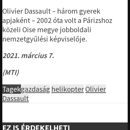
Olivier Dassault – három gyerek
apjaként – 2002 óta volt a Párizshoz
közeli Oise megye jobboldali
nemzetgyűlési képviselője.
2021. március 7.
(MTI)
Tagek
gazdaság
helikopter
Olivier
Dassault
EZ IS ÉRDEKELHETI