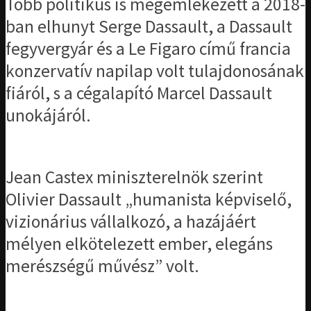
Több politikus is megemlékezett a 2018-
ban elhunyt Serge Dassault, a Dassault
fegyvergyár és a Le Figaro című francia
konzervatív napilap volt tulajdonosának
fiáról, s a cégalapító Marcel Dassault
unokájáról.
Jean Castex miniszterelnök szerint
Olivier Dassault „humanista képviselő,
vizionárius vállalkozó, a hazájáért
mélyen elkötelezett ember, elegáns
merészségű művész” volt.