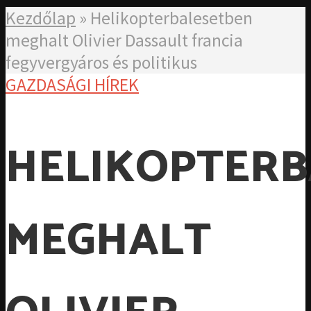
Kezdőlap
»
Helikopterbalesetben
meghalt Olivier Dassault francia
fegyvergyáros és politikus
GAZDASÁGI HÍREK
HELIKOPTERB
MEGHALT