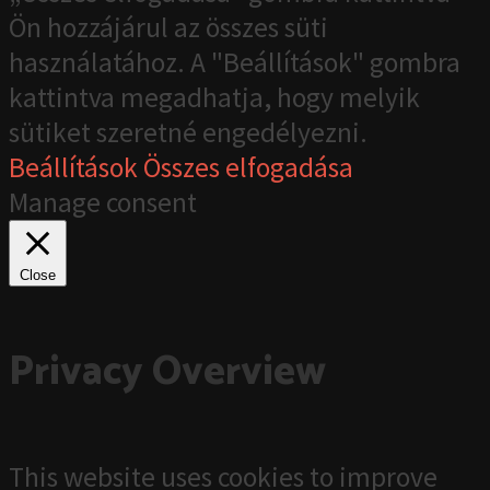
Ön hozzájárul az összes süti
használatához. A "Beállítások" gombra
kattintva megadhatja, hogy melyik
sütiket szeretné engedélyezni.
Beállítások
Összes elfogadása
Manage consent
Close
Privacy Overview
This website uses cookies to improve