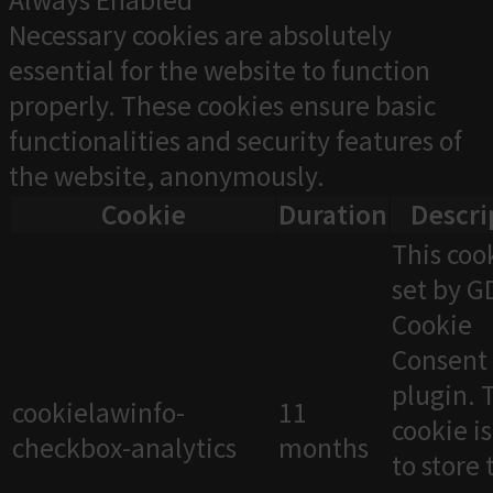
Always Enabled
Necessary cookies are absolutely
essential for the website to function
properly. These cookies ensure basic
functionalities and security features of
the website, anonymously.
Cookie
Duration
Descri
This cook
set by 
Cookie
Consent
plugin. 
cookielawinfo-
11
cookie i
checkbox-analytics
months
to store 