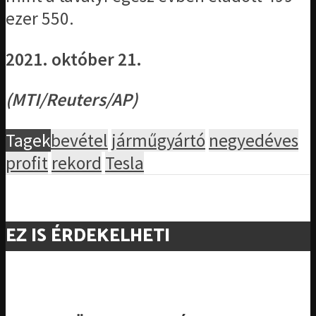
ezer 550.
2021. október 21.
(MTI/Reuters/AP)
Tagek
bevétel
járműgyártó
negyedéves
profit
rekord
Tesla
EZ IS ÉRDEKELHETI