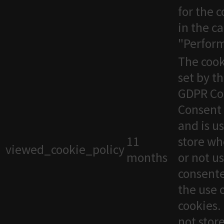
for the 
in the c
"Perfor
The cook
set by t
GDPR Co
Consent 
and is u
11
store wh
viewed_cookie_policy
months
or not u
consente
the use 
cookies. 
not stor