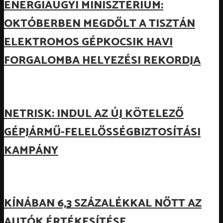
ENERGIAÜGYI MINISZTÉRIUM:
OKTÓBERBEN MEGDŐLT A TISZTÁN
ELEKTROMOS GÉPKOCSIK HAVI
FORGALOMBA HELYEZÉSI REKORDJA
NETRISK: INDUL AZ ÚJ KÖTELEZŐ
GÉPJÁRMŰ-FELELŐSSÉGBIZTOSÍTÁSI
KAMPÁNY
KÍNÁBAN 6,3 SZÁZALÉKKAL NŐTT AZ
AUTÓK ÉRTÉKESÍTÉSE