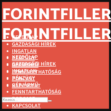
FORINTFILLER
FORINTFILLER
KEZDŐLAP
GAZDASÁGI HÍREK
INGATLAN
KEZDŐLAP
PÉNZÜGY
GAZDASÁGI HÍREK
GÉPJÁRMŰ
INGATLAN
FENNTARTHATÓSÁG
PÉNZÜGY
PODCAST
GÉPJÁRMŰ
KAPCSOLAT
FENNTARTHATÓSÁG
PODCAST
KAPCSOLAT