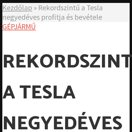
Kezdőlap
»
Rekordszintű a Tesla
negyedéves profitja és bevétele
GÉPJÁRMŰ
REKORDSZIN
A TESLA
NEGYEDÉVES