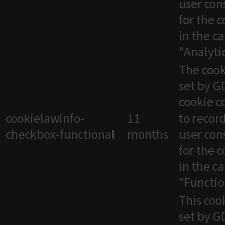
user con
for the 
in the c
"Analytic
The cook
set by 
cookie c
cookielawinfo-
11
to recor
checkbox-functional
months
user con
for the 
in the c
"Functio
This cook
set by 