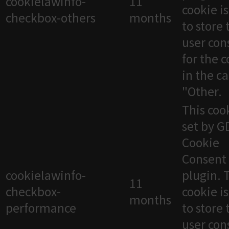
cookielawinfo-
11
cookie i
checkbox-others
months
to store 
user con
for the 
in the c
"Other.
This cook
set by 
Cookie
Consent
cookielawinfo-
plugin. 
11
checkbox-
cookie i
months
performance
to store 
user con