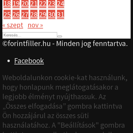
18
19
20
21
22
23
24
25
26
27
28
29
30
31
« szept
nov »
©forintfiller.hu - Minden jog fenntartva.
Facebook
Weboldalunkon cookie-kat használunk,
hogy honlapunk meglátogatásakor a
legjobb élményt nyújthassuk. Az
„Összes elfogadása” gombra kattintva
Ön hozzájárul az összes süti
használatához. A "Beállítások" gombra