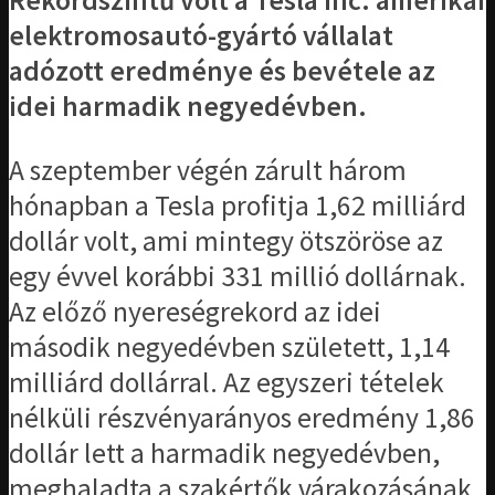
Rekordszintű volt a Tesla Inc. amerikai
elektromosautó-gyártó vállalat
adózott eredménye és bevétele az
idei harmadik negyedévben.
A szeptember végén zárult három
hónapban a Tesla profitja 1,62 milliárd
dollár volt, ami mintegy ötszöröse az
egy évvel korábbi 331 millió dollárnak.
Az előző nyereségrekord az idei
második negyedévben született, 1,14
milliárd dollárral. Az egyszeri tételek
nélküli részvényarányos eredmény 1,86
dollár lett a harmadik negyedévben,
meghaladta a szakértők várakozásának