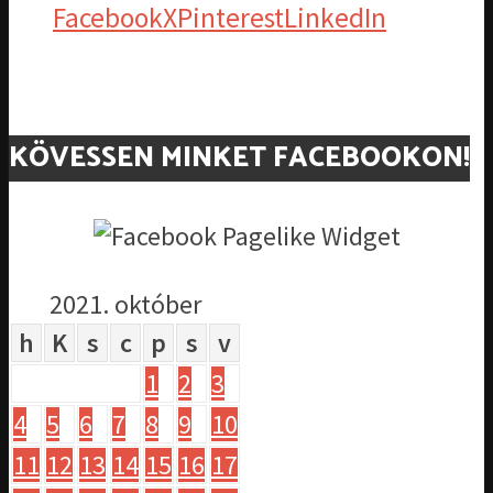
Facebook
X
Pinterest
LinkedIn
KÖVESSEN MINKET FACEBOOKON!
2021. október
h
K
s
c
p
s
v
1
2
3
4
5
6
7
8
9
10
11
12
13
14
15
16
17