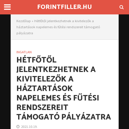
FORINTFILLER.HU
Kezdőlap
»
Hétfőtől jelentkezhetnek a kivitelezők a
háztartások napelemes és fűtési rendszereit támogató
pályázatra
INGATLAN
HÉTFŐTŐL
JELENTKEZHETNEK A
KIVITELEZŐK A
HÁZTARTÁSOK
NAPELEMES ÉS FŰTÉSI
RENDSZEREIT
TÁMOGATÓ PÁLYÁZATRA
2021.10.19.