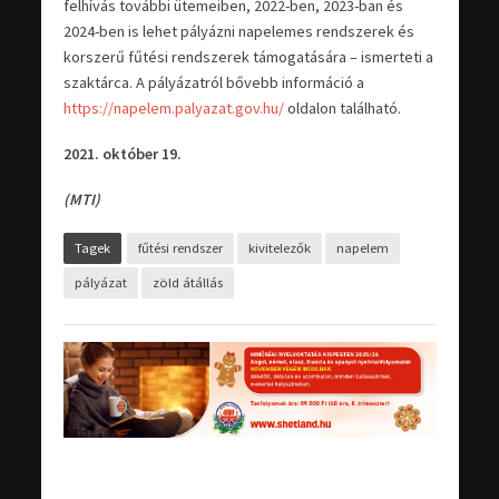
felhívás további ütemeiben, 2022-ben, 2023-ban és
2024-ben is lehet pályázni napelemes rendszerek és
korszerű fűtési rendszerek támogatására – ismerteti a
szaktárca. A pályázatról bővebb információ a
https://napelem.palyazat.gov.hu/
oldalon található.
2021. október 19.
(MTI)
Tagek
fűtési rendszer
kivitelezők
napelem
pályázat
zöld átállás