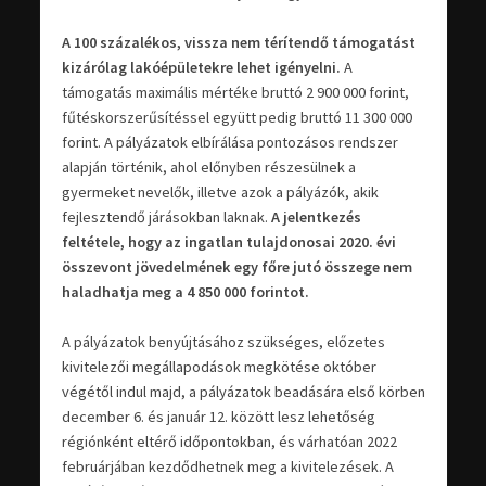
A 100 százalékos, vissza nem térítendő támogatást
kizárólag lakóépületekre lehet igényelni.
A
támogatás maximális mértéke bruttó 2 900 000 forint,
fűtéskorszerűsítéssel együtt pedig bruttó 11 300 000
forint. A pályázatok elbírálása pontozásos rendszer
alapján történik, ahol előnyben részesülnek a
gyermeket nevelők, illetve azok a pályázók, akik
fejlesztendő járásokban laknak.
A jelentkezés
feltétele, hogy az ingatlan tulajdonosai 2020. évi
összevont jövedelmének egy főre jutó összege nem
haladhatja meg a 4 850 000 forintot.
A pályázatok benyújtásához szükséges, előzetes
kivitelezői megállapodások megkötése október
végétől indul majd, a pályázatok beadására első körben
december 6. és január 12. között lesz lehetőség
régiónként eltérő időpontokban, és várhatóan 2022
februárjában kezdődhetnek meg a kivitelezések. A