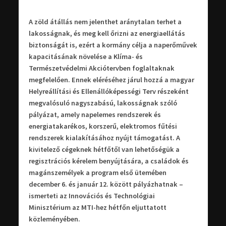
A zöld átállás nem jelenthet aránytalan terhet a
lakosságnak, és meg kell őrizni az energiaellátás
biztonságát is, ezért a kormány célja a naperőművek
kapacitásának növelése a Klíma- és
Természetvédelmi Akciótervben foglaltaknak
megfelelően. Ennek eléréséhez járul hozzá a magyar
Helyreállítási és Ellenállóképességi Terv részeként
megvalósuló nagyszabású, lakosságnak szóló
pályázat, amely napelemes rendszerek és
energiatakarékos, korszerű, elektromos fűtési
rendszerek kialakításához nyújt támogatást. A
kivitelező cégeknek hétfőtől van lehetőségük a
regisztrációs kérelem benyújtására, a családok és
magánszemélyek a program első ütemében
december 6. és január 12. között pályázhatnak –
ismerteti az Innovációs és Technológiai
Minisztérium az MTI-hez hétfőn eljuttatott
közleményében.