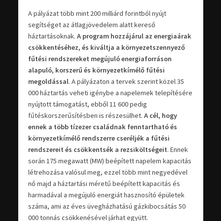
A pályázat több mint 200 milliárd forintból nyújt
segítséget az átlagjövedelem alatt kereső
háztartásoknak.
A program hozzájárul az energiaárak
csökkentéséhez, és kiváltja a környezetszennyező
fűtési rendszereket megújuló energiaforráson
alapuló, korszerű és környezetkímélő fűtési
megoldással
. A pályázaton a tervek szerint közel 35
000 háztartás veheti igénybe a napelemek telepítésére
nyújtott támogatást, ebből 11 600 pedig
fűtéskorszerűsítésben is részesülhet.
A cél, hogy
ennek a több tízezer családnak fenntartható és
környezetkímélő rendszerre cseréljék a fűtési
rendszereit és csökkentsék a rezsiköltségeit
. Ennek
során 175 megawatt (MW) beépített napelem kapacitás
létrehozása valósul meg, ezzel több mint negyedével
nő majd a háztartási méretű beépített kapacitás és
harmadával a megújuló energiát hasznosító épületek
száma, ami az éves üvegházhatású gázkibocsátás 50
000 tonnás csökkenésével járhat együtt.