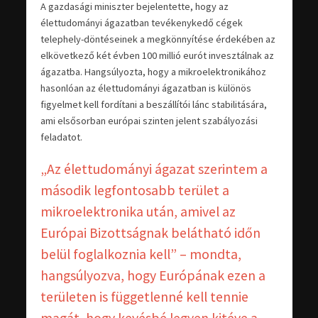
A gazdasági miniszter bejelentette, hogy az
élettudományi ágazatban tevékenykedő cégek
telephely-döntéseinek a megkönnyítése érdekében az
elkövetkező két évben 100 millió eurót invesztálnak az
ágazatba. Hangsúlyozta, hogy a mikroelektronikához
hasonlóan az élettudományi ágazatban is különös
figyelmet kell fordítani a beszállítói lánc stabilitására,
ami elsősorban európai szinten jelent szabályozási
feladatot.
„Az élettudományi ágazat szerintem a
második legfontosabb terület a
mikroelektronika után, amivel az
Európai Bizottságnak belátható időn
belül foglalkoznia kell” – mondta,
hangsúlyozva, hogy Európának ezen a
területen is függetlenné kell tennie
magát, hogy kevésbé legyen kitéve a