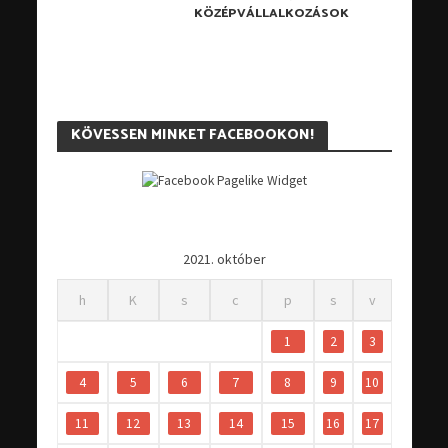
KÖZÉPVÁLLALKOZÁSOK
KÖVESSEN MINKET FACEBOOKON!
2021. október
h
K
s
c
p
s
v
1
2
3
4
5
6
7
8
9
10
11
12
13
14
15
16
17