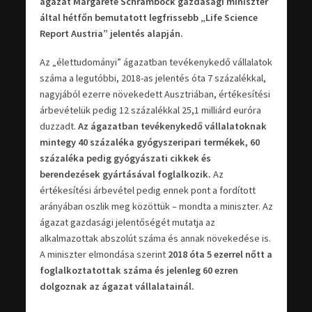
ágazat Margarete Schramböck gazdasági miniszter
által hétfőn bemutatott legfrissebb „Life Science
Report Austria” jelentés alapján.
Az „élettudományi” ágazatban tevékenykedő vállalatok
száma a legutóbbi, 2018-as jelentés óta 7 százalékkal,
nagyjából ezerre növekedett Ausztriában, értékesítési
árbevételük pedig 12 százalékkal 25,1 milliárd euróra
duzzadt.
Az ágazatban tevékenykedő vállalatoknak
mintegy 40 százaléka gyógyszeripari termékek, 60
százaléka pedig gyógyászati cikkek és
berendezések gyártásával foglalkozik.
Az
értékesítési árbevétel pedig ennek pont a fordított
arányában oszlik meg közöttük – mondta a miniszter. Az
ágazat gazdasági jelentőségét mutatja az
alkalmazottak abszolút száma és annak növekedése is.
A miniszter elmondása szerint
2018 óta 5 ezerrel nőtt a
foglalkoztatottak száma és jelenleg 60 ezren
dolgoznak az ágazat vállalatainál.