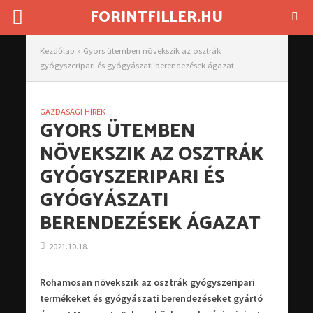
FORINTFILLER.HU
Kezdőlap
»
Gyors ütemben növekszik az osztrák
gyógyszeripari és gyógyászati berendezések ágazat
GAZDASÁGI HÍREK
GYORS ÜTEMBEN
NÖVEKSZIK AZ OSZTRÁK
GYÓGYSZERIPARI ÉS
GYÓGYÁSZATI
BERENDEZÉSEK ÁGAZAT
2021.10.18.
Rohamosan növekszik az osztrák gyógyszeripari
termékeket és gyógyászati berendezéseket gyártó