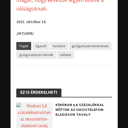
válságoknak.
2021. október 18.
(MTI/APA)
Tagek
ágazat
Ausztria
gyógyászati berendezés
gyógyszeripari termék
vállalat
EZ IS ÉRDEKELHETI
KÍNÁBAN 5,6 SZÁZALÉKKAL
NŐTTEK AZ OKOSTELEFON-
ELADÁSOK TAVALY