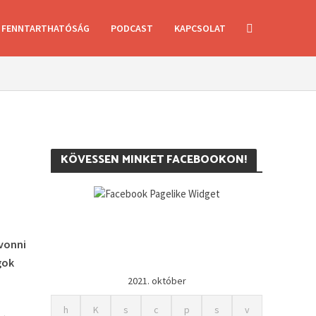
FENNTARTHATÓSÁG
PODCAST
KAPCSOLAT
KÖVESSEN MINKET FACEBOOKON!
evonni
gok
2021. október
h
K
s
c
p
s
v