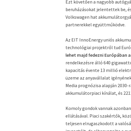
Ezt követően a nagyobb autógyár
beruházásokat jelentettek be, és
Volkswagen hat akkumulátorgyár
partnerekkel együttműködve.
Az EIT InnoEnergy uniós akkumul
technológiai projektről tud Eu
lehet majd fedezni Európában az
rendelkezésre álló 640 gigawat
kapacitás évente 13 millió elek
üzeme az anyavállalat igényének
Media prognózisa alapján 2030-r
akkumulátorpiaci kínálat, és 221
Komoly gondok vannak azonban eg
ellátásával. Piaci szakértők, kö
teljesen elrugaszkodott a valós