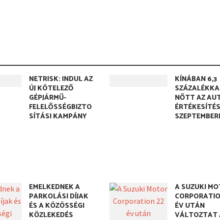
NETRISK: INDUL AZ
KÍNÁBAN 6,3
ÚJ KÖTELEZŐ
SZÁZALÉKKA
GÉPJÁRMŰ-
NŐTT AZ AU
FELELŐSSÉGBIZTO
ÉRTÉKESÍTÉ
SÍTÁSI KAMPÁNY
SZEPTEMBER
EMELKEDNEK A
A SUZUKI M
PARKOLÁSI DÍJAK
CORPORATIO
ÉS A KÖZÖSSÉGI
ÉV UTÁN
KÖZLEKEDÉS
VÁLTOZTAT 