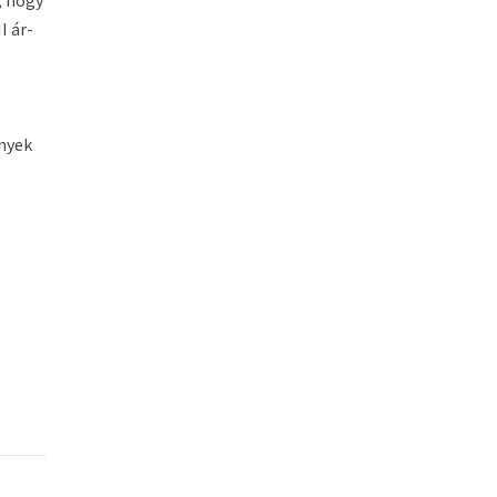
, hogy
I ár-
nyek