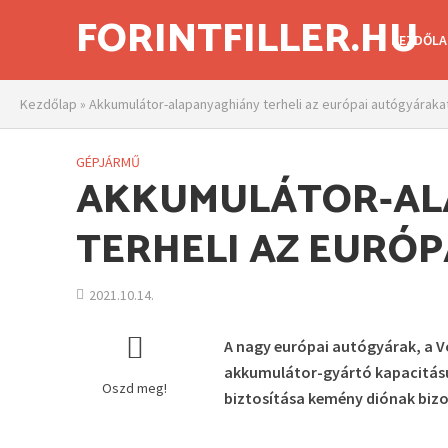
FORINTFILLER.HU
KEZDŐLA
Kezdőlap
»
Akkumulátor-alapanyaghiány terheli az európai autógyáraka
GÉPJÁRMŰ
AKKUMULÁTOR-AL
TERHELI AZ EURÓ
2021.10.14.
A nagy európai autógyárak, a V
akkumulátor-gyártó kapacitásu
Oszd meg!
biztosítása kemény diónak biz