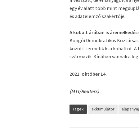
invesztált, de elhanyagolta a n
egy év alatt több mint megduplá
és adatelemző szakértője.
A kobalt árában is áremelkedésr
Kongói Demokratikus Köztársas
között termelik ki a kobaltot. A 
származik. Kínában vannak a le
2021. október 14.
(MTI/Reuters)
Tagek
akkumulátor
alapanya