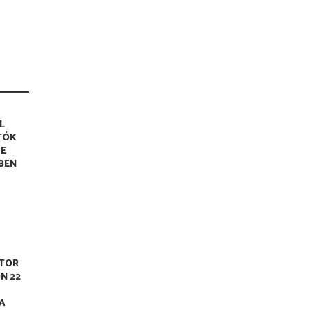
L
TÓK
SE
BEN
OTOR
N 22
A