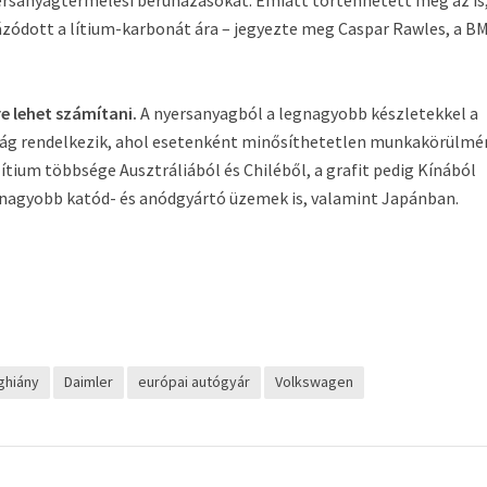
yersanyagtermelési beruházásokat. Emiatt történhetett meg az is
zódott a lítium-karbonát ára – jegyezte meg Caspar Rawles, a BM
e lehet számítani.
A nyersanyagból a legnagyobb készletekkel a
ág rendelkezik, ahol esetenként minősíthetetlen munkakörülmé
lítium többsége Ausztráliából és Chiléből, a grafit pedig Kínából
gnagyobb katód- és anódgyártó üzemek is, valamint Japánban.
ghiány
Daimler
európai autógyár
Volkswagen