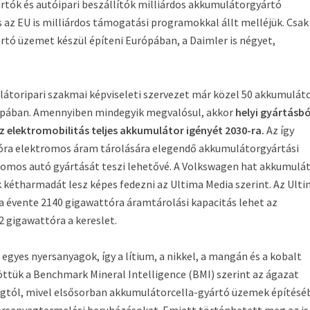
tók és autóipari beszállítók milliárdos akkumulátorgyártó
 az EU is milliárdos támogatási programokkal állt melléjük. Csak
tó üzemet készül építeni Európában, a Daimler is négyet,
átoripari szakmai képviseleti szervezet már közel 50 akkumulát
rópában. Amennyiben mindegyik megvalósul, akkor
helyi gyártásbó
 elektromobilitás teljes akkumulátor igényét 2030-ra.
Az így
tóra elektromos áram tárolására elegendő akkumulátorgyártási
tromos autó gyártását teszi lehetővé. A Volkswagen hat akkumulá
 kétharmadát lesz képes fedezni az Ultima Media szerint. Az Ult
a évente 2140 gigawattóra áramtárolási kapacitás lehet az
2 gigawattóra a kereslet.
yes nyersanyagok, így a lítium, a nikkel, a mangán és a kobalt
zöttük a Benchmark Mineral Intelligence (BMI) szerint az ágazat
ágtól, mivel elsősorban akkumulátorcella-gyártó üzemek építésé