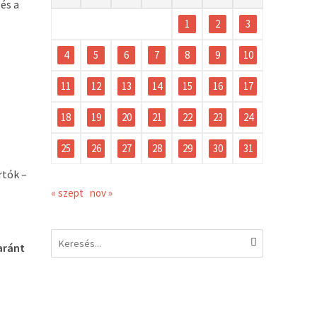
és a
1
2
3
4
5
6
7
8
9
10
11
12
13
14
15
16
17
”
18
19
20
21
22
23
24
25
26
27
28
29
30
31
rtók –
« szept
nov »
aránt