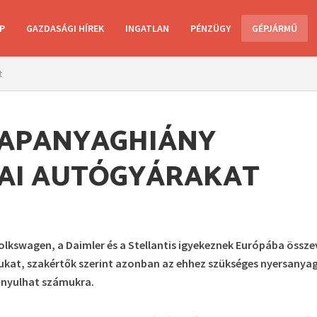
P
GAZDASÁGI HÍREK
INGATLAN
PÉNZÜGY
GÉPJÁRMŰ
t
APANYAGHIÁNY
PAI AUTÓGYÁRAKAT
olkswagen, a Daimler és a Stellantis igyekeznek Európába össz
kat, szakértők szerint azonban az ehhez szükséges nyersanya
onyulhat számukra.