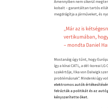
Amennyiben nem sikerül megterem
kobalt – garantáltan tartós ellá
megdrágítja a járműveket, és ny
„Már az is kétségesn
vertikumában, hogy a
– mondta Daniel Har
Mostanáig úgy tűnt, hogy Európa
így a kínai CATL, a dél-koreai L
szakértője, Ilka von Dalwigk sze
problémásnak”. Mindenki úgy vol
elektromos autók értékesítésén
felrázták a politikát és az aut
kényszerítette őket.